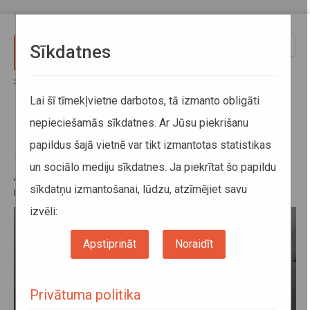
Pārlekt uz galveno saturu
Toggle
Sīkdatnes
naviga
Sākums
Izmaiņas maršrutu tīklā
Lai šī tīmekļvietne darbotos, tā izmanto obligāti
nepieciešamās sīkdatnes. Ar Jūsu piekrišanu
Izmaiņas maršrutu tīklā
papildus šajā vietnē var tikt izmantotas statistikas
15. decembris 2023, 15:43
un sociālo mediju sīkdatnes. Ja piekrītat šo papildu
Aizkraukles, Kokneses, Lielvārdes stacijās salāgo
sīkdatņu izmantošanai, lūdzu, atzīmējiet savu
reģionālo autobusu un vilcienu reisus
izvēli:
Apstiprināt
Noraidīt
Privātuma politika