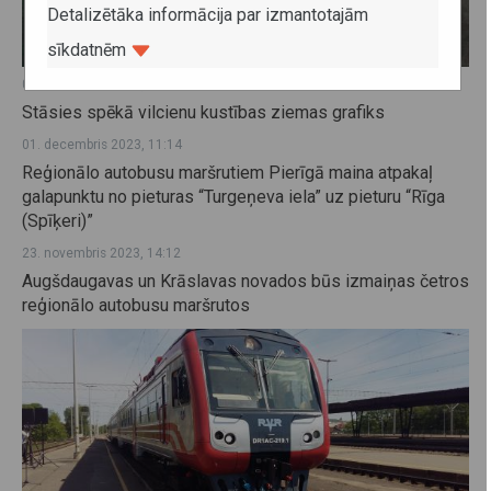
Detalizētāka informācija par izmantotajām
sīkdatnēm
08. decembris 2023, 16:15
Stāsies spēkā vilcienu kustības ziemas grafiks
01. decembris 2023, 11:14
Reģionālo autobusu maršrutiem Pierīgā maina atpakaļ
galapunktu no pieturas “Turgeņeva iela” uz pieturu “Rīga
(Spīķeri)”
23. novembris 2023, 14:12
Augšdaugavas un Krāslavas novados būs izmaiņas četros
reģionālo autobusu maršrutos