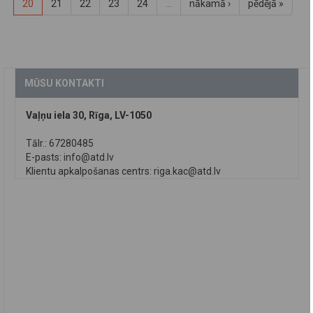
20
21
22
23
24
…
nākamā ›
pēdējā »
MŪSU KONTAKTI
Vaļņu iela 30, Rīga, LV-1050
Tālr.: 67280485
E-pasts:
info@atd.lv
Klientu apkalpošanas centrs:
riga.kac@atd.lv