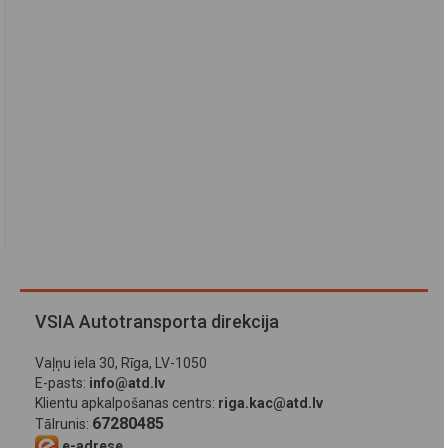
VSIA Autotransporta direkcija
Vaļņu iela 30, Rīga, LV-1050
E-pasts:
info@atd.lv
Klientu apkalpošanas centrs:
riga.kac@atd.lv
67280485
Tālrunis:
e-adrese