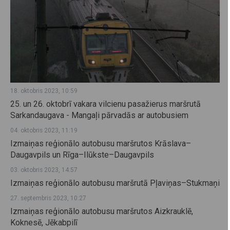
18. oktobris 2023, 10:59
25. un 26. oktobrī vakara vilcienu pasažierus maršrutā
Sarkandaugava - Mangaļi pārvadās ar autobusiem
04. oktobris 2023, 11:19
Izmaiņas reģionālo autobusu maršrutos Krāslava–
Daugavpils un Rīga–Ilūkste–Daugavpils
03. oktobris 2023, 14:57
Izmaiņas reģionālo autobusu maršrutā Pļaviņas–Stukmaņi
27. septembris 2023, 10:27
Izmaiņas reģionālo autobusu maršrutos Aizkrauklē,
Koknesē, Jēkabpilī