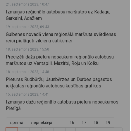
21. septembris 2023, 10:47
Izmaiņas reģionālo autobusu maršrutos uz Kadagu,
Garkalni, Ādažiem
19. septembris 2023, 09:43
Gulbenes novadā viena reģionālā maršruta svētdienas
reisi pielāgoti vilcienu satiksmei
18. septembris 2023, 15:50
Precizēti dažu pieturu nosaukumi reģionālo autobusu
maršrutos uz Ventspili, Mazirbi, Roju un Kolku
18. septembris 2023, 14:48
Pieturas Rudbāržu, Jaunbērzes un Durbes pagastos
iekļautas reģionālo autobusu kustības grafikos
15. septembris 2023, 14:41
Izmaiņas dažu reģionālo autobusu pieturu nosaukumos
Pierīgā
« pirmā
‹ iepriekšējā
…
16
17
18
19