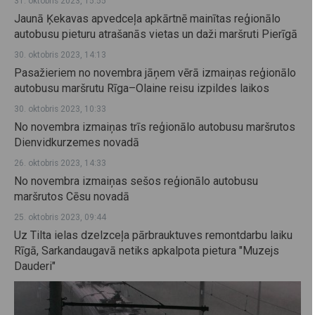
31. oktobris 2023, 15:55
Jaunā Ķekavas apvedceļa apkārtnē mainītas reģionālo
autobusu pieturu atrašanās vietas un daži maršruti Pierīgā
30. oktobris 2023, 14:13
Pasažieriem no novembra jāņem vērā izmaiņas reģionālo
autobusu maršrutu Rīga–Olaine reisu izpildes laikos
30. oktobris 2023, 10:33
No novembra izmaiņas trīs reģionālo autobusu maršrutos
Dienvidkurzemes novadā
26. oktobris 2023, 14:33
No novembra izmaiņas sešos reģionālo autobusu
maršrutos Cēsu novadā
25. oktobris 2023, 09:44
Uz Tilta ielas dzelzceļa pārbrauktuves remontdarbu laiku
Rīgā, Sarkandaugavā netiks apkalpota pietura "Muzejs
Dauderi"