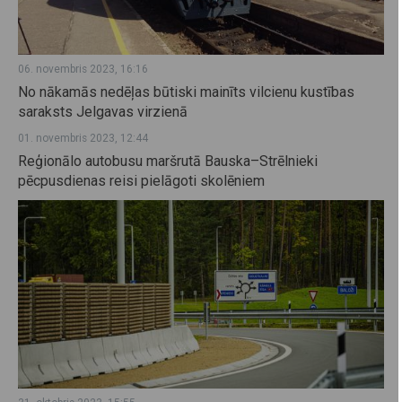
06. novembris 2023, 16:16
No nākamās nedēļas būtiski mainīts vilcienu kustības
saraksts Jelgavas virzienā
01. novembris 2023, 12:44
Reģionālo autobusu maršrutā Bauska–Strēlnieki
pēcpusdienas reisi pielāgoti skolēniem