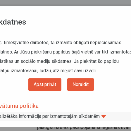
Teksta versija
L
kdatnes
ATCELTIE REISI
KUSTĪBAS SARAKSTI
 šī tīmekļvietne darbotos, tā izmanto obligāti nepieciešamās
atnes. Ar Jūsu piekrišanu papildus šajā vietnē var tikt izmantota
DĀTĀJIEM
SABIEDRISKAIS TRANSPORTS
PAR MUM
istikas un sociālo mediju sīkdatnes. Ja piekrītat šo papildu
atņu izmantošanai, lūdzu, atzīmējiet savu izvēli:
Izmaiņas maršrutu tīklā
Apstiprināt
Noraidīt
aiņas maršrutu tīklā
vātuma politika
20. jūnijs 2024, 13:19
No 1. jūlija reģionālo autobusu maršrutu tīkla 
alizētāka informācija par izmantotajām sīkdatnēm
“Ventspils” un “Valmiera, Valka, Smiltene”
paaugstināsies pakalpojuma sniegšanas kvali