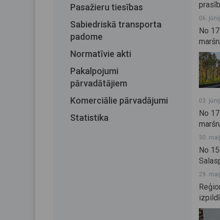
prasīb
Pasažieru tiesības
06. jūni
Sabiedriskā transporta
No 17.
padome
maršr
Normatīvie akti
Pakalpojumi
pārvadātājiem
Komerciālie pārvadājumi
03. jūni
No 17.
Statistika
maršr
30. mai
No 15.
Salas
29. mai
Reģio
izpild