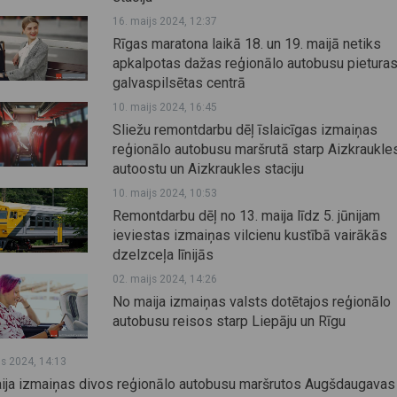
16. maijs 2024, 12:37
Rīgas maratona laikā 18. un 19. maijā netiks
apkalpotas dažas reģionālo autobusu pietura
galvaspilsētas centrā
10. maijs 2024, 16:45
Sliežu remontdarbu dēļ īslaicīgas izmaiņas
reģionālo autobusu maršrutā starp Aizkraukle
autoostu un Aizkraukles staciju
10. maijs 2024, 10:53
Remontdarbu dēļ no 13. maija līdz 5. jūnijam
ieviestas izmaiņas vilcienu kustībā vairākās
dzelzceļa līnijās
02. maijs 2024, 14:26
No maija izmaiņas valsts dotētajos reģionālo
autobusu reisos starp Liepāju un Rīgu
js 2024, 14:13
ija izmaiņas divos reģionālo autobusu maršrutos Augšdaugavas