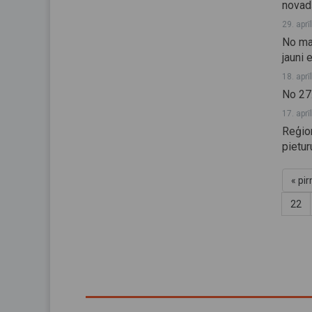
novad
29. aprī
No ma
jauni
18. aprī
No 27
17. aprī
Reģio
pietu
« pi
22