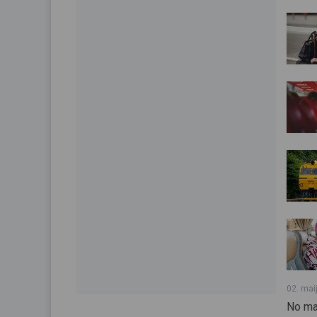
02. mai
No ma