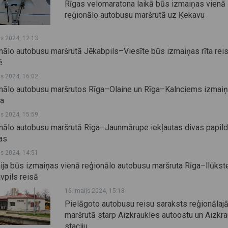
Rīgas velomaratona laikā būs izmaiņas vienā
reģionālo autobusu maršrutā uz Ķekavu
js 2024, 12:13
nālo autobusu maršrutā Jēkabpils–Viesīte būs izmaiņas rīta rei
ē
js 2024, 16:02
nālo autobusu maršrutos Rīga–Olaine un Rīga–Kalnciems izmai
ja
js 2024, 15:59
nālo autobusu maršrutā Rīga–Jaunmārupe iekļautas divas papil
as
js 2024, 14:51
nija būs izmaiņas vienā reģionālo autobusu maršruta Rīga–llūkst
vpils reisā
16. maijs 2024, 15:18
Pielāgoto autobusu reisu saraksts reģionālaj
maršrutā starp Aizkraukles autoostu un Aizkr
staciju