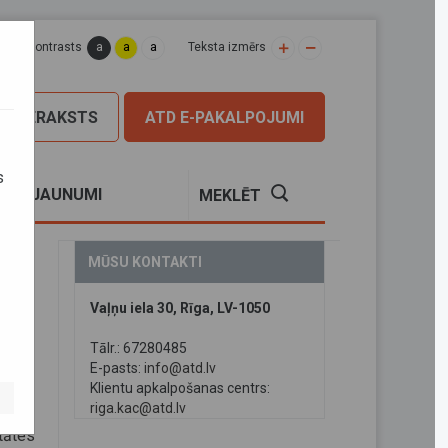
a
a
a
apas kontrasts
Teksta izmērs
PIERAKSTS
ATD E-PAKALPOJUMI
s
S
JAUNUMI
MEKLĒT
MŪSU KONTAKTI
Vaļņu iela 30, Rīga, LV-1050
Tālr.: 67280485
E-pasts:
info@atd.lv
Klientu apkalpošanas centrs:
daļās
riga.kac@atd.lv
tātes