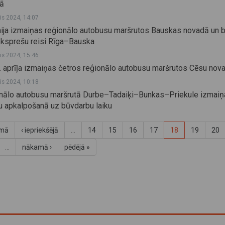
ā
lis 2024, 14:07
ija izmaiņas reģionālo autobusu maršrutos Bauskas novadā un 
 eksprešu reisi Rīga–Bauska
lis 2024, 15:46
. aprīļa izmaiņas četros reģionālo autobusu maršrutos Cēsu nov
lis 2024, 10:18
nālo autobusu maršrutā Durbe–Tadaiķi–Bunkas–Priekule izmaiņa
ru apkalpošanā uz būvdarbu laiku
rmā
‹ iepriekšējā
…
14
15
16
17
18
19
20
…
nākamā ›
pēdējā »