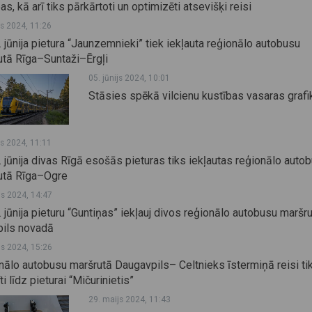
as, kā arī tiks pārkārtoti un optimizēti atsevišķi reisi
js 2024, 11:26
 jūnija pietura “Jaunzemnieki” tiek iekļauta reģionālo autobusu
utā Rīga–Suntaži–Ērgļi
05. jūnijs 2024, 10:01
Stāsies spēkā vilcienu kustības vasaras grafi
js 2024, 11:11
 jūnija divas Rīgā esošās pieturas tiks iekļautas reģionālo auto
utā Rīga–Ogre
js 2024, 14:47
 jūnija pieturu “Guntiņas” iekļauj divos reģionālo autobusu maršr
pils novadā
js 2024, 15:26
nālo autobusu maršrutā Daugavpils– Celtnieks īstermiņā reisi ti
īti līdz pieturai “Mičurinietis”
29. maijs 2024, 11:43