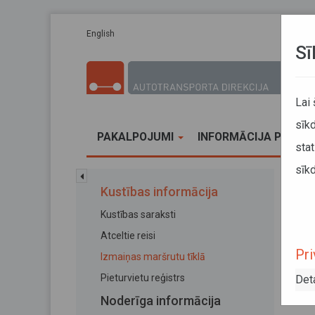
Pārlekt uz galveno saturu
English
Sī
Lai
sīkd
PAKALPOJUMI
INFORMĀCIJA PĀRVA
stat
sīkd
Sākums
Kustības informācija
Kustības saraksti
Izm
Atceltie reisi
Pri
Izmaiņas maršrutu tīklā
Pieturvietu reģistrs
Det
Noderīga informācija