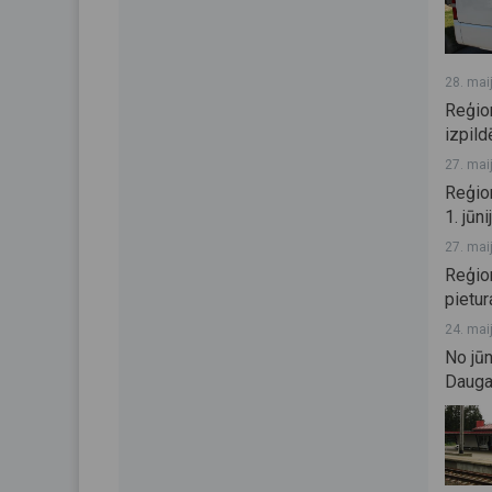
28. mai
Reģio
izpild
27. mai
Reģio
1. jūni
27. mai
Reģio
pietur
24. mai
No jū
Dauga