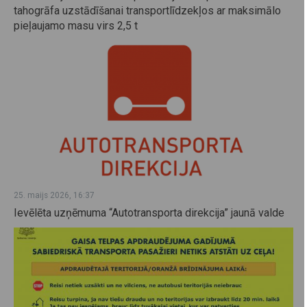
tahogrāfa uzstādīšanai transportlīdzekļos ar maksimālo
pieļaujamo masu virs 2,5 t
25. maijs 2026, 16:37
Ievēlēta uzņēmuma “Autotransporta direkcija” jaunā valde