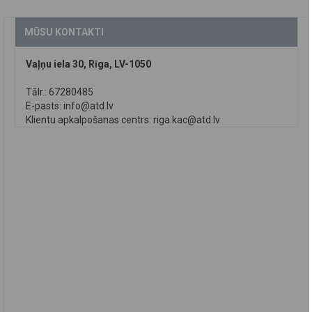
MŪSU KONTAKTI
Vaļņu iela 30, Rīga, LV-1050
Tālr.: 67280485
E-pasts:
info@atd.lv
Klientu apkalpošanas centrs:
riga.kac@atd.lv