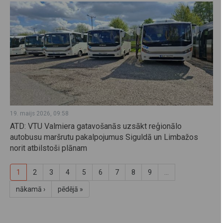
19. maijs 2026, 09:58
ATD: VTU Valmiera gatavošanās uzsākt reģionālo
autobusu maršrutu pakalpojumus Siguldā un Limbažos
norit atbilstoši plānam
1
2
3
4
5
6
7
8
9
…
nākamā ›
pēdējā »