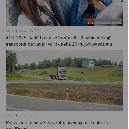
29. jūlijs 2026, 10:44
ATD: 2026. gadā I pusgadā reģionālajā sabiedriskajā
transportā pārvadāti vairāk nekā 20 miljoni pasažieru
29. jūlijs 2026, 08:18
Pilnveido bīstamo kravu autopārvadājumu kontroles
regulējumu