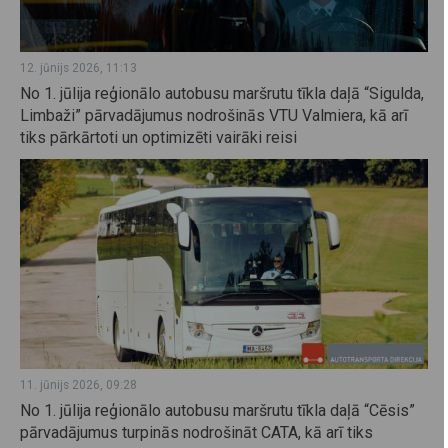
12. jūnijs 2026, 11:13
No 1. jūlija reģionālo autobusu maršrutu tīkla daļā “Sigulda,
Limbaži” pārvadājumus nodrošinās VTU Valmiera, kā arī
tiks pārkārtoti un optimizēti vairāki reisi
11. jūnijs 2026, 09:28
No 1. jūlija reģionālo autobusu maršrutu tīkla daļā “Cēsis”
pārvadājumus turpinās nodrošināt CATA, kā arī tiks