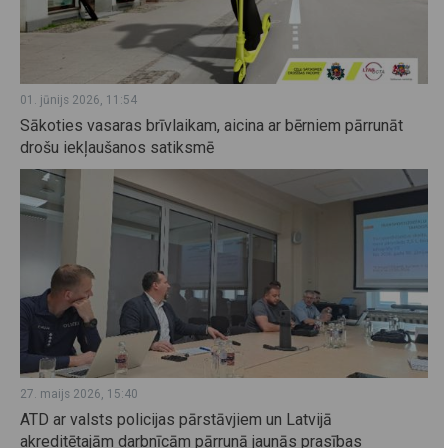
01. jūnijs 2026, 11:54
Sākoties vasaras brīvlaikam, aicina ar bērniem pārrunāt
drošu iekļaušanos satiksmē
27. maijs 2026, 15:40
ATD ar valsts policijas pārstāvjiem un Latvijā
akreditētajām darbnīcām pārrunā jaunās prasības