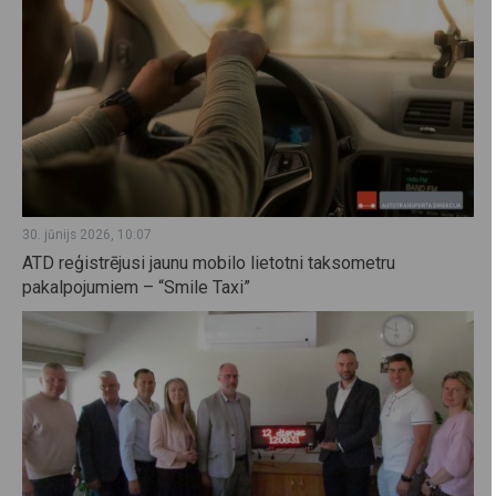
30. jūnijs 2026, 10:07
ATD reģistrējusi jaunu mobilo lietotni taksometru
pakalpojumiem – “Smile Taxi”