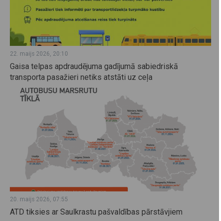
22. maijs 2026, 20:10
Gaisa telpas apdraudējuma gadījumā sabiedriskā
transporta pasažieri netiks atstāti uz ceļa
20. maijs 2026, 07:55
ATD tiksies ar Saulkrastu pašvaldības pārstāvjiem