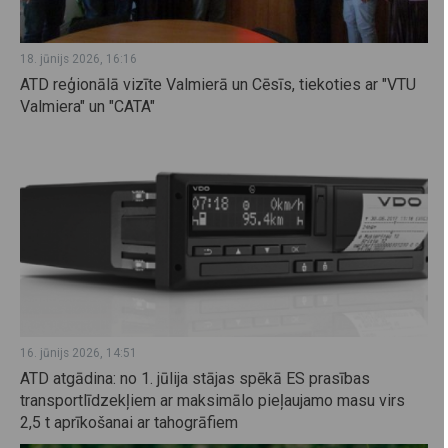
18. jūnijs 2026, 16:16
ATD reģionālā vizīte Valmierā un Cēsīs, tiekoties ar "VTU
Valmiera" un "CATA"
16. jūnijs 2026, 14:51
ATD atgādina: no 1. jūlija stājas spēkā ES prasības
transportlīdzekļiem ar maksimālo pieļaujamo masu virs
2,5 t aprīkošanai ar tahogrāfiem