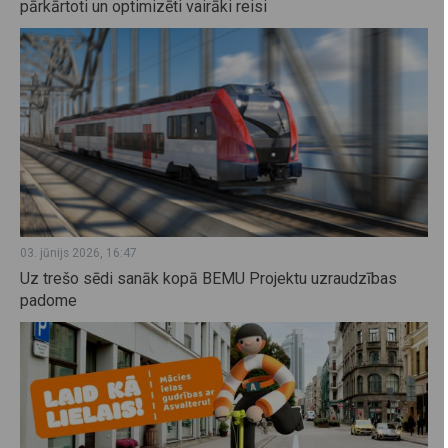
pārkārtoti un optimizēti vairāki reisi
03. jūnijs 2026, 16:47
Uz trešo sēdi sanāk kopā BEMU Projektu uzraudzības
padome