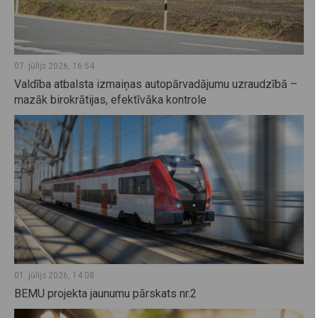
07. jūlijs 2026, 16:54
Valdība atbalsta izmaiņas autopārvadājumu uzraudzībā –
mazāk birokrātijas, efektīvāka kontrole
01. jūlijs 2026, 14:08
BEMU projekta jaunumu pārskats nr.2