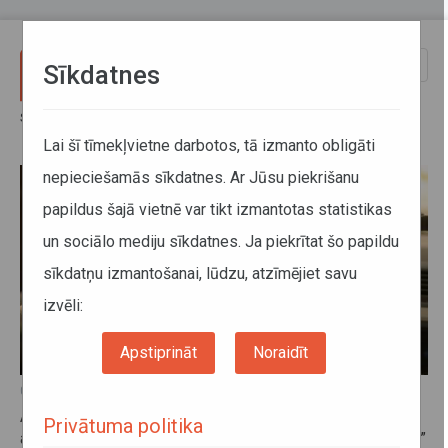
Pārlekt uz galveno saturu
Toggle
Sīkdatnes
naviga
Sākums
Jaunumi
Jaunumi
Lai šī tīmekļvietne darbotos, tā izmanto obligāti
nepieciešamās sīkdatnes. Ar Jūsu piekrišanu
papildus šajā vietnē var tikt izmantotas statistikas
un sociālo mediju sīkdatnes. Ja piekrītat šo papildu
sīkdatņu izmantošanai, lūdzu, atzīmējiet savu
izvēli:
Apstiprināt
Noraidīt
07. augusts 2026, 08:30
ATD reģistrējusi jaunu mobilo lietotni komercpārvadājumu
Privātuma politika
ar vieglo automobili pakalpojumu nodrošināšanai – “GURU”