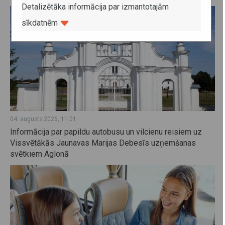
Detalizētāka informācija par izmantotajām
sīkdatnēm
04. augusts 2026, 11:01
Informācija par papildu autobusu un vilcienu reisiem uz
Vissvētākās Jaunavas Marijas Debesīs uzņemšanas
svētkiem Aglonā