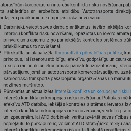
atprasībām korupcijas un interešu konflikta riska novēršanai pub
sts sabiedrība ar ierobežotu atbildību “Autotransporta direk
enotajiem pasākumiem korupcijas riska novēršanai:
Darbinieki, veicot savus darba pienākumus, ievēro iekšējās k
interešu konflikta risku novēršanai, iepazīstas un ievēro amat
pilnvarojuma apjomu, ziņo par iekšējās kontroles sistēmas tr
priekšlikumus to novēršanai.
Pārskatīta un aktualizēta
Korporatīvās pārvaldības politika
,
kas
principus, lai īstenotu atbildīgu, efektīvu, godprātīgu un caursk
resursu racionālu un ekonomiski pamatotu izmantošanu, īstenojo
pārvadājumu jomā un autotransporta komercpārvadājumu uzņēmē
sabiedriskā transporta pakalpojumu organizēšanas un maršrutu 
nozīmes maršrutos.
Pārskatīta un aktualizēta
Interešu konflikta un korupcijas risku
interešu konflikta un korupcijas risku novēršanai. Politikas mēr
efektīvu ATD darbību, iekšējās kontroles sistēmas ietvaros i
interešu konflikta un korupcijas risku novēršanai; veidot izpratni
un izpausmēm, lai ATD darbinieki varētu izvērtēt savas rīcības
nepieļautu to pārkāpumus; veicināt ATD stratēģisko mērķu sa
interešu konfliktu un korupcijas riskus, tajā skaitā reputācijas r