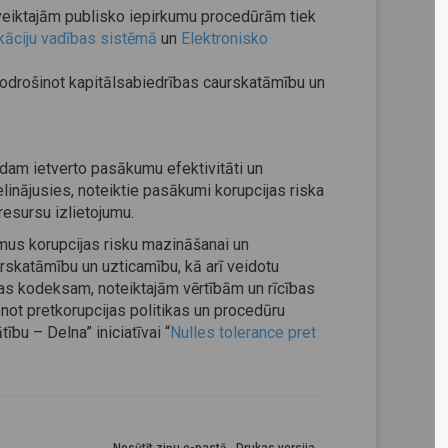
veiktajām publisko iepirkumu procedūrām tiek
kāciju vadības sistēmā
un
Elektronisko
nodrošinot kapitālsabiedrības caurskatāmību un
dam ietverto pasākumu efektivitāti un
ielinājusies, noteiktie pasākumi korupcijas riska
resursu izlietojumu.
umus korupcijas risku mazināšanai un
urskatāmību un uzticamību, kā arī veidotu
kas kodeksam, noteiktajām vērtībām un rīcības
ot pretkorupcijas politikas un procedūru
ību – Delna” iniciatīvai “
Nulles tolerance pret