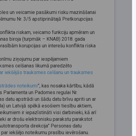
troles un veicamie pasākumi risku mazināšanai
 lēmumu Nr. 3/5 apstiprinātajā Pretkorupcijas
konflikta riskam, veicamo funkciju apmēram un
nas biroja (turpmāk – KNAB) 2018. gada
rasībām korupcijas un interešu konflikta riska
onīmu ziņojumu par iespējamiem
auksmes celšanas likumā paredzēto
ar iekšējās trauksmes celšanu un trauksmes
strādes noteikumi
”, kas nosaka kārtību, kādā
as Parlamenta un Padomes regulai Nr.
 datu apstrādi un šādu datu brīvu apriti un ar
la) un Latvijā spēkā esošiem tiesību aktiem,
kumiem ir iepazīstināti visi darbinieki, kā arī
ieki ar drošu elektronisku parakstu parakstot
Autotransporta direkcija” Personas datu
d par iekšējo noteikumu prasību ievērošanu.