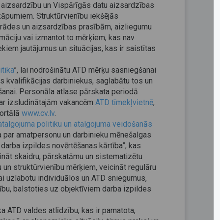
 aizsardzību un Vispārīgās datu aizsardzības
kāpumiem. Struktūrvienību iekšējās
trādes un aizsardzības prasībām, aizliegumu
māciju vai izmantot to mērķiem, kas nav
ekiem jautājumus un situācijas, kas ir saistītas
tika
”, lai nodrošinātu ATD mērķu sasniegšanai
 kvalifikācijas darbiniekus, saglabātu tos un
āšanai. Personāla atlase pārskata periodā
 par izsludinātajām vakancēm
ATD tīmekļvietnē
,
ortālā
www.cv.lv
.
talgojuma politiku un atalgojuma veidošanās
ija par amatpersonu un darbinieku mēnešalgas
u darba izpildes novērtēšanas kārtība”, kas
šināt skaidru, pārskatāmu un sistematizētu
 un struktūrvienību mērķiem, veicināt regulāru
 lai uzlabotu individuālos un ATD sniegumus,
bu, balstoties uz objektīviem darba izpildes
ka ATD valdes atlīdzību, kas ir pamatota,