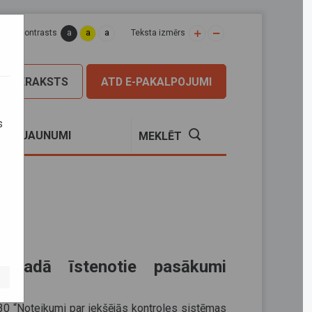
a
a
a
apas kontrasts
Teksta izmērs
PIERAKSTS
ATD E-PAKALPOJUMI
s
S
JAUNUMI
MEKLĒT
. gadā īstenotie pasākumi
630 “Noteikumi par iekšējās kontroles sistēmas