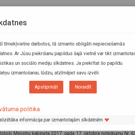
Teksta versija
L
kdatnes
KUSTĪBAS SARAKSTI
 šī tīmekļvietne darbotos, tā izmanto obligāti nepieciešamās
atnes. Ar Jūsu piekrišanu papildus šajā vietnē var tikt izmantota
DĀTĀJIEM
SABIEDRISKAIS TRANSPORTS
PAR MUM
istikas un sociālo mediju sīkdatnes. Ja piekrītat šo papildu
atņu izmantošanai, lūdzu, atzīmējiet savu izvēli:
ums
Par mums
Direkcija
Pasākumi korupcijas riska novēršanai
Apstiprināt
Noraidīt
sākumi korupcijas riska novēršanai
vātuma politika
IA “Autotransporta direkcija” 2025
alizētāka informācija par izmantotajām sīkdatnēm
rupcijas riska novēršanai
ilstoši Ministru kabineta 2017. gada 17. oktobra noteikumu Nr. 