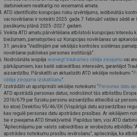
darbiniekiem neatkarīgi no ieņemamā amata.
ATD identificēto korupcijas risku izvērtējums, iedibinātās kon
vai novēršanai ir noteikti 2025. gada 7. februārī valdes sēdē ar
pasākumu plānā 2025.-2027. gadam.
Veikta ATD amatu pārvērtēšana atbilstoši korupcijas/interešu 
biežumam, pamatojoties uz Korupcijas novēršanas un apkaroša
31. janvāra “Vadlīnijām par iekšējās kontroles sistēmas pamatp
novēršanai publiskas personas institūcijā”.
Nodrošināta iespēja
iesniegt trauksmes cēlēja ziņojumu
vai an
pārkāpumiem, kas kaitē sabiedrības interesēm, garantējot Tr
aizsardzību. Pārskatīti un aktualizēti ATD iekšējie noteikumi “
P
cēlēja ziņojuma izskatīšanu
”.
Izstrādāti un apstiprināti iekšējie noteikumi “
Personas datu ap
ATD apstrādā personas datus, nodrošinot tās atbilstību Eirop
2016/679 par fizisku personu aizsardzību attiecībā uz personas
ko atceļ Direktīvu 95/46/EK (Vispārīgā datu aizsardzības regu
kas regulē personas datu apstrādes prasības. Ar iekšējiem notei
tie ir pieejama ATD tīmekļvietnē. Papildus tam, visi ATD darbin
“Apliecinājumu par valsts sabiedrības ar ierobežotu atbildību “
apstrādes noteikumu prasību ievērošanu”, apliecināja, ka atbil