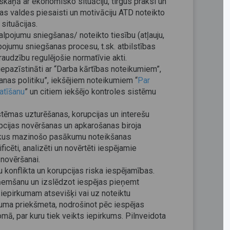
kaņā ar ekonomisko situāciju, tirgus praksi un
ijas valdes piesaisti un motivāciju ATD noteikto
situācijas.
alpojumu sniegšanas/ noteikto tiesību (atļauju,
alpojumu sniegšanas procesu, t.sk. atbilstības
raudzību regulējošie normatīvie akti.
iepazīstināti ar “Darba kārtības noteikumiem”,
šanas politiku”, iekšējiem noteikumiem “
Par
atīšanu
” un citiem iekšējo kontroles sistēmu
stēmas uzturēšanas, korupcijas un interešu
upcijas novēršanas un apkarošanas biroja
iskus mazinošo pasākumu noteikšanas
icēti, analizēti un novērtēti iespējamie
 novēršanai.
 konflikta un korupcijas riska iespējamības.
eņemšanu un izslēdzot iespējas pieņemt
epirkumam atsevišķi vai uz noteiktu
kuma priekšmeta, nodrošinot pēc iespējas
mā, par kuru tiek veikts iepirkums. Pilnveidota