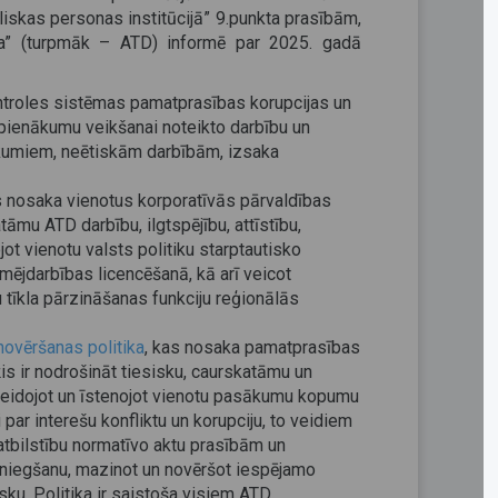
liskas personas institūcijā” 9.punkta prasībām,
cija” (turpmāk – ATD) informē par 2025. gadā
ontroles sistēmas pamatprasības korupcijas un
a pienākumu veikšanai noteikto darbību un
ūkumiem, neētiskām darbībām, izsaka
 nosaka vienotus korporatīvās pārvaldības
atāmu ATD darbību, ilgtspējību, attīstību,
t vienotu valsts politiku starptautisko
jdarbības licencēšanā, kā arī veicot
tīkla pārzināšanas funkciju reģionālās
 novēršanas politika
, kas nosaka pamatprasības
ķis ir nodrošināt tiesisku, caurskatāmu un
zveidojot un īstenojot vienotu pasākumu kopumu
 par interešu konfliktu un korupciju, to veidiem
 atbilstību normatīvo aktu prasībām un
sniegšanu, mazinot un novēršot iespējamo
isku. Politika ir saistoša visiem ATD