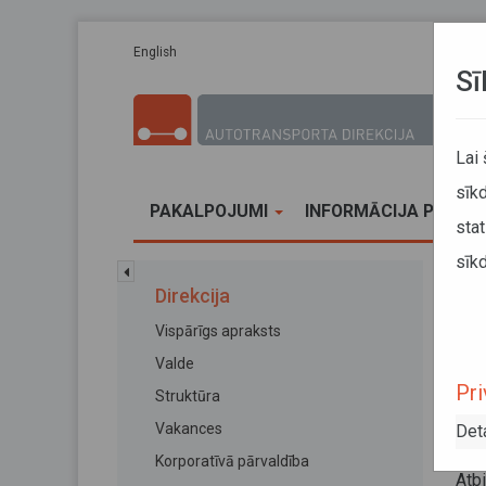
Pārlekt uz galveno saturu
English
Sī
Lai
sīkd
PAKALPOJUMI
INFORMĀCIJA PĀRVA
stat
sīkd
Sāk
Direkcija
Vispārīgs apraksts
Pa
Valde
Pri
Struktūra
VS
Vakances
Det
ko
Korporatīvā pārvaldība
Atb