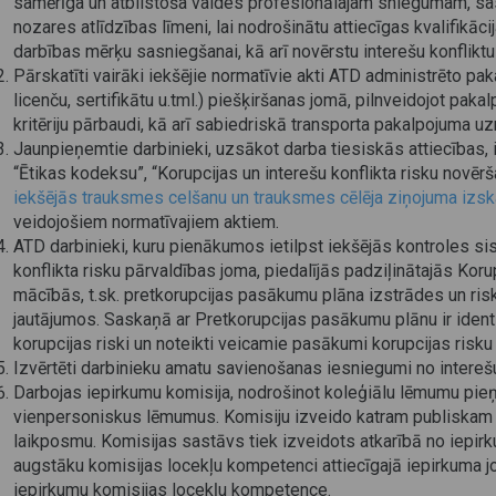
samērīga un atbilstoša valdes profesionālajam sniegumam, sas
nozares atlīdzības līmeni, lai nodrošinātu attiecīgas kvalifikāc
darbības mērķu sasniegšanai, kā arī novērstu interešu konfliktu 
Pārskatīti vairāki iekšējie normatīvie akti ATD administrēto pak
licenču, sertifikātu u.tml.) piešķiršanas jomā, pilnveidojot pak
kritēriju pārbaudi, kā arī sabiedriskā transporta pakalpojuma uz
Jaunpieņemtie darbinieki, uzsākot darba tiesiskās attiecības, 
“Ētikas kodeksu”, “Korupcijas un interešu konflikta risku novēr
iekšējās trauksmes celšanu un trauksmes cēlēja ziņojuma izsk
veidojošiem normatīvajiem aktiem.
ATD darbinieki, kuru pienākumos ietilpst iekšējās kontroles si
konflikta risku pārvaldības joma, piedalījās padziļinātajās Kor
mācībās, t.sk. pretkorupcijas pasākumu plāna izstrādes un r
jautājumos. Saskaņā ar Pretkorupcijas pasākumu plānu ir identif
korupcijas riski un noteikti veicamie pasākumi korupcijas risku
Izvērtēti darbinieku amatu savienošanas iesniegumi no interešu
Darbojas iepirkumu komisija, nodrošinot koleģiālu lēmumu pi
vienpersoniskus lēmumus. Komisiju izveido katram publiskam i
laikposmu. Komisijas sastāvs tiek izveidots atkarībā no iepir
augstāku komisijas locekļu kompetenci attiecīgajā iepirkuma jo
iepirkumu komisijas locekļu kompetence.