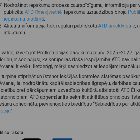
Nodrošinot iepirkumu procesa caurspīdīgumu, informācija par 
publicēta
ATD tīmekļvietnē
, Iepirkumu uzraudzības biroja
Publi
iepirkumu sistēmā
.
Aktuālā informācija tiek regulāri publiskota
ATD tīmekļvietnē
, 
atklātumu.
 valde, izvērtējot Pretkorupcijas pasākumu plānā 2025.-2027. ga
derību, ir secinājusi, ka korupcijas riska iespējamība ATD nav pal
ršanai ir veikti lietderīgi, mērķi sasniedzot ar iespējami mazāku 
 turpina stiprināt un īstenot iekšējās kontroles sistēmas pasāk
ršanai, lai nodrošinātu kapitālsabiedrības ilgtspēju, darbības ca
ecietību pret pārkāpumiem uzvedības kultūrā, atbilstoši ATD Ēti
atprincipiem. ATD apņemšanās sekmēt atklātības principus, īsten
ešanu apliecināta, pievienojoties biedrības “Sabiedrības par atklāt
pciju
”.
ikt šo rakstu