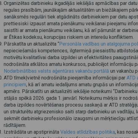
Organizētas darbinieku ikgadējās iekšējās apmācības par datu
regulas prasībām, jaunākajām aktualitātēm un biežākajiem pār
sanāksmēs regulāri tiek atgādināts darbiniekiem par datu aps
prettiesiski izpaust amata pienākumu veikšanai pieejamu infor
saistīti ar amata pienākumu veikšanu, kā arī pārrunāt ar darbini
ar Ētikas kodeksu, korupcijas riskiem un interešu konfliktiem.
Pārskatīta un aktualizēta “
Personāla vadības un atalgojuma poli
nepieciešamās kompetences, ilgtermiņā piesaistītu atbilstošas
motivētu kvalitatīvai darba izpildei un efektivitātes paaugstin
nodrošināta atklātos amatu konkursos, publicējot informāciju
Nodarbinātības valsts aģentūras vakanču portālā
un vakanču p
ATD tīmekļvietnē nodrošināta pieejamība informācijai par
ATD a
principiem
, kā arī amatu iedalījums amatu grupās un informāc
apmērs. Pārskatīti un aktualizēti iekšējie noteikumi “Darbiniek
stājās spēkā 2026. gada 1. janvārī. Noteikumu mērķis ir nodro
darba izpildes novērtēšanas procesu saskaņā ar ATD stratēģiju
un strukturētu atgriezenisko saiti starp darbinieku un vadītāju,
sekmēt darbinieku profesionālo izaugsmi un mērķtiecīgu attīstī
rādītājiem.
Izstrādāta un apstiprināta
Valdes atlīdzības politika
, kas nosa