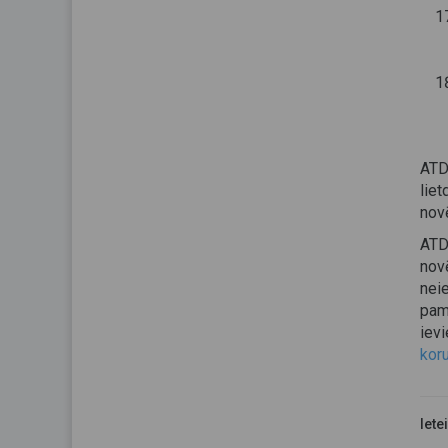
ATD
liet
novē
ATD
novē
nei
pam
ievi
koru
Iete