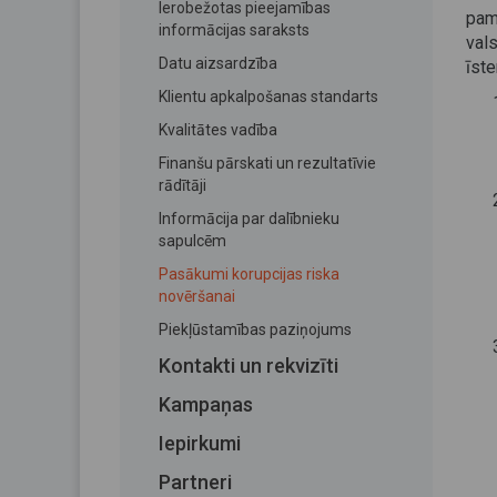
Ierobežotas pieejamības
pam
informācijas saraksts
val
Datu aizsardzība
īst
Klientu apkalpošanas standarts
Kvalitātes vadība
Finanšu pārskati un rezultatīvie
rādītāji
Informācija par dalībnieku
sapulcēm
Pasākumi korupcijas riska
novēršanai
Piekļūstamības paziņojums
Kontakti un rekvizīti
Kampaņas
Iepirkumi
Partneri