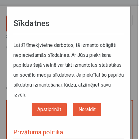
Pārlekt uz galveno saturu
Toggle
Sīkdatnes
naviga
Sākums
Pakalpojumi
Digitālā tahogrāfa kartes
Digitālā tahogrāfa kontroles kartes pirmreizējā izsniegšana,
Lai šī tīmekļvietne darbotos, tā izmanto obligāti
atjaunošana vai nomaiņa
nepieciešamās sīkdatnes. Ar Jūsu piekrišanu
papildus šajā vietnē var tikt izmantotas statistikas
Digitālā tahogrāfa kontroles
un sociālo mediju sīkdatnes. Ja piekrītat šo papildu
kartes pirmreizējā izsniegšana,
sīkdatņu izmantošanai, lūdzu, atzīmējiet savu
atjaunošana vai nomaiņa
izvēli:
Apstiprināt
Noraidīt
Iesnieguma izskatīšana digitālā tahogrāfa kontroles
kartes pirmreizējai izsniegšanai, atjaunošanai vai
nomaiņai
Privātuma politika