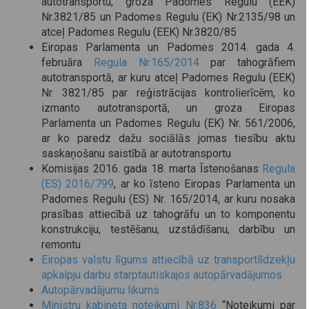
autotransportu, groza Padomes Regulu (EEK)
Nr.3821/85 un Padomes Regulu (EK) Nr.2135/98 un
atceļ Padomes Regulu (EEK) Nr.3820/85
Eiropas Parlamenta un Padomes 2014. gada 4.
februāra
Regula Nr.165/2014
par tahogrāfiem
autotransportā, ar kuru atceļ Padomes Regulu (EEK)
Nr. 3821/85 par reģistrācijas kontrolierīcēm, ko
izmanto autotransportā, un groza Eiropas
Parlamenta un Padomes Regulu (EK) Nr. 561/2006,
ar ko paredz dažu sociālās jomas tiesību aktu
saskaņošanu saistībā ar autotransportu
Komisijas 2016. gada 18. marta Īstenošanas
Regula
(ES) 2016/799
, ar ko īsteno Eiropas Parlamenta un
Padomes Regulu (ES) Nr. 165/2014, ar kuru nosaka
prasības attiecībā uz tahogrāfu un to komponentu
konstrukciju, testēšanu, uzstādīšanu, darbību un
remontu
Eiropas valstu līgums attiecībā uz transportlīdzekļu
apkalpju darbu starptautiskajos autopārvadājumos
Autopārvadājumu likums
Ministru kabineta noteikumi Nr.836
“Noteikumi par