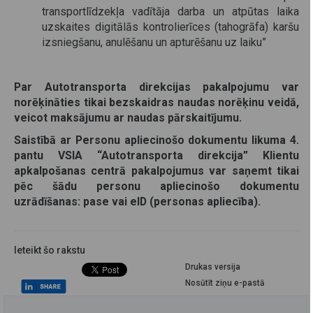
transportlīdzekļa vadītāja darba un atpūtas laika
uzskaites digitālās kontrolierīces (tahogrāfa) karšu
izsniegšanu, anulēšanu un apturēšanu uz laiku”
Par Autotransporta direkcijas pakalpojumu var
norēķināties tikai bezskaidras naudas norēķinu veidā,
veicot maksājumu ar naudas pārskaitījumu.
Saistībā ar Personu apliecinošo dokumentu likuma 4.
pantu VSIA “Autotransporta direkcija” Klientu
apkalpošanas centrā pakalpojumus var saņemt tikai
pēc šādu personu apliecinošo dokumentu
uzrādīšanas: pase vai eID (personas apliecība).
Ieteikt šo rakstu
Drukas versija
Nosūtīt ziņu e-pastā