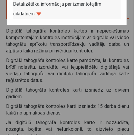
100.00
Detalizētāka informācija par izmantotajām
sīkdatnēm
Digitālā tahogrāfa kontroles kartes ir nepieciešamas
kompetentajām kontroles institūcijām ar digitālo vai viedo
tahogrāfu aprīkotu transportlīdzekļu vadītāju darba un
atpūtas laika režīma pilnvērtīgai kontrolei.
Digitālā tahogrāfa kontroles karte paredzēta, lai kontroles
brīdī nolasītu, izdrukātu vai lejupielādētu digitālajā vai
viedajā tahogrāfā vai digitālā tahogrāfa vadītāja kartē
reģistrētos datus.
Digitālā tahogrāfa kontroles karti izsniedz uz diviem
gadiem.
Digitālā tahogrāfa kontroles karti izsniedz 15 darba dienu
laikā no apmaksas dienas.
Ja digitālā tahogrāfa kontroles karte ir nozaudēta,
nozagta, bojāta vai nefunkcionē, to aizvieto piecu