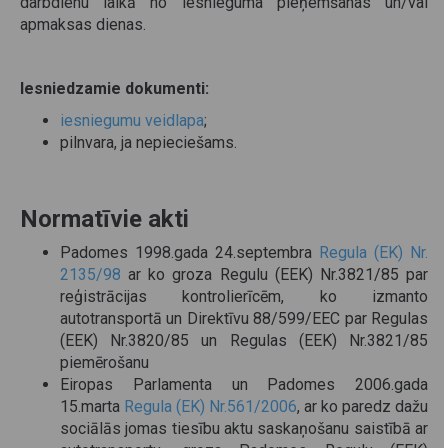
darbdienu laikā no iesnieguma pieņemšanas un/vai
apmaksas dienas.
Iesniedzamie dokumenti:
iesniegumu veidlapa
;
pilnvara, ja nepieciešams.
Normatīvie akti
Padomes 1998.gada 24.septembra
Regula (EK) Nr.
2135/98
ar ko groza Regulu (EEK) Nr.3821/85 par
reģistrācijas kontrolierīcēm, ko izmanto
autotransportā un Direktīvu 88/599/EEC par Regulas
(EEK) Nr.3820/85 un Regulas (EEK) Nr.3821/85
piemērošanu
Eiropas Parlamenta un Padomes 2006.gada
15.marta
Regula (EK) Nr.561/2006
, ar ko paredz dažu
sociālās jomas tiesību aktu saskaņošanu saistībā ar