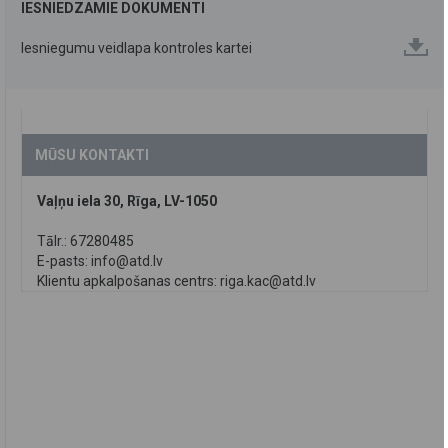
IESNIEDZAMIE DOKUMENTI
Iesniegumu veidlapa kontroles kartei
MŪSU KONTAKTI
Vaļņu iela 30, Rīga, LV-1050
Tālr.: 67280485
E-pasts:
info@atd.lv
Klientu apkalpošanas centrs:
riga.kac@atd.lv