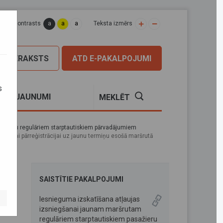
a
a
a
apas kontrasts
Teksta izmērs
PIERAKSTS
ATD E-PAKALPOJUMI
s
S
JAUNUMI
MEKLĒT
sažieru regulāriem starptautiskiem pārvadājumiem
m vai pārreģistrācijai uz jaunu termiņu esošā maršrutā
SAISTĪTIE PAKALPOJUMI
am
Iesnieguma izskatīšana atļaujas
izsniegšanai jaunam maršrutam
regulāriem starptautiskiem pasažieru