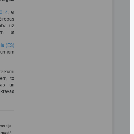
2014
, ar
iropas
ībā uz
iem ar
la (ES)
ījumiem
eikumi
iem, to
nas un
kravas
versija
e-pastā