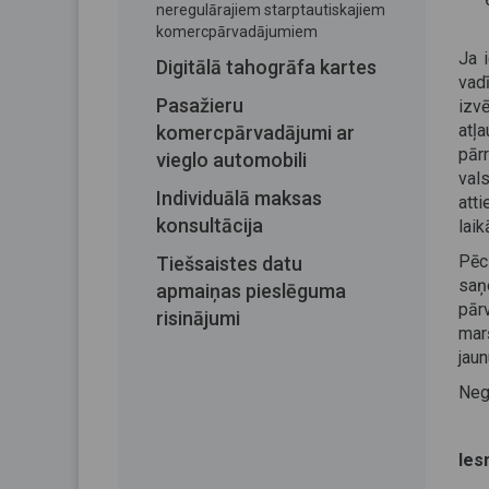
neregulārajiem starptautiskajiem
komercpārvadājumiem
Ja 
Digitālā tahogrāfa kartes
vad
Pasažieru
izvē
atļ
komercpārvadājumi ar
pārr
vieglo automobili
val
Individuālā maksas
att
konsultācija
laik
Pēc
Tiešsaistes datu
saņ
apmaiņas pieslēguma
pār
risinājumi
mar
jaun
Neg
Ies