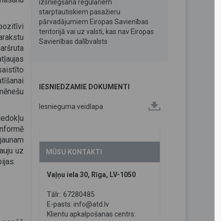
izsniegšana regulāriem
starptautiskiem pasažieru
pārvadājumiem Eiropas Savienības
ozitīvi
teritorijā vai uz valsti, kas nav Eiropas
arakstu
Savienības dalībvalsts
aršruta
ļaujas
aistīto
tīšanai
IESNIEDZAMIE DOKUMENTI
 mēnešu
Iesnieguma veidlapa
iedokļu
nformē
 jaunam
auju uz
MŪSU KONTAKTI
ijas.
Vaļņu iela 30, Rīga, LV-1050
Tālr.: 67280485
E-pasts:
info@atd.lv
Klientu apkalpošanas centrs: