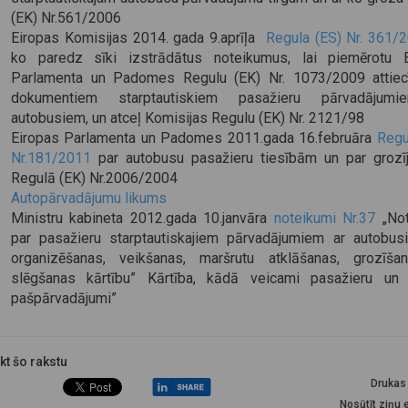
(EK) Nr.561/2006
Eiropas Komisijas 2014. gada 9.aprīļa
Regula (ES) Nr. 361/
ko paredz sīki izstrādātus noteikumus, lai piemērotu E
Parlamenta un Padomes Regulu (EK) Nr. 1073/2009 attiec
dokumentiem starptautiskiem pasažieru pārvadājum
autobusiem, un atceļ Komisijas Regulu (EK) Nr. 2121/98
Eiropas Parlamenta un Padomes 2011.gada 16.februāra
Regu
Nr.181/2011
par autobusu pasažieru tiesībām un par groz
Regulā (EK) Nr.2006/2004
Autopārvadājumu likums
Ministru kabineta 2012.gada 10.janvāra
noteikumi Nr.37
„Not
par pasažieru starptautiskajiem pārvadājumiem ar autobus
organizēšanas, veikšanas, maršrutu atklāšanas, grozīša
slēgšanas kārtību” Kārtība, kādā veicami pasažieru un 
pašpārvadājumi”
ikt šo rakstu
Drukas 
Nosūtīt ziņu 