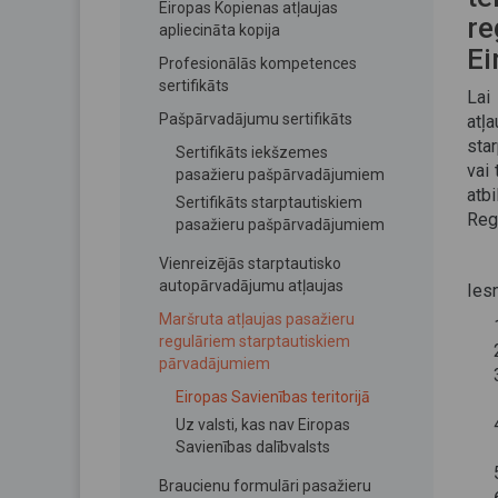
Eiropas Kopienas atļaujas
re
apliecināta kopija
Ei
Profesionālās kompetences
sertifikāts
Lai
Pašpārvadājumu sertifikāts
atļ
sta
Sertifikāts iekšzemes
vai
pasažieru pašpārvadājumiem
atb
Sertifikāts starptautiskiem
Reg
pasažieru pašpārvadājumiem
Vienreizējās starptautisko
autopārvadājumu atļaujas
Ies
Maršruta atļaujas pasažieru
regulāriem starptautiskiem
pārvadājumiem
Eiropas Savienības teritorijā
Uz valsti, kas nav Eiropas
Savienības dalībvalsts
Braucienu formulāri pasažieru