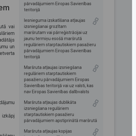
pārvadājumiem Eiropas Savienības
iem
teritorijā
Iesnieguma izskatīšana atļaujas
utā vai
izsniegšanai grozītam
maršrutam vai pārreģistrācijai uz
lāriem
jaunu termiņu esošā maršrutā
dātājs
regulāriem starptautiskiem pasažieru
gumu un
pārvadājumiem Eiropas Savienības
tverta
teritorijā
Maršruta atļaujas izsniegšana
regulāriem starptautiskiem
pasažieru pārvadājumiem Eiropas
Savienības teritorijā vai uz valsti, kas
nav Eiropas Savienības dalībvalsts
dājumu
Maršruta atļaujas dublikāta
izsniegšana regulāriem
starptautiskiem pasažieru
 izkāpj
pārvadājumiem apstiprinātā maršrutā
Maršruta atļaujas kopijas
nāšanu