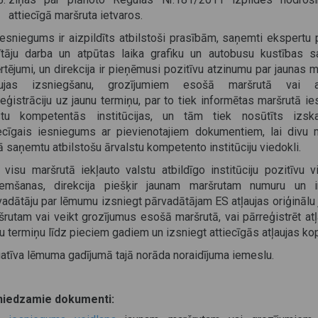
attiecīgā maršruta ietvaros.
iesniegums ir aizpildīts atbilstoši prasībām, saņemti ekspertu p
ītāju darba un atpūtas laika grafiku un autobusu kustības s
rtējumi, un direkcija ir pieņēmusi pozitīvu atzinumu par jaunas m
aujas izsniegšanu, grozījumiem esošā maršrutā vai at
eģistrāciju uz jaunu termiņu, par to tiek informētas maršrutā ies
stu kompetentās institūcijas, un tām tiek nosūtīts izska
iecīgais iesniegums ar pievienotajiem dokumentiem, lai divu
ā saņemtu atbilstošu ārvalstu kompetento institūciju viedokli.
 visu maršrutā iekļauto valstu atbildīgo institūciju pozitīvu v
emšanas, direkcija piešķir jaunam maršrutam numuru un i
vadātāju par lēmumu izsniegt pārvadātājam ES atļaujas oriģinālu
šrutam vai veikt grozījumus esošā maršrutā, vai pārreģistrēt atļ
u termiņu līdz pieciem gadiem un izsniegt attiecīgās atļaujas kop
atīva lēmuma gadījumā tajā norāda noraidījuma iemeslu.
niedzamie dokumenti: