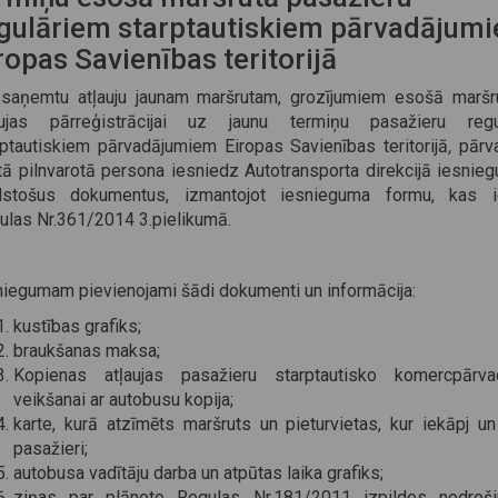
gulāriem starptautiskiem pārvadājum
ropas Savienības teritorijā
 saņemtu atļauju jaunam maršrutam, grozījumiem esošā maršr
aujas pārreģistrācijai uz jaunu termiņu pasažieru regu
rptautiskiem pārvadājumiem Eiropas Savienības teritorijā
,
pārva
 tā pilnvarotā persona iesniedz Autotransporta direkcijā iesnie
ilstošus dokumentus, izmantojot iesnieguma formu, kas ie
ulas Nr.361/2014 3.pielikumā.
niegumam pievienojami šādi dokumenti un informācija:
kustības grafiks;
braukšanas maksa;
Kopienas atļaujas pasažieru starptautisko komercpārva
veikšanai ar autobusu kopija;
karte, kurā atzīmēts maršruts un pieturvietas, kur iekāpj un
pasažieri;
autobusa vadītāju darba un atpūtas laika grafiks;
ziņas par plānoto Regulas Nr.181/2011 izpildes nodroši