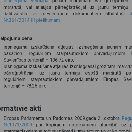
iesnieguma veidlapa
jaunam maršrutam vai grozījumiem
maršrutā, vai atļaujas pārreģistrācijai uz jaunu termiņ
dalībvalstīm ar pievienotiem dokumentiem atbilstoši
R
Nr.361/2014 III pielikumam
.
alpojuma cena:
iesnieguma izskatīšana atļaujas izsniegšanai jaunam ma
pasažieru regulāriem starptautiskiem pārvadājumiem E
Savienības teritorijā – 106.72
eiro;
iesnieguma izskatīšana atļaujas izsniegšanai grozītam maršru
pārreģistrācijai uz jaunu termiņu esošā maršrutā pas
regulāriem starptautiskiem pārvadājumiem Eiropas Savi
teritorijā – 78.26 eiro
rmatīvie akti
Eiropas Parlamenta un Padomes 2009.gada 21.oktobra
Regu
Nr.1073/2009
par kopīgiem noteikumiem attiecībā uz pi
starptautiskajam autobusu pārvadājumu tirgum un ar ko groza