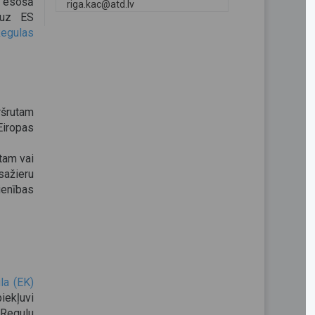
 esošā
riga.kac@atd.lv
u uz ES
egulas
ršrutam
iropas
tam vai
ažieru
enības
la (EK)
ekļuvi
 Regulu