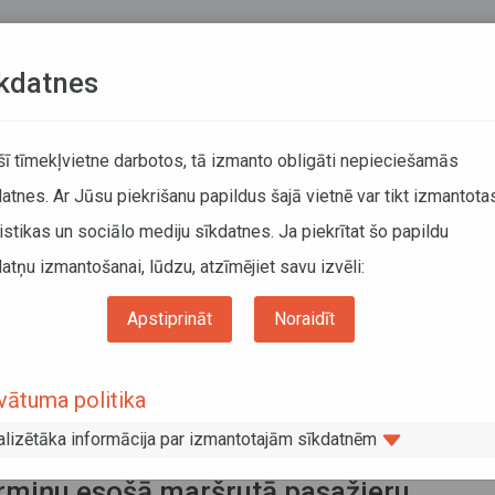
Teksta versija
L
kdatnes
KUSTĪBAS SARAKSTI
 šī tīmekļvietne darbotos, tā izmanto obligāti nepieciešamās
atnes. Ar Jūsu piekrišanu papildus šajā vietnē var tikt izmantota
DĀTĀJIEM
SABIEDRISKAIS TRANSPORTS
PAR MUM
istikas un sociālo mediju sīkdatnes. Ja piekrītat šo papildu
atņu izmantošanai, lūdzu, atzīmējiet savu izvēli:
ums
Pakalpojumi
Pasažieru pārvadājumi ar autobusu
Maršruta atļaujas pa
esnieguma izskatīšana atļaujas izsniegšanai jaunam maršrutam, grozītam maršruta
Apstiprināt
Noraidīt
ieru regulāriem starptautiskiem pārvadājumiem Eiropas Savienības teritorijā
snieguma izskatīšana atļaujas
vātuma politika
sniegšanai jaunam maršrutam, grozīt
alizētāka informācija par izmantotajām sīkdatnēm
ršrutam vai pārreģistrācijai uz jaunu
rmiņu esošā maršrutā pasažieru