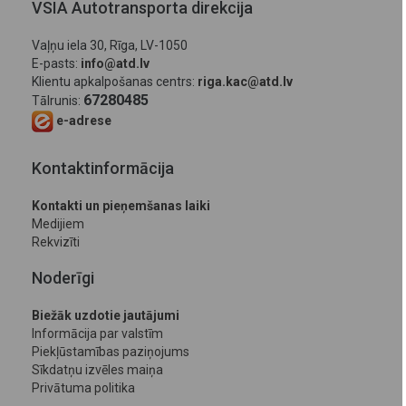
VSIA Autotransporta direkcija
Vaļņu iela 30, Rīga, LV-1050
E-pasts:
info@atd.lv
Klientu apkalpošanas centrs:
riga.kac@atd.lv
67280485
Tālrunis:
e-adrese
Kontaktinformācija
Kontakti un pieņemšanas laiki
Medijiem
Rekvizīti
Noderīgi
Biežāk uzdotie jautājumi
Informācija par valstīm
Piekļūstamības paziņojums
Sīkdatņu izvēles maiņa
Privātuma politika