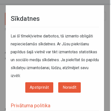
Pārlekt uz galveno saturu
Toggle
Sīkdatnes
naviga
Sākums
Par mums
ATD galvenais birojs (KAC darbalaikus skatīt zemāk)
Lai šī tīmekļvietne darbotos, tā izmanto obligāti
nepieciešamās sīkdatnes. Ar Jūsu piekrišanu
ATD galvenais birojs (KAC
papildus šajā vietnē var tikt izmantotas statistikas
darbalaikus skatīt zemāk)
un sociālo mediju sīkdatnes. Ja piekrītat šo papildu
Vaļņu iela 30 (2., 3.stāvs), Rīga, LV - 1050
sīkdatņu izmantošanai, lūdzu, atzīmējiet savu
Darba laiks: no pirmdienas līdz ceturtdienai no plkst.
izvēli:
8.00 līdz 17.00, piektdienās no plkst. 8.00 līdz 14.30.
Informatīvais tālrunis:
67280485
Autotransporta direkcijas valde apmeklētājus pieņem pēc
Apstiprināt
Noraidīt
iepriekšēja pieteikuma
e-adrese
E-pasta adrese:
info@atd.lv
Privātuma politika
Gadījumos, kad
fiziskajām personām
nepieciešams nodot