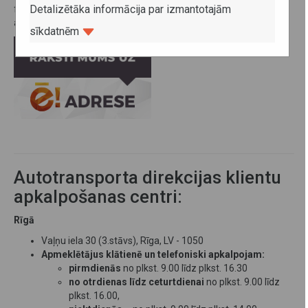
Detalizētāka informācija par izmantotajām
fiziskās personas datus un citu aizsargājamu informāciju, arī
aicinām izmantot e-adresi:
sīkdatnēm
Autotransporta direkcijas klientu
apkalpošanas centri:
Rīgā
Vaļņu iela 30 (3.stāvs), Rīga, LV - 1050
Apmeklētājus klātienē un telefoniski apkalpojam:
pirmdienās
no plkst. 9.00 līdz plkst. 16.30
no otrdienas līdz ceturtdienai
no plkst. 9.00 līdz
plkst. 16.00,