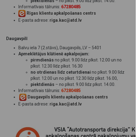
piektdienās
– no plkst. 9.00 līdz plkst. 14.00.
Informatīvais tālrunis:
67280485
Rīgas klientu apkalpošanas centrs
E-pasta adrese:
riga.kac@atd.lv
Daugavpilī
Balvu iela 7 (2.stāvs), Daugavpils, LV – 5401
​Apmeklētājus klātienē apkalpojam:
pirmdienās
no plkst. 9.00 līdz plkst. 12.00 un no
plkst. 12.30 līdz plkst. 16.30
no otrdienas līdz ceturtdienai
no plkst. 9.00 līdz
plkst. 12.00 un no plkst. 12.30 līdz plkst. 16.00,
piektdienās
– no plkst. 9.00 līdz plkst. 14.00.
Informatīvais tālrunis:
67280485
​
Daugavpils klientu apkalpošanas centrs
E-pasta adrese:
riga.kac@atd.lv