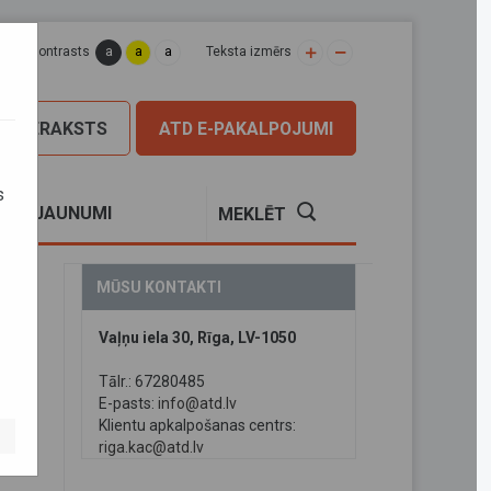
a
a
a
apas kontrasts
Teksta izmērs
PIERAKSTS
ATD E-PAKALPOJUMI
s
S
JAUNUMI
MEKLĒT
MŪSU KONTAKTI
Vaļņu iela 30, Rīga, LV-1050
Tālr.: 67280485
E-pasts:
info@atd.lv
Klientu apkalpošanas centrs:
riga.kac@atd.lv
o