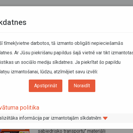
Teksta versija
L
kdatnes
ATCELTIE REISI
KUSTĪBAS SARAKSTI
 šī tīmekļvietne darbotos, tā izmanto obligāti nepieciešamās
atnes. Ar Jūsu piekrišanu papildus šajā vietnē var tikt izmantota
DĀTĀJIEM
SABIEDRISKAIS TRANSPORTS
PAR MUM
istikas un sociālo mediju sīkdatnes. Ja piekrītat šo papildu
atņu izmantošanai, lūdzu, atzīmējiet savu izvēli:
Bērnu drošība, izmantojot reģionālo sabiedrisko transportu
Apstiprināt
Noraidīt
nu drošība, izmantojot reģionālo
iedrisko transportu
vātuma politika
26. augusts 2025, 07:58
alizētāka informācija par izmantotajām sīkdatnēm
Kampaņas "Bērnu drošība, izmantojot reģionāl
sabiedrisko transportu" materiāli