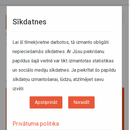
Pārlekt uz galveno saturu
Toggle
Sīkdatnes
naviga
Sākums
Jaunumi
Kampaņā mudinās bērniem veidot paradumu piesprādzēties
Lai šī tīmekļvietne darbotos, tā izmanto obligāti
sabiedriskajā transportā
nepieciešamās sīkdatnes. Ar Jūsu piekrišanu
papildus šajā vietnē var tikt izmantotas statistikas
Kampaņā mudinās bērniem veidot
un sociālo mediju sīkdatnes. Ja piekrītat šo papildu
paradumu piesprādzēties
sīkdatņu izmantošanai, lūdzu, atzīmējiet savu
sabiedriskajā transportā
izvēli:
Apstiprināt
Noraidīt
Privātuma politika