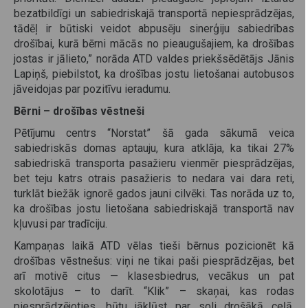
bezatbildīgi un sabiedriskajā transportā nepiesprādzējas,
tādēļ ir būtiski veidot abpusēju sinerģiju sabiedrības
drošībai, kurā bērni mācās no pieaugušajiem, ka drošības
jostas ir jālieto,” norāda ATD valdes priekšsēdētājs Jānis
Lapiņš, piebilstot, ka drošības jostu lietošanai autobusos
jāveidojas par pozitīvu ieradumu.
Bērni – drošības vēstneši
Pētījumu centrs “Norstat” šā gada sākumā veica
sabiedriskās domas aptauju, kura atklāja, ka tikai 27%
sabiedriskā transporta pasažieru vienmēr piesprādzējas,
bet teju katrs otrais pasažieris to nedara vai dara reti,
turklāt biežāk ignorē gados jauni cilvēki. Tas norāda uz to,
ka drošības jostu lietošana sabiedriskajā transportā nav
kļuvusi par tradīciju.
Kampaņas laikā ATD vēlas tieši bērnus pozicionēt kā
drošības vēstnešus: viņi ne tikai paši piesprādzējas, bet
arī motivē citus — klasesbiedrus, vecākus un pat
skolotājus – to darīt. “Klik” – skaņai, kas rodas
piesprādzējoties, būtu jākļūst par soli drošākā ceļā,