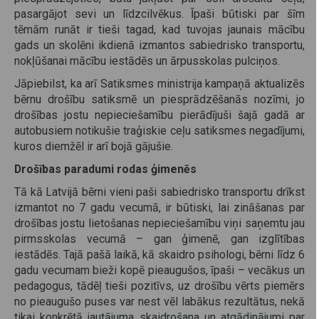
pasargājot sevi un līdzcilvēkus. Īpaši būtiski par šīm
tēmām runāt ir tieši tagad, kad tuvojas jaunais mācību
gads un skolēni ikdienā izmantos sabiedrisko transportu,
nokļūšanai mācību iestādēs un ārpusskolas pulciņos.
Jāpiebilst, ka arī Satiksmes ministrija kampaņā aktualizēs
bērnu drošību satiksmē un piesprādzēšanās nozīmi, jo
drošības jostu nepieciešamību pierādījuši šajā gadā ar
autobusiem notikušie traģiskie ceļu satiksmes negadījumi,
kuros diemžēl ir arī bojā gājušie.
Drošības paradumi rodas ģimenēs
Tā kā Latvijā bērni vieni paši sabiedrisko transportu drīkst
izmantot no 7 gadu vecumā, ir būtiski, lai zināšanas par
drošības jostu lietošanas nepieciešamību viņi saņemtu jau
pirmsskolas vecumā – gan ģimenē, gan izglītības
iestādēs. Tajā pašā laikā, kā skaidro psihologi, bērni līdz 6
gadu vecumam bieži kopē pieaugušos, īpaši – vecākus un
pedagogus, tādēļ tieši pozitīvs, uz drošību vērts piemērs
no pieaugušo puses var nest vēl labākus rezultātus, nekā
tikai konkrētā jautājuma skaidrošana un atgādinājumi par