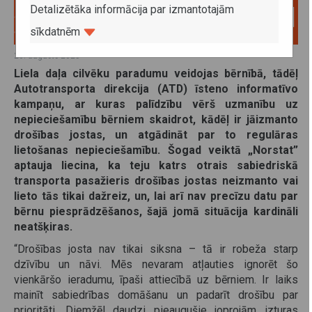
Detalizētāka informācija par izmantotajām
sīkdatnēm
26. augusts 2025
Liela daļa cilvēku paradumu veidojas bērnībā, tādēļ
Autotransporta direkcija (ATD) īsteno informatīvo
kampaņu, ar kuras palīdzību vērš uzmanību uz
nepieciešamību bērniem skaidrot, kādēļ ir jāizmanto
drošības jostas, un atgādināt par to regulāras
lietošanas nepieciešamību. Šogad veiktā „Norstat”
aptauja liecina, ka teju katrs otrais sabiedriskā
transporta pasažieris drošības jostas neizmanto vai
lieto tās tikai dažreiz, un, lai arī nav precīzu datu par
bērnu piesprādzēšanos, šajā jomā situācija kardināli
neatšķiras.
“Drošības josta nav tikai siksna – tā ir robeža starp
dzīvību un nāvi. Mēs nevaram atļauties ignorēt šo
vienkāršo ieradumu, īpaši attiecībā uz bērniem. Ir laiks
mainīt sabiedrības domāšanu un padarīt drošību par
prioritāti. Diemžēl daudzi pieaugušie joprojām izturas