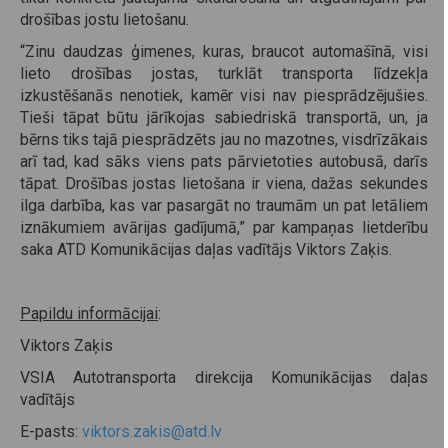
drošības jostu lietošanu.
“Zinu daudzas ģimenes, kuras, braucot automašīnā, visi
lieto drošības jostas, turklāt transporta līdzekļa
izkustēšanās nenotiek, kamēr visi nav piesprādzējušies.
Tieši tāpat būtu jārīkojas sabiedriskā transportā, un, ja
bērns tiks tajā piesprādzēts jau no mazotnes, visdrīzākais
arī tad, kad sāks viens pats pārvietoties autobusā, darīs
tāpat. Drošības jostas lietošana ir viena, dažas sekundes
ilga darbība, kas var pasargāt no traumām un pat letāliem
iznākumiem avārijas gadījumā,” par kampaņas lietderību
saka ATD Komunikācijas daļas vadītājs Viktors Zaķis.
Papildu informācijai
:
Viktors Zaķis
VSIA Autotransporta direkcija Komunikācijas daļas
vadītājs
E-pasts:
viktors.zakis@atd.lv