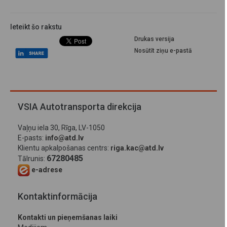
Ieteikt šo rakstu
Drukas versija
Nosūtīt ziņu e-pastā
VSIA Autotransporta direkcija
Vaļņu iela 30, Rīga, LV-1050
E-pasts:
info@atd.lv
Klientu apkalpošanas centrs:
riga.kac@atd.lv
67280485
Tālrunis:
e-adrese
Kontaktinformācija
Kontakti un pieņemšanas laiki