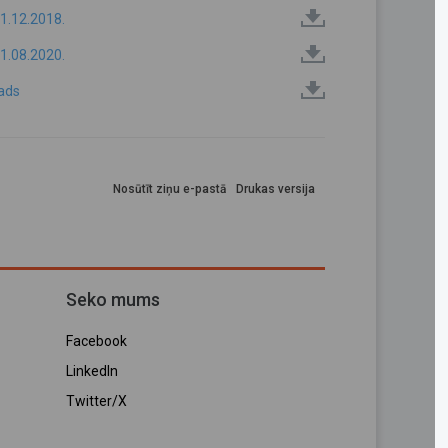
1.12.2018.
1.08.2020.
gads
Nosūtīt ziņu e-pastā
Drukas versija
Seko mums
Facebook
LinkedIn
Twitter/X