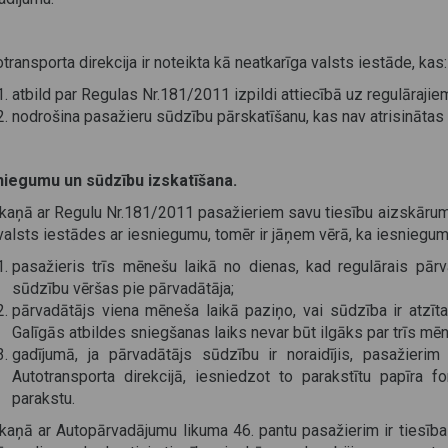
transporta direkcija ir noteikta kā neatkarīga valsts iestāde, kas:
atbild par Regulas Nr.181/2011 izpildi attiecībā uz regulāraji
nodrošina pasažieru sūdzību pārskatīšanu, kas nav atrisinātas 
niegumu un sūdzību izskatīšana.
kaņā ar Regulu Nr.181/2011 pasažieriem savu tiesību aizskāruma
valsts iestādes ar iesniegumu, tomēr ir jāņem vērā, ka iesniegum
pasažieris trīs mēnešu laikā no dienas, kad regulārais pārva
sūdzību vēršas pie pārvadātāja;
pārvadātājs viena mēneša laikā paziņo, vai sūdzība ir atzīta 
Galīgās atbildes sniegšanas laiks nevar būt ilgāks par trīs mē
gadījumā, ja pārvadātājs sūdzību ir noraidījis, pasažieri
Autotransporta direkcijā, iesniedzot to parakstītu papīra f
parakstu.
kaņā ar Autopārvadājumu likuma 46. pantu pasažierim ir tiesības