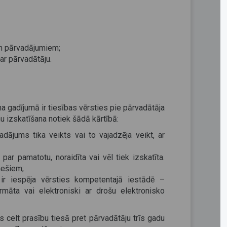
em pārvadājumiem;
ar pārvadātāju.
 gadījumā ir tiesības vērsties pie pārvadātāja
u izskatīšana notiek šādā kārtībā:
dājums tika veikts vai to vajadzēja veikt, ar
par pamatotu, noraidīta vai vēl tiek izskatīta.
nešiem;
m ir iespēja vērsties kompetentajā iestādē –
ormāta vai elektroniski ar drošu elektronisko
 celt prasību tiesā pret pārvadātāju trīs gadu