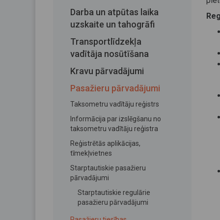
piet
Darba un atpūtas laika
Reg
uzskaite un tahogrāfi
Transportlīdzekļa
vadītāja nosūtīšana
Kravu pārvadājumi
Pasažieru pārvadājumi
Taksometru vadītāju reģistrs
Informācija par izslēgšanu no
taksometru vadītāju reģistra
Reģistrētās aplikācijas,
tīmekļvietnes
Starptautiskie pasažieru
pārvadājumi
Starptautiskie regulārie
pasažieru pārvadājumi
Pasažieru tiesības