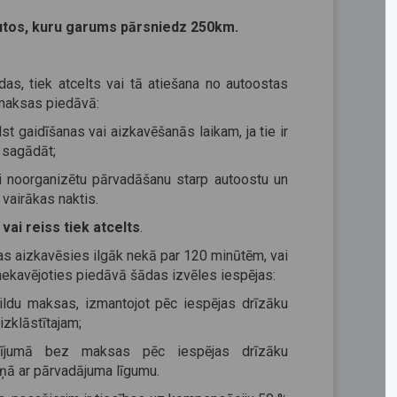
rutos, kuru garums pārsniedz 250km.
as, tiek atcelts vai tā atiešana no autoostas
 maksas piedāvā:
st gaidīšanas vai aizkavēšanās laikam, ja tie ir
 sagādāt;
lai noorganizētu pārvadāšanu starp autoostu un
 vairākas naktis.
vai reiss tiek atcelts
.
tas aizkavēsies ilgāk nekā par 120 minūtēm, vai
ekavējoties piedāvā šādas izvēles iespējas:
pildu maksas, izmantojot pēc iespējas drīzāku
zklāstītajam;
dījumā bez maksas pēc iespējas drīzāku
ņā ar pārvadājuma līgumu.