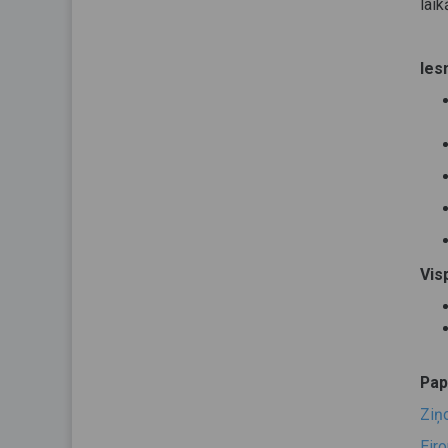
laik
Ies
Vis
Pap
Ziņ
Eir