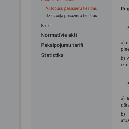
Autobusu pasažieru tiesības
Reg
Dzelzceļa pasažieru tiesības
Brexit
Normatīvie akti
a) u
Pakalpojumu tarifi
pie
Statistika
b) 
izmi
a) 
pār
b) 
atp