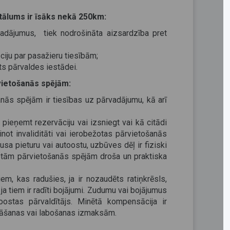
tālums ir īsāks nekā 250km:
vadājumus, tiek nodrošināta aizsardzība pret
ciju par pasažieru tiesībām;
ts pārvaldes iestādei.
vietošanās spējām:
anās spējām ir tiesības uz pārvadājumu, kā arī
s pieņemt rezervāciju vai izsniegt vai kā citādi
inot invaliditāti vai ierobežotas pārvietošanās
busa pieturu vai autoostu, uzbūves dēļ ir fiziski
žotām pārvietošanās spējām droša un praktiska
iem, kas radušies, ja ir nozaudēts ratiņkrēsls,
ja tiem ir radīti bojājumi. Zudumu vai bojājumus
oostas pārvaldītājs. Minētā kompensācija ir
stāšanas vai labošanas izmaksām.