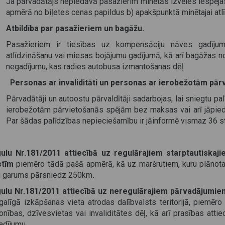
Ja pārvadātājs nepiedāvā pasažierim minētās izvēles iespējas
apmērā no biļetes cenas papildus b) apakšpunktā minētajai atlī
Atbildība par pasažieriem un bagāžu.
Pasažieriem ir tiesības uz kompensāciju nāves gadījum
atlīdzināšanu vai miesas bojājumu gadījumā, kā arī bagāžas n
negadījumu, kas radies autobusa izmantošanas dēļ.
Personas ar invaliditāti un personas ar ierobežotām pār
Pārvadātāji un autoostu pārvaldītāji sadarbojas, lai sniegtu pa
ierobežotām pārvietošanās spējām bez maksas vai arī jāpi
Par šādas palīdzības nepieciešamību ir jāinformē vismaz 36 s
ulu Nr.181/2011 attiecībā uz regulārajiem starptautiska
stīm
piemēro tādā pašā apmērā, kā uz maršrutiem, kuru plānota
u garums pārsniedz 250km
.
ulu Nr.181/2011 attiecībā uz neregulārajiem pārvadājumie
 galīgā izkāpšanas vieta atrodas dalībvalsts teritorijā, piemēro
sonības, dzīvesvietas vai invaliditātes dēļ, kā arī prasības att
adījumu.