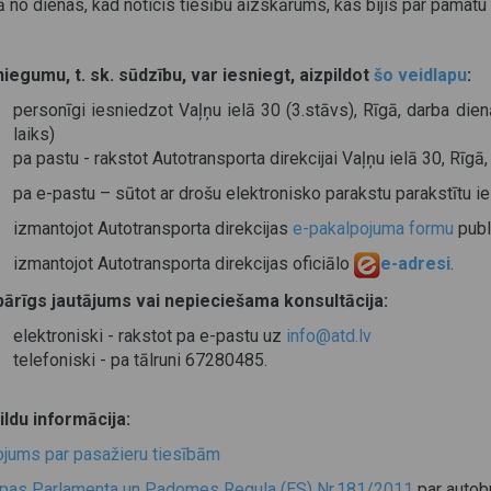
ā no dienas, kad noticis tiesību aizskārums, kas bijis par pamatu
niegumu, t. sk. sūdzību, var iesniegt, aizpildot
šo veidlapu
:
personīgi iesniedzot Vaļņu ielā 30 (3.stāvs), Rīgā, darba dien
laiks)
pa pastu - rakstot Autotransporta direkcijai Vaļņu ielā 30, Rīgā
pa e-pastu – sūtot ar drošu elektronisko parakstu parakstītu 
izmantojot Autotransporta direkcijas
e-pakalpojuma formu
publ
izmantojot Autotransporta direkcijas oficiālo
e-adresi
.
pārīgs jautājums vai nepieciešama konsultācija:
elektroniski - rakstot pa e-pastu uz
info@atd.lv
telefoniski - pa tālruni 67280485.
ildu informācija:
ojums par pasažieru tiesībām
opas Parlamenta un Padomes Regula (ES) Nr.181/2011
par autob