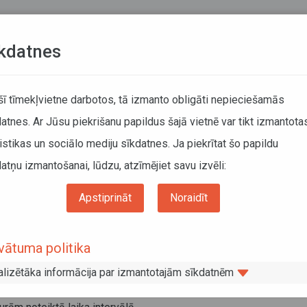
Teksta versija
L
kdatnes
KUSTĪBAS SARAKSTI
 šī tīmekļvietne darbotos, tā izmanto obligāti nepieciešamās
atnes. Ar Jūsu piekrišanu papildus šajā vietnē var tikt izmantota
DĀTĀJIEM
SABIEDRISKAIS TRANSPORTS
PAR MUM
istikas un sociālo mediju sīkdatnes. Ja piekrītat šo papildu
atņu izmantošanai, lūdzu, atzīmējiet savu izvēli:
ums
Autobusu pasažieru tiesības
Apstiprināt
Noraidīt
tobusu pasažieru tiesības
vātuma politika
opas Savienībā autobusu pasažieru tiesības ir aizsargātas ar
181/2011
par autobusu pasažieru tiesībām un par grozījumiem 
alizētāka informācija par izmantotajām sīkdatnēm
mēro regulāriem autobusu pasažieru pārvadājumiem, ja pasažieru
opas Savienības robežās, pasažieru pārvadājums notiek pa n