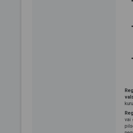
Reg
val
kur
Reg
vai
pil
neg