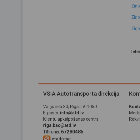
Ziņo
Ziņo
Ziņo
Iete
VSIA Autotransporta direkcija
Kont
Vaļņu iela 30, Rīga, LV-1050
Konta
E-pasts:
info@atd.lv
Medi
Klientu apkalpošanas centrs:
Rekviz
riga.kac@atd.lv
67280485
Tālrunis:
e-adrese