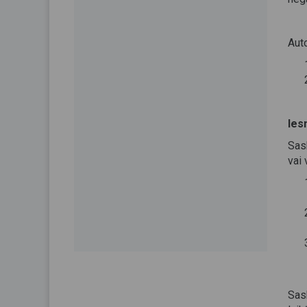
Auto
Ies
Sas
vai 
Sas