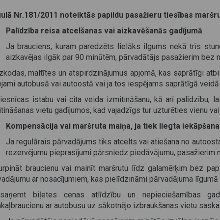
ulā Nr.181/2011 noteiktās papildu pasažieru tiesības marš
Palīdzība reisa atcelšanas vai aizkavēšanās gadījumā
.
Ja brauciens, kuram paredzēts lielāks ilgums nekā trīs stund
aizkavējas ilgāk par 90 minūtēm, pārvadātājs pasažierim bez
zkodas, maltītes un atspirdzinājumus apjomā, kas saprātīgi atbil
ejami autobusā vai autoostā vai ja tos iespējams saprātīgā veidā
viesnīcas istabu vai cita veida izmitināšanu, kā arī palīdzību, 
tināšanas vietu gadījumos, kad vajadzīgs tur uzturēties vienu vai
Kompensācija vai maršruta maiņa, ja tiek liegta iekāpšana 
Ja regulārais pārvadājums tiks atcelts vai atiešana no autoos
rezervējumu pieprasījumi pārsniedz piedāvājumu, pasažierim n
turpināt braucienu vai mainīt maršrutu līdz galamērķim bez pa
vadājumu ar nosacījumiem, kas pielīdzināmi pārvadājuma līgumā i
saņemt biļetes cenas atlīdzību un nepieciešamības ga
akaļbraucienu ar autobusu uz sākotnējo izbraukšanas vietu saska