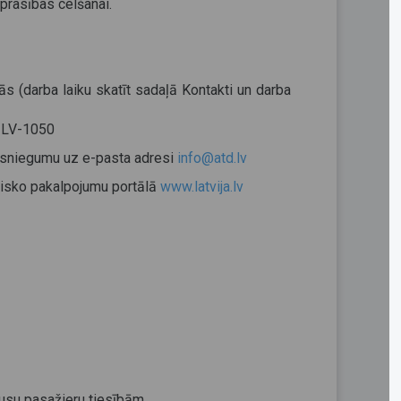
 prasības celšanai.
ās (darba laiku skatīt sadaļā Kontakti un darba
, LV-1050
iesniegumu uz e-pasta adresi
info@atd.lv
isko pakalpojumu portālā
www.latvija.lv
usu pasažieru tiesībām