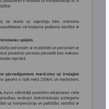
, pasažierim ir tiesības uz kompensāciju 50 %
dzībai.
ā, tai skaitā uz saprātīgu bēru izdevumu
ozaudēšanas vai bojājuma gadījumā saistībā ar
vietošanās spējām.
līdzību personām ar invaliditāti un personām ar
edāvā pavadošo personu pārvadāt bez maksas.
tundas iepriekš.
jiem pārvadājumiem maršrutos uz trešajām
is garums ir īsāk nekā 250km, un maršrutiem,
m,
kuros sākotnējā pasažieru iekāpšanas vieta
 prasības, ievērojot diskriminācijas aizliegumu
iecībā uz kompensāciju un palīdzību saistībā ar