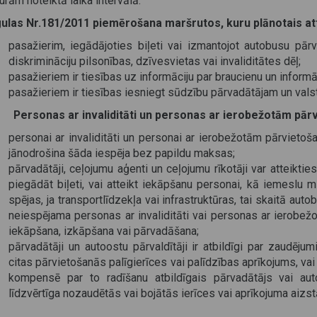
urām noteiktā laika intervālā.
ulas Nr.181/2011 piemērošana maršrutos, kuru plānotais at
pasažierim, iegādājoties biļeti vai izmantojot autobusu pār
diskrimināciju pilsonības, dzīvesvietas vai invaliditātes dēļ;
pasažieriem ir tiesības uz informāciju par braucienu un informā
pasažieriem ir tiesības iesniegt sūdzību pārvadātājam un vals
Personas ar invaliditāti un personas ar ierobežotām pār
personai ar invaliditāti un personai ar ierobežotām pārvietoš
jānodrošina šāda iespēja bez papildu maksas;
pārvadātāji, ceļojumu aģenti un ceļojumu rīkotāji var atteiktie
piegādāt biļeti, vai atteikt iekāpšanu personai, kā iemeslu m
spējas, ja transportlīdzekļa vai infrastruktūras, tai skaitā auto
neiespējama personas ar invaliditāti vai personas ar ierobe
iekāpšana, izkāpšana vai pārvadāšana;
pārvadātāji un autoostu pārvaldītāji ir atbildīgi par zaudējum
citas pārvietošanās palīgierīces vai palīdzības aprīkojums, vai 
kompensē par to radīšanu atbildīgais pārvadātājs vai aut
līdzvērtīga nozaudētās vai bojātās ierīces vai aprīkojuma aiz