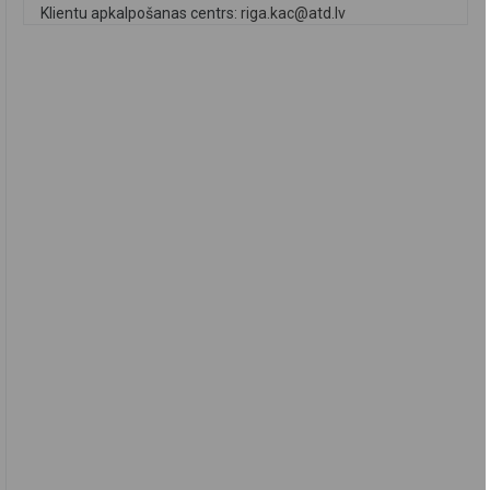
Klientu apkalpošanas centrs:
riga.kac@atd.lv