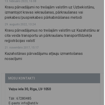
13. februāris 2023, 16:08
Kravu pārvadājumi no trešajām valstīm uz Uzbekistānu,
izmantojot kravas iekraušanas, pārkraušanas vai
piekabes/puspiekabes pārkabināšanas metodi
29. augusts 2022, 13:24
Kravu pārvadājumus no trešajām valstīm uz Kazahstānu ar
cita veida transportu un pārkraušanu transportlīdzekļa
reģistrācijas valstī
21. novembris 2017, 15:17
Kazahstānas pārvadājumu atļauju izmantošanas
nosacījumi
MŪSU KONTAKTI
Vaļņu iela 30, Rīga, LV-1050
Tālr.: 67280485
E-pasts:
info@atd.lv