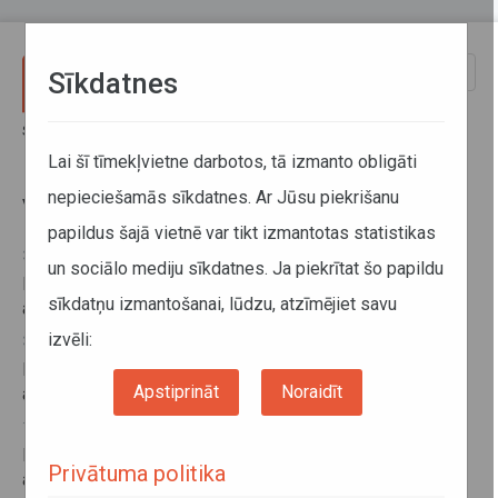
Pārlekt uz galveno saturu
Toggle
Sīkdatnes
naviga
Sākums
Vienreizējās atļaujas
Lai šī tīmekļvietne darbotos, tā izmanto obligāti
nepieciešamās sīkdatnes. Ar Jūsu piekrišanu
Vienreizējās atļaujas
papildus šajā vietnē var tikt izmantotas statistikas
30. marts 2026, 08:28
un sociālo mediju sīkdatnes. Ja piekrītat šo papildu
Par Krievijas starptautisko kravu autopārvadājumu
sīkdatņu izmantošanai, lūdzu, atzīmējiet savu
atļaujām 2026. gadam
izvēli:
30. marts 2026, 08:00
Precizēta kārtība izmaiņu veikšanai Krievijas vienreizējās
Apstiprināt
Noraidīt
autopārvadājumu atļaujās
13. februāris 2026, 11:59
Par 2025. gada Krievijas vienreizējo autopārvadājumu
Privātuma politika
atļauju derīguma termiņa pagarināšanu