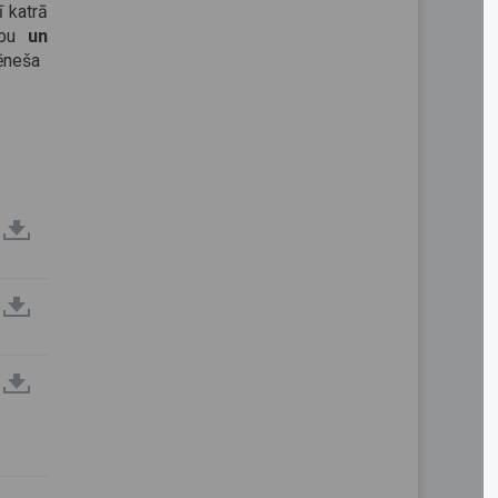
ī katrā
bu
un
ēneša