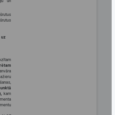
iju un
šrutus
šrutus
 uz
zītam
trētam
anvāra
žieru
šanas,
punktā
),
kam
umenta
umentu