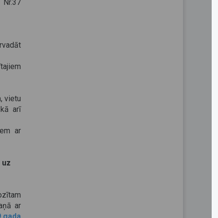
 Nr.37
vadāt
tajiem
 vietu
kā arī
iem ar
 uz
ozītam
aņā ar
9.gada