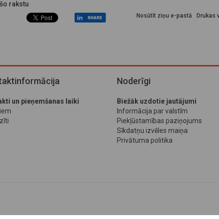
 šo rakstu
Nosūtīt ziņu e-pastā
Drukas v
aktinformācija
Noderīgi
kti un pieņemšanas laiki
Biežāk uzdotie jautājumi
jiem
Informācija par valstīm
īti
Piekļūstamības paziņojums
Sīkdatņu izvēles maiņa
Privātuma politika