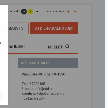
a
a
a
apas kontrasts
Teksta izmērs
PIERAKSTS
ATD E-PAKALPOJUMI
s
S
JAUNUMI
MEKLĒT
MŪSU KONTAKTI
Vaļņu iela 30, Rīga, LV-1050
Tālr.: 67280485
E-pasts:
info@atd.lv
Klientu apkalpošanas centrs:
riga.kac@atd.lv