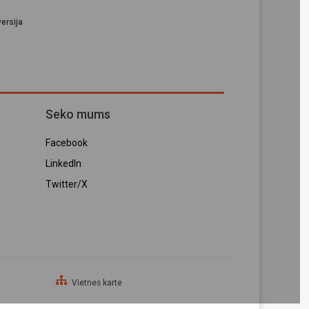
ersija
Seko mums
Facebook
LinkedIn
Twitter/X
Vietnes karte