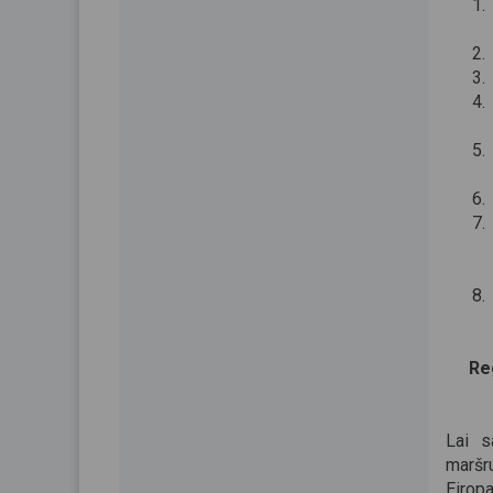
1.
2.
3.
4.
5.
6.
7.
8.
Re
Lai s
maršr
Eirop