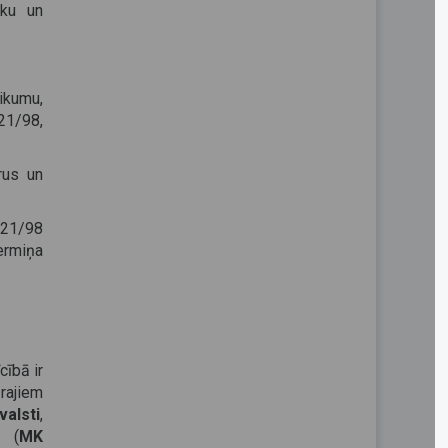
iku un
eikumu,
21/98,
rus un
2121/98
ermiņa
cībā ir
rajiem
valsti
,
(
MK