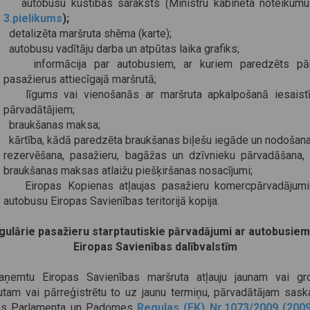
 autobusu kustības saraksts
(
Ministru kabineta noteikumu
3.pielikums
);
 detalizēta maršruta shēma (karte);
 autobusu vadītāju darba un atpūtas laika grafiks;
 informācija par autobusiem, ar kuriem paredzēts pār
pasažierus attiecīgajā maršrutā;
 līgums vai vienošanās ar maršruta apkalpošanā iesaistī
pārvadātājiem;
 braukšanas maksa;
 kārtība, kādā paredzēta braukšanas biļešu iegāde un nodošana,
rezervēšana, pasažieru, bagāžas un dzīvnieku pārvadāšana, 
braukšanas maksas atlaižu piešķiršanas nosacījumi;
 Eiropas Kopienas atļaujas pasažieru komercpārvadājum
autobusu Eiropas Savienības teritorijā kopija.
gulārie pasažieru starptautiskie pārvadājumi ar autobusiem
Eiropas Savienības dalībvalstīm
aņemtu Eiropas Savienības maršruta atļauju jaunam vai gr
utam vai pārreģistrētu to uz jaunu termiņu, pārvadātājam sask
as Parlamenta un Padomes
Regulas (EK) Nr.1073/2009 (200