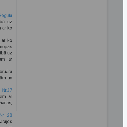
Regula
ībā uz
 ar ko
, ar ko
iropas
ībā uz
iem ar
ruāra
bām un
 Nr.37
iem ar
šanas,
Nr.128
ārajos