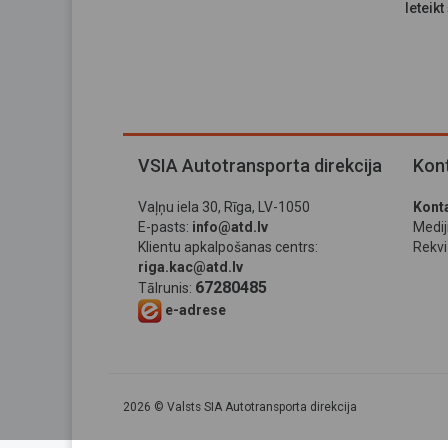
Ieteikt
VSIA Autotransporta direkcija
Kont
Vaļņu iela 30, Rīga, LV-1050
Konta
E-pasts:
info@atd.lv
Medi
Klientu apkalpošanas centrs:
Rekviz
riga.kac@atd.lv
67280485
Tālrunis:
e-adrese
2026 © Valsts SIA Autotransporta direkcija