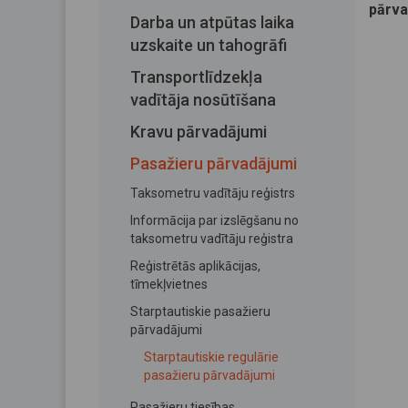
pārva
Darba un atpūtas laika
uzskaite un tahogrāfi
Transportlīdzekļa
vadītāja nosūtīšana
Kravu pārvadājumi
Pasažieru pārvadājumi
Taksometru vadītāju reģistrs
Informācija par izslēgšanu no
taksometru vadītāju reģistra
Reģistrētās aplikācijas,
tīmekļvietnes
Starptautiskie pasažieru
pārvadājumi
Starptautiskie regulārie
pasažieru pārvadājumi
Pasažieru tiesības