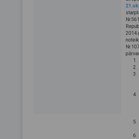
21.ok
starp
Nr.56
Repu
2014.
notei
Nr.10
pārva
1.
2.
3.
4.
5.
6.