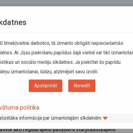
Teksta versija
L
kdatnes
KUSTĪBAS SARAKSTI
 šī tīmekļvietne darbotos, tā izmanto obligāti nepieciešamās
atnes. Ar Jūsu piekrišanu papildus šajā vietnē var tikt izmantota
DĀTĀJIEM
SABIEDRISKAIS TRANSPORTS
PAR MUM
istikas un sociālo mediju sīkdatnes. Ja piekrītat šo papildu
atņu izmantošanai, lūdzu, atzīmējiet savu izvēli:
Informācija pārvadātājiem
lārie pasažieru starptautiskie pārvadājumi ar autobusiem
Apstiprināt
Noraidīt
ulārie pasažieru starptautiskie
vātuma politika
vadājumi ar autobusiem
alizētāka informācija par izmantotajām sīkdatnēm
ts 2020
tīvie akti regulārajiem pasažieru starptautiskajiem