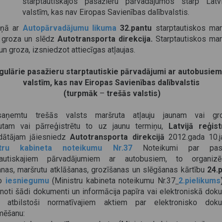
starptautiskajos pasažieru pārvadājumos starp Latv
valstīm, kas nav Eiropas Savienības dalībvalstis.
aņā ar
Autopārvadājumu likuma
32.pantu
starptautiskos mar
j, groza un slēdz
Autotransporta direkcija.
Starptautiskos mar
 un groza, izsniedzot attiecīgas atļaujas.
gulārie pasažieru starptautiskie pārvadājumi ar autobusiem
valstīm, kas nav Eiropas Savienības dalībvalstis
(turpmāk
–
trešās valstis)
saņemtu trešās valsts maršruta atļauju jaunam vai gro
utam vai pārreģistrētu to uz jaunu termiņu,
Latvijā reģis
dātājam jāiesniedz
Autotransporta direkcijā
2012.gada 10.j
stru kabineta noteikumu Nr.37
Noteikumi par pasa
tautiskajiem pārvadājumiem ar autobusiem, to organizē
anas, maršrutu atklāšanas, grozīšanas un slēgšanas kārtību
24.
to
iesniegumu
(
Ministru kabineta noteikumu Nr.37
2.pielikums
noti
šādi
dokumenti un informācija papīra vai elektroniskā dok
 atbilstoši normatīvajiem aktiem par elektronisko dok
mēšanu: