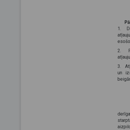
Pā
1. Dal
atļau
esošo
2. Pā
atļau
3. Atļ
un iz
beigā
derīg
starp
aizp