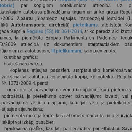
tobris)
par kopīgiem noteikumiem attiecībā uz pie
tautiskajam autobusu pārvadājumu tirgum un ar ko groza Regul
1/2006
7.pantu
jāiesniedz atļaujas izsniedzējai iestādei (La
blikā
Autotransporta direkcijā
)
pieteikums
, atbilstoši
Kom
gada 9.aprīļa
Regulas (ES) Nr. 361/2014
, ar ko paredz sīki izst
kumus, lai piemērotu Eiropas Parlamenta un Padomes Regul
73/2009 attiecībā uz dokumentiem starptautiskiem pas
dājumiem ar autobusiem,
III pielikumam
,
kam pievienots:
 kustības grafiks;
 braukšanas maksa;
 Kopienas atļaujas pasažieru starptautisko komercpārva
veikšanai ar autobusu apliecināta kopija, kā noteikts Regula
Nr. 1073/2009 4. pantā;
 ziņas par tā pārvadājuma veidu un apjomu, kuru pieteicējs
nodrošināt, ja pieteikums aptver pārvadājuma izveidi, vai 
pārvadājuma veidu un apjomu, kuru jau veic, ja pieteikums 
atļaujas atjaunošanu;
 piemērota mēroga karte, kurā atzīmēts maršruts un pieturvieta
iekāpj vai izkāpj pasažieri;
 braukšanas grafiks, kas ļauj pārliecināties par atbilstību Sav