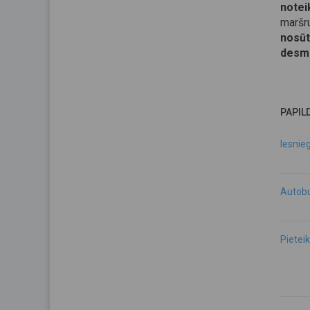
note
maršr
nosū
desm
PAPIL
Iesnie
Autobu
Pietei