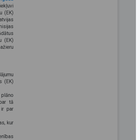
kļuvi
u (EK)
tvijas
isijas
rādātus
u (EK)
ažieru
dājumu
s (EK)
 plāno
par tā
ir par
s, kur
ienības