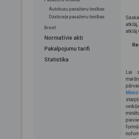
Autobusu pasažieru tiesības
Dzelzceļa pasažieru tiesības
Sask
atklā
Brexit
atklāj
Normatīvie akti
Re
Pakalpojumu tarifi
Statistika
Lai 
maršr
pārva
Mini
starp
veikš
minē
pievie
formā
nofor