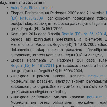
dājumiem ar autobusiem:
Autopārvadājumu likums
;
Eiropas Parlamenta un Padomes 2009.gada 21.oktobra
(EK) Nr.1073/2009
par kopīgiem noteikumiem attiec
piekļuvi starptautiskajam autobusu pārvadājumu tirgum un
groza Regulu (EK) Nr.561/2006;
Komisijas 2014.gada 9.aprīļa
Regula (ES) Nr. 361/2014
paredz sīki izstrādātus noteikumus, lai piemērotu E
Parlamenta un Padomes Regulu (EK) Nr.1073/2009 attiec
dokumentiem starptautiskiem pasažieru pārvadājum
autobusiem, un atceļ Komisijas Regulu (EK) Nr.2121/98;
Eiropas Parlamenta un Padomes 2011.gada 16.feb
Regula (ES) Nr. 181/2011
par autobusu pasažieru tiesī
par grozījumiem Regulā (EK) Nr.2006/2004;
2012.gada 10.janvāra Ministru kabineta
noteikumi
Noteikumi par pasažieru starptautiskajiem pārvadājum
autobusiem, to organizēšanas, veikšanas, maršrutu atklā
grozīšanas un slēgšanas kārtību ;
2008.gada 26.februāra Ministru kabineta
noteikumi 
Noteikumi par biļešu obligātajiem rekvizītiem regul