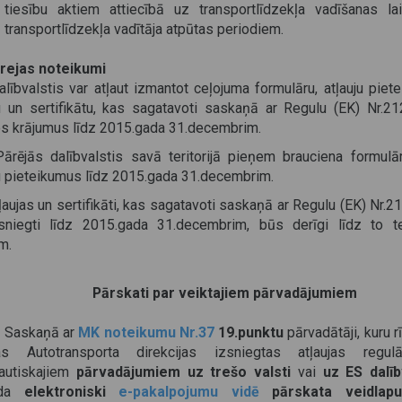
tiesību aktiem attiecībā uz transportlīdzekļa vadīšanas la
transportlīdzekļa vadītāja atpūtas periodiem.
rejas noteikumi
ībvalstis var atļaut izmantot ceļojuma formulāru, atļauju piet
ju un sertifikātu, kas sagatavoti saskaņā ar Regulu (EK) Nr.21
s krājumus līdz 2015.gada 31.decembrim.
rējās dalībvalstis savā teritorijā pieņem brauciena formulā
ju pieteikumus līdz 2015.gada 31.decembrim.
aujas un sertifikāti, kas sagatavoti saskaņā ar Regulu (EK) Nr.
sniegti līdz 2015.gada 31.decembrim, būs derīgi līdz to t
m.
Pārskati par veiktajiem pārvadājumiem
Saskaņā ar
MK noteikumu Nr.37
19.punktu
pārvadātāji, kuru rī
as Autotransporta direkcijas izsniegtas atļaujas regulā
tautiskajiem
pārvadājumiem uz trešo valsti
vai
uz ES dalīb
ilda
elektroniski
e-pakalpojumu vidē
pārskata veidlapu