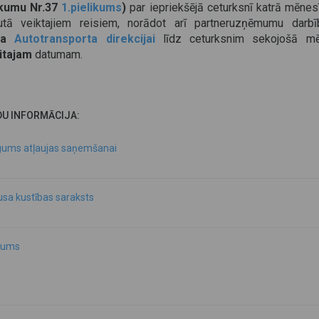
ikumu Nr.37
1.pielikums
)
par iepriekšējā ceturksnī katrā mēnes
utā veiktajiem reisiem, norādot arī partneruzņēmumu darbī
ta
Autotransporta direkcijai
līdz ceturksnim sekojošā m
itajam
datumam.
DU INFORMĀCIJA:
gums atļaujas saņemšanai
sa kustības saraksts
kums