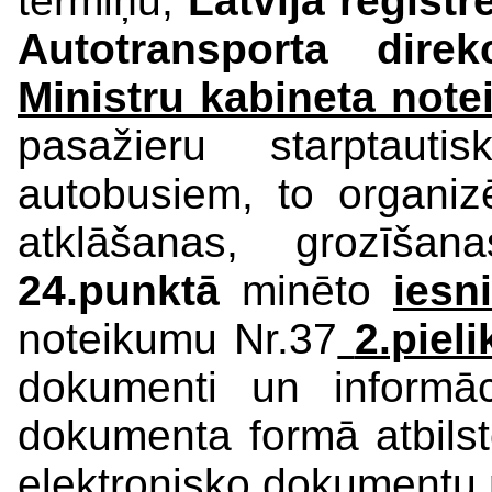
termiņu,
Latvijā reģist
Autotransporta direkc
Ministru kabineta not
pasažieru starptauti
autobusiem, to organiz
atklāšanas, grozīša
24.punktā
minēto
iesn
noteikumu Nr.37
2.piel
dokumenti un informāc
dokumenta formā atbilst
elektronisko dokumentu