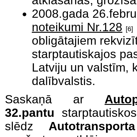
atklāšanas, grozīša
2008.gada 26.febru
noteikumi Nr.128
[6]
obligātajiem rekvizī
starptautiskajos p
Latviju un valstīm,
dalībvalstis.
Saskaņā ar
Auto
32.pantu
starptautiskos
slēdz
Autotransporta