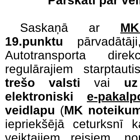
Pārskati par ve
Saskaņā ar
MK
19.punktu
pārvadātāji
Autotransporta direk
regulārajiem starptaut
trešo valsti
vai
uz
elektroniski
e-pakal
veidlapu
(
MK noteiku
iepriekšējā ceturksnī 
veiktajiem reisiem, n