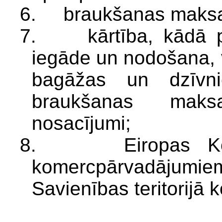
6. braukšanas maks
7. kārtība, kādā pa
iegāde un nodošana, 
bagāžas un dzīvni
braukšanas maksa
nosacījumi;
8. Eiropas Kopie
komercpārvadājum
Savienības teritorijā k