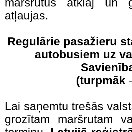
maršrutus atklāj un g
atļaujas.
Regulārie pasažieru st
autobusiem uz va
Savienība
(turpmāk
Lai saņemtu trešās valst
grozītam maršrutam va