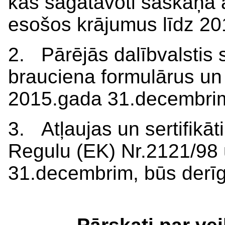
kas sagatavoti saskaņā 
esošos krājumus līdz 2
2. Pārējās dalībvalstis 
brauciena formulārus un 
2015.gada 31.decembri
3. Atļaujas un sertifikāt
Regulu (EK) Nr.2121/98 u
31.decembrim, būs derīgi