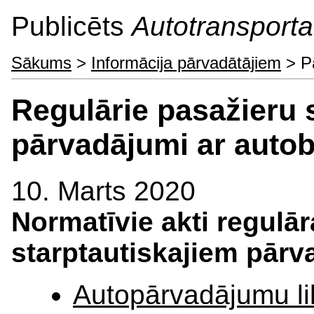
Publicēts
Autotransporta 
Sākums
>
Informācija pārvadātājiem
> Pa
Regulārie pasažieru s
pārvadājumi ar auto
10. Marts 2020
Normatīvie akti regulā
starptautiskajiem pār
Autopārvadājumu l