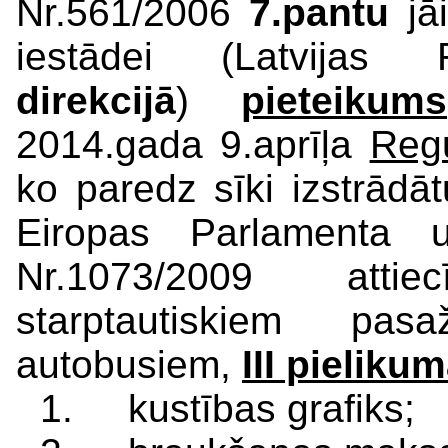
Nr.561/2006
7.pantu
jāi
iestādei (Latvijas
direkcijā
)
pieteikums
2014.gada 9.aprīļa
Regu
ko paredz sīki izstrādā
Eiropas Parlamenta
Nr.1073/2009 att
starptautiskiem pas
autobusiem,
III pieliku
1. kustības grafiks;