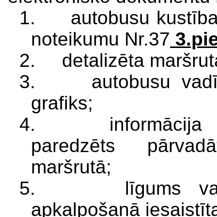
1. autobusu kustība
noteikumu Nr.37
3.pi
2. detalizēta maršrut
3. autobusu vadītā
grafiks;
4. informācija pa
paredzēts pārvadā
maršrutā;
5. līgums vai v
apkalpošanā iesaistīt