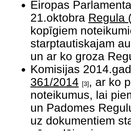
Eiropas Parlament
21.oktobra
Regula 
kopīgiem noteikumie
starptautiskajam a
un ar ko groza Reg
Komisijas 2014.gad
361/2014
, ar ko 
[3]
noteikumus, lai pi
un Padomes Regulu 
uz dokumentiem sta