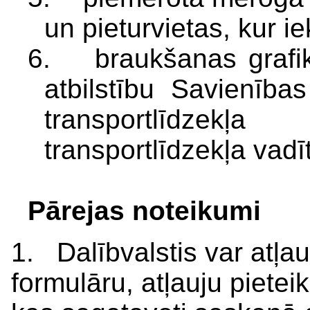
un pieturvietas, kur ie
6. braukšanas grafiks,
atbilstību Savienība
transportlīdzek
transportlīdzekļa vadī
Pārejas noteikumi
1. Dalībvalstis var atļa
formulāru, atļauju pieteik