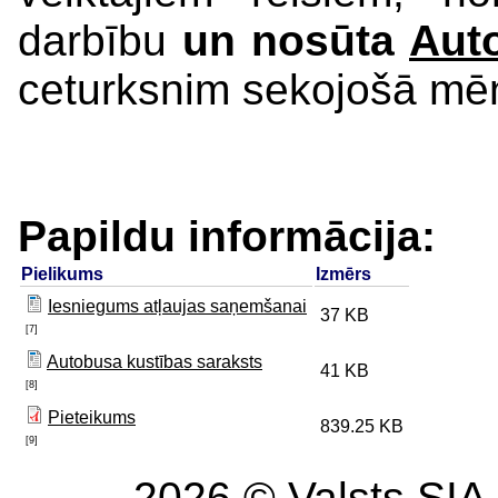
darbību
un
nosūta
Auto
ceturksnim sekojošā m
Papildu informācija:
Pielikums
Izmērs
Iesniegums atļaujas saņemšanai
37 KB
[7]
Autobusa kustības saraksts
41 KB
[8]
Pieteikums
839.25 KB
[9]
2026 © Valsts SIA 