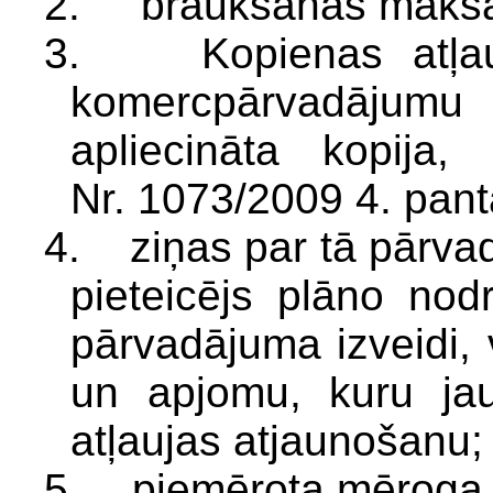
2. braukšanas maks
3. Kopienas atļauja
komercpārvadājum
apliecināta kopija
Nr. 1073/2009 4. pant
4. ziņas par tā pārva
pieteicējs plāno nod
pārvadājuma izveidi,
un apjomu, kuru jau
atļaujas atjaunošanu;
5. piemērota mēroga k