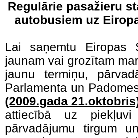
Regulārie pasažieru st
autobusiem uz Eiropa
Lai saņemtu Eiropas S
jaunam vai grozītam marš
jaunu termiņu, pārva
Parlamenta un Padome
(2009.gada 21.oktobris
attiecībā uz piekļuvi
pārvadājumu tirgum u