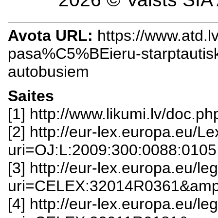
Avota URL:
https://www.atd.l
pasa%C5%BEieru-starptauti
autobusiem
Saites
[1] http://www.likumi.lv/doc.
[2] http://eur-lex.europa.eu/L
uri=OJ:L:2009:300:0088:010
[3] http://eur-lex.europa.eu/l
uri=CELEX:32014R0361&amp
[4] http://eur-lex.europa.eu/l