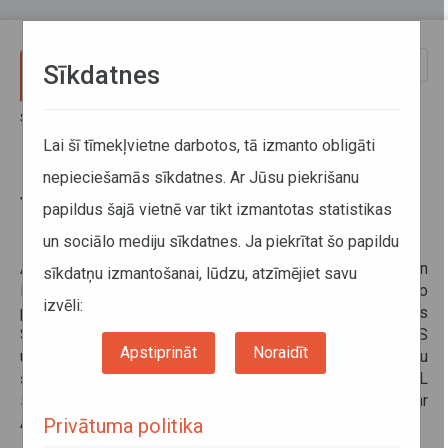
Pārlekt uz galveno saturu
Toggle
Sīkdatnes
naviga
Sākums
Pakalpojumi
Tiešsaistes datu apmaiņas pieslēguma risinājumi
Lai šī tīmekļvietne darbotos, tā izmanto obligāti
nepieciešamās sīkdatnes. Ar Jūsu piekrišanu
Tiešsaistes datu apmaiņas
papildus šajā vietnē var tikt izmantotas statistikas
pieslēguma risinājumi
un sociālo mediju sīkdatnes. Ja piekrītat šo papildu
API (Tīmekļa pakalpnes) informācijas meklēšanai un
sīkdatņu izmantošanai, lūdzu, atzīmējiet savu
izgūšanai no Taksometru vadītāju* un Licencēto
izvēli:
pārvadātāju reģistra. Ziņojumu apmaiņā tiek izmantots
SOAP protokols. Ziņojumu transports tiek veikts ar HTTPS
Apstiprināt
Noraidīt
un TLS/SSL protokoliem, kas nodrošina sūtāmo datu
šifrēšanu. Tīmekļa pakalpņu saskarnēm ir pieejama WSDL
specifikācija. Lai lietotu API, ir jānoslēdz līgums ar
Autotransporta direkciju.
Privātuma politika