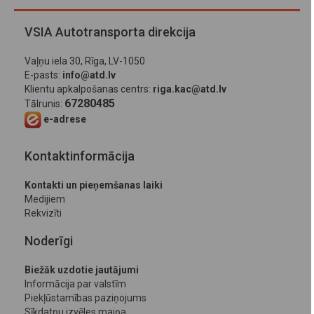
VSIA Autotransporta direkcija
Vaļņu iela 30, Rīga, LV-1050
E-pasts:
info@atd.lv
Klientu apkalpošanas centrs:
riga.kac@atd.lv
67280485
Tālrunis:
e-adrese
Kontaktinformācija
Kontakti un pieņemšanas laiki
Medijiem
Rekvizīti
Noderīgi
Biežāk uzdotie jautājumi
Informācija par valstīm
Piekļūstamības paziņojums
Sīkdatņu izvēles maiņa