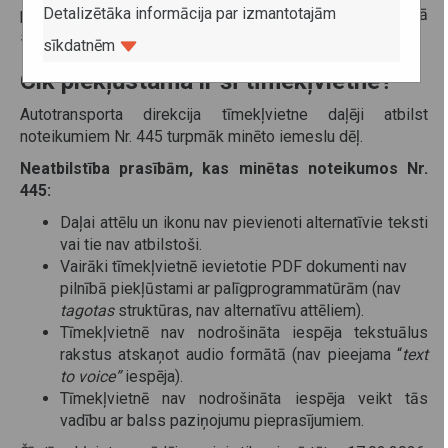
Detalizētāka informācija par izmantotajām
prasību ievērošanas ietekmes izvērtēšanai un nesamērīgā
sloga pamatošanai”.
sīkdatnēm
Cik piekļūstama ir šī tīmekļvietne?
Autotransporta direkcija tīmekļvietne daļēji atbilst
noteikumiem Nr. 445 turpmāk minēto iemeslu dēļ.
Neatbilstība prasībām, kas minētas noteikumos Nr.
445:
Daļai attēlu un ikonu nav pievienoti alternatīvie teksti
vai tie nav atbilstoši.
Vairāki tīmekļvietnē ievietotie PDF dokumenti nav
pilnībā piekļūstami ar palīgprogrammatūrām
(nav
tagotas
struktūras, nav alternatīvu attēliem).
Tīmekļvietnē
nav nodrošināta iespēja tekstuālus
rakstus atskaņot audio formātā (nav pieejama “
text
to voice”
iespēja).
Tīmekļvietnē
nav nodrošināta iespēja veikt tās
vadību ar balss paziņojumu pieprasījumiem.