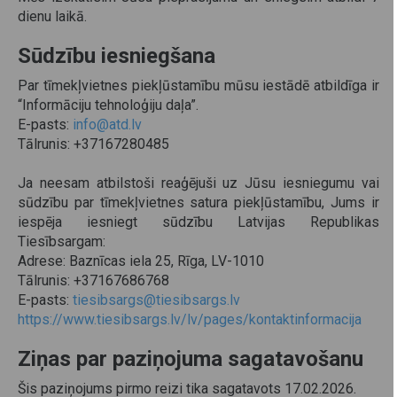
dienu laikā.
Sūdzību iesniegšana
Par tīmekļvietnes piekļūstamību mūsu iestādē atbildīga ir
“Informāciju tehnoloģiju daļa”.
E-pasts:
info@atd.lv
Tālrunis: +37167280485
Ja neesam atbilstoši reaģējuši uz Jūsu iesniegumu vai
sūdzību par tīmekļvietnes satura piekļūstamību, Jums ir
iespēja iesniegt sūdzību Latvijas Republikas
Tiesībsargam:
Adrese: Baznīcas iela 25, Rīga, LV-1010
Tālrunis: +37167686768
E-pasts:
tiesibsargs@tiesibsargs.lv
https://www.tiesibsargs.lv/lv/pages/kontaktinformacija
Ziņas par paziņojuma sagatavošanu
Šis paziņojums pirmo reizi tika sagatavots 17.02.2026.