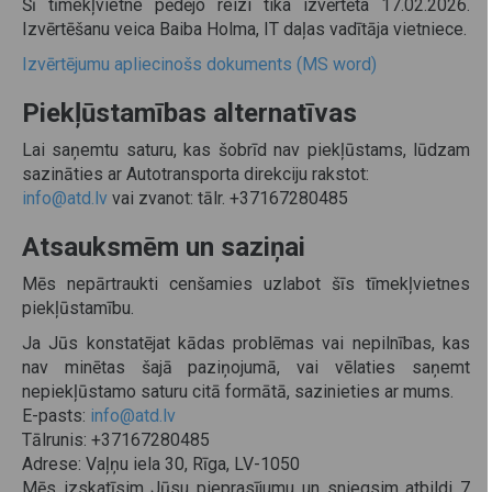
Šī tīmekļvietne pēdējo reizi tika izvērtēta 17.02.2026.
Izvērtēšanu veica Baiba Holma, IT daļas vadītāja vietniece.
Izvērtējumu apliecinošs dokuments (MS word)
Piekļūstamības alternatīvas
Lai saņemtu saturu, kas šobrīd nav piekļūstams, lūdzam
sazināties ar Autotransporta direkciju rakstot:
info@atd.lv
vai zvanot: tālr. +37167280485
Atsauksmēm un saziņai
Mēs nepārtraukti cenšamies uzlabot šīs tīmekļvietnes
piekļūstamību.
Ja Jūs konstatējat kādas problēmas vai nepilnības, kas
nav minētas šajā paziņojumā, vai vēlaties saņemt
nepiekļūstamo saturu citā formātā, sazinieties ar mums.
E-pasts:
info@atd.lv
Tālrunis: +37167280485
Adrese: Vaļņu iela 30, Rīga, LV-1050
Mēs izskatīsim Jūsu pieprasījumu un sniegsim atbildi 7