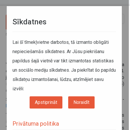
Pārlekt uz galveno saturu
Toggle
Sīkdatnes
naviga
Sākums
Par mums
Direkcija
Piekļūstamības paziņojums
Lai šī tīmekļvietne darbotos, tā izmanto obligāti
nepieciešamās sīkdatnes. Ar Jūsu piekrišanu
Piekļūstamības paziņojums
papildus šajā vietnē var tikt izmantotas statistikas
VSIA “Autotransporta direkcija” (turpmāk – Autotransporta
un sociālo mediju sīkdatnes. Ja piekrītat šo papildu
direkcija) saskaņā ar Ministru kabineta 2020. gada 14.
jūlija noteikumiem Nr. 445 "Kārtība, kādā iestādes ievieto
sīkdatņu izmantošanai, lūdzu, atzīmējiet savu
informāciju internetā" (turpmāk – noteikumi Nr. 445)
izvēli:
apņemas savu tīmekļvietni veidot piekļūstamu.
Šis piekļūstamības paziņojums attiecas uz tīmekļvietni -
Apstiprināt
Noraidīt
https://www.atd.lv
Tīmekļvietnei veikts Vienkāršotais piekļūstamības
izvērtējums. Izmantotā metode - VARAM sagatavotās
Privātuma politika
“Vadlīnijas iestāžu tīmekļvietnēm noteikto piekļūstamības