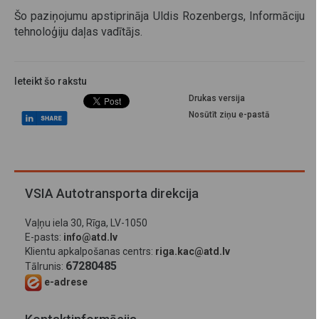
Šo paziņojumu apstiprināja Uldis Rozenbergs, Informāciju
tehnoloģiju daļas vadītājs.
Ieteikt šo rakstu
Drukas versija
Nosūtīt ziņu e-pastā
VSIA Autotransporta direkcija
Vaļņu iela 30, Rīga, LV-1050
E-pasts:
info@atd.lv
Klientu apkalpošanas centrs:
riga.kac@atd.lv
67280485
Tālrunis:
e-adrese