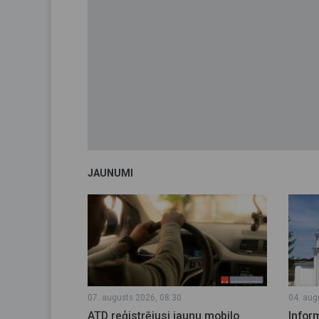
JAUNUMI
07. augusts 2026, 08:30
04. aug
ATD reģistrējusi jaunu mobilo
Infor