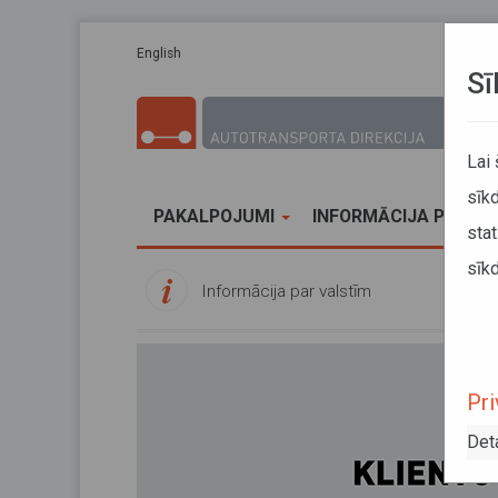
Pārlekt uz galveno saturu
English
Sī
Lai
sīkd
PAKALPOJUMI
INFORMĀCIJA PĀRVA
stat
sīkd
Informācija par valstīm
Pri
Det