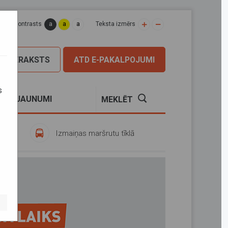
a
a
a
apas kontrasts
Teksta izmērs
PIERAKSTS
ATD E-PAKALPOJUMI
s
S
JAUNUMI
MEKLĒT
Izmaiņas maršrutu tīklā