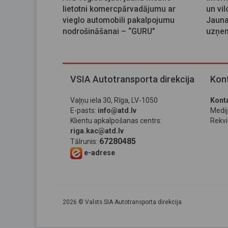
lietotni komercpārvadājumu ar
un vi
vieglo automobili pakalpojumu
Jauna
nodrošināšanai – “GURU”
uzņem
VSIA Autotransporta direkcija
Kont
Vaļņu iela 30, Rīga, LV-1050
Konta
E-pasts:
info@atd.lv
Medi
Klientu apkalpošanas centrs:
Rekviz
riga.kac@atd.lv
67280485
Tālrunis:
e-adrese
2026 © Valsts SIA Autotransporta direkcija