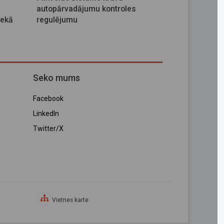
autopārvadājumu kontroles
nekā
regulējumu
Seko mums
Facebook
LinkedIn
Twitter/X
Vietnes karte