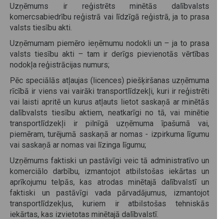
Uzņēmums ir reģistrēts minētās dalībvalsts
komercsabiedrību reģistrā vai līdzīgā reģistrā, ja to prasa
valsts tiesību akti.
Uzņēmumam piemēro ieņēmumu nodokli un – ja to prasa
valsts tiesību akti – tam ir derīgs pievienotās vērtības
nodokļa reģistrācijas numurs;
Pēc speciālās atļaujas (licences) piešķiršanas uzņēmuma
rīcībā ir viens vai vairāki transportlīdzekļi, kuri ir reģistrēti
vai laisti apritē un kurus atļauts lietot saskaņā ar minētās
dalībvalsts tiesību aktiem, neatkarīgi no tā, vai minētie
transportlīdzekļi ir pilnīgā uzņēmuma īpašumā vai,
piemēram, turējumā saskaņā ar nomas - izpirkuma līgumu
vai saskaņā ar nomas vai līzinga līgumu;
Uzņēmums faktiski un pastāvīgi veic tā administratīvo un
komerciālo darbību, izmantojot atbilstošas iekārtas un
aprīkojumu telpās, kas atrodas minētajā dalībvalstī un
faktiski un pastāvīgi vada pārvadājumus, izmantojot
transportlīdzekļus, kuriem ir atbilstošas tehniskās
iekārtas, kas izvietotas minētajā dalībvalstī.