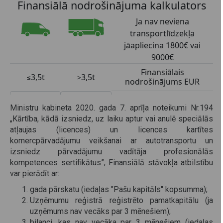
Ministru kabineta 2020. gada 7. aprīļa noteikumi Nr.194
„Kārtība, kādā izsniedz, uz laiku aptur vai anulē speciālās
atļaujas (licences) un licences kartītes
komercpārvadājumu veikšanai ar autotransportu un
izsniedz pārvadājumu vadītāja profesionālās
kompetences sertifikātus”, Finansiālā stāvokļa atbilstību
var pierādīt ar:
gada pārskatu (iedaļas "Pašu kapitāls" kopsumma);
Uzņēmumu reģistrā reģistrēto pamatkapitālu (ja
uzņēmums nav vecāks par 3 mēnešiem);
bilanci, kas nav vecāka par 3 mēnešiem (iedaļas