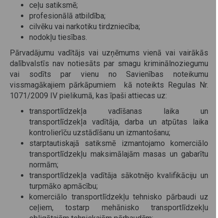
ceļu satiksmē;
profesionālā atbildība;
cilvēku vai narkotiku tirdzniecība;
nodokļu tiesības.
Pārvadājumu vadītājs vai uzņēmums vienā vai vairākās
dalībvalstīs nav notiesāts par smagu kriminālnoziegumu
vai sodīts par vienu no Savienības noteikumu
vissmagākajiem pārkāpumiem kā noteikts Regulas Nr.
1071/2009 IV pielikumā, kas īpaši attiecas uz:
transportlīdzekļa vadīšanas laika un
transportlīdzekļa vadītāja, darba un atpūtas laika
kontrolierīču uzstādīšanu un izmantošanu;
starptautiskajā satiksmē izmantojamo komerciālo
transportlīdzekļu maksimālajām masas un gabarītu
normām;
transportlīdzekļa vadītāja sākotnējo kvalifikāciju un
turpmāko apmācību;
komerciālo transportlīdzekļu tehnisko pārbaudi uz
ceļiem, tostarp mehānisko transportlīdzekļu