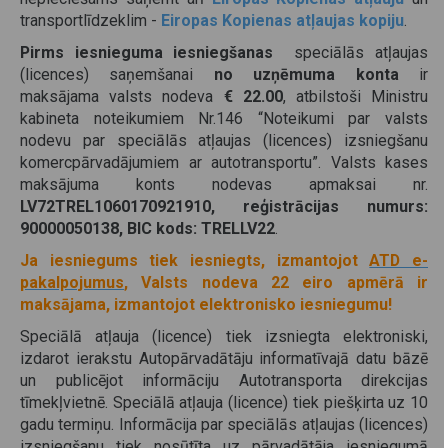
transportlīdzeklim -
Eiropas Kopienas atļaujas kopiju
.
Pirms iesnieguma iesniegšanas
speciālās atļaujas
(licences) saņemšanai
no uzņēmuma konta
ir
maksājama valsts nodeva
€ 22.00
, atbilstoši Ministru
kabineta noteikumiem Nr.146 “Noteikumi par valsts
nodevu par speciālās atļaujas (licences) izsniegšanu
komercpārvadājumiem ar autotransportu”. Valsts kases
maksājuma konts nodevas apmaksai nr.
LV72TREL1060170921910, reģistrācijas numurs:
90000050138, BIC kods: TRELLV22
.
Ja iesniegums tiek iesniegts, izmantojot
ATD e-
pakalpojumus
,
Valsts nodeva 22 eiro apmērā ir
maksājama, izmantojot elektronisko iesniegumu!
Speciālā atļauja (licence) tiek izsniegta elektroniski,
izdarot ierakstu Autopārvadātāju informatīvajā datu bāzē
un publicējot informāciju Autotransporta direkcijas
tīmekļvietnē. Speciālā atļauja (licence) tiek piešķirta uz 10
gadu termiņu. Informācija par speciālās atļaujas (licences)
izsniegšanu tiek nosūtīta uz pārvadātāja iesniegumā