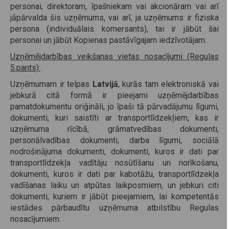
personai, direktoram, īpašniekam vai akcionāram vai arī
jāpārvalda šis uzņēmums, vai arī, ja uzņēmums ir fiziska
persona (individuālais komersants), tai ir jābūt šai
personai un jābūt Kopienas pastāvīgajam iedzīvotājam.
Uzņēmējdarbības veikšanas vietas nosacījumi (Regulas
5.pants):
Uzņēmumam ir telpas
Latvijā
, kurās tam elektroniskā vai
jebkurā citā formā ir pieejami uzņēmējdarbības
pamatdokumentu oriģināli, jo īpaši tā pārvadājumu līgumi,
dokumenti, kuri saistīti ar transportlīdzekļiem, kas ir
uzņēmuma rīcībā, grāmatvedības dokumenti,
personālvadības dokumenti, darba līgumi, sociālā
nodrošinājuma dokumenti, dokumenti, kuros ir dati par
transportlīdzekļa vadītāju nosūtīšanu un norīkošanu,
dokumenti, kuros ir dati par kabotāžu, transportlīdzekļa
vadīšanas laiku un atpūtas laikposmiem, un jebkuri citi
dokumenti, kuriem ir jābūt pieejamiem, lai kompetentās
iestādes pārbaudītu uzņēmuma atbilstību Regulas
nosacījumiem.