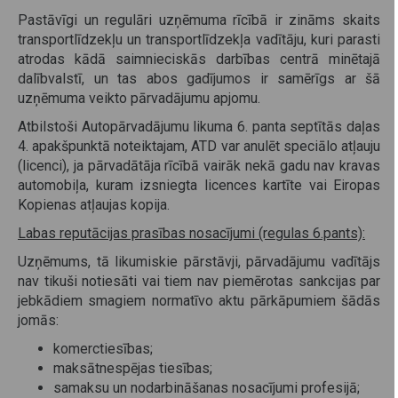
Pastāvīgi un regulāri uzņēmuma rīcībā ir zināms skaits
transportlīdzekļu un transportlīdzekļa vadītāju, kuri parasti
atrodas kādā saimnieciskās darbības centrā minētajā
dalībvalstī, un tas abos gadījumos ir samērīgs ar šā
uzņēmuma veikto pārvadājumu apjomu.
Atbilstoši Autopārvadājumu likuma 6. panta septītās daļas
4. apakšpunktā noteiktajam, ATD var anulēt speciālo atļauju
(licenci), ja pārvadātāja rīcībā vairāk nekā gadu nav kravas
automobiļa, kuram izsniegta licences kartīte vai Eiropas
Kopienas atļaujas kopija.
Labas reputācijas prasības nosacījumi (regulas 6.pants):
Uzņēmums, tā likumiskie pārstāvji, pārvadājumu vadītājs
nav tikuši notiesāti vai tiem nav piemērotas sankcijas par
jebkādiem smagiem normatīvo aktu pārkāpumiem šādās
jomās:
komerctiesības;
maksātnespējas tiesības;
samaksu un nodarbināšanas nosacījumi profesijā;