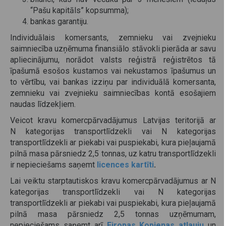
“Pašu kapitāls” kopsumma);
bankas garantiju.
Individuālais komersants, zemnieku vai zvejnieku
saimniecība uzņēmuma finansiālo stāvokli pierāda ar savu
apliecinājumu, norādot valsts reģistrā reģistrētos tā
īpašumā esošos kustamos vai nekustamos īpašumus un
to vērtību, vai bankas izziņu par individuālā komersanta,
zemnieku vai zvejnieku saimniecības kontā esošajiem
naudas līdzekļiem.
Veicot kravu komercpārvadājumus Latvijas teritorijā ar
N kategorijas transportlīdzekli vai N kategorijas
transportlīdzekli ar piekabi vai puspiekabi, kura pieļaujamā
pilnā masa pārsniedz 2,5 tonnas, uz katru transportlīdzekli
ir nepieciešams saņemt
licences kartīti
.
Lai veiktu starptautiskos kravu komercpārvadājumus ar N
kategorijas transportlīdzekli vai N kategorijas
transportlīdzekli ar piekabi vai puspiekabi, kura pieļaujamā
pilnā masa pārsniedz 2,5 tonnas uzņēmumam,
nepieciešams saņemt arī
Eiropas Kopienas atļauju
un