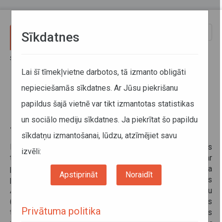
Pārlekt uz galveno saturu
Toggle
Sīkdatnes
naviga
Sākums
Pakalpojumi
Kravu pārvadājumi
Licence kravu komercpārvadājumiem ar kravas transportlīdzekli
Lai šī tīmekļvietne darbotos, tā izmanto obligāti
nepieciešamās sīkdatnes. Ar Jūsu piekrišanu
Licence kravu
papildus šajā vietnē var tikt izmantotas statistikas
komercpārvadājumiem ar kravas
un sociālo mediju sīkdatnes. Ja piekrītat šo papildu
transportlīdzekli
sīkdatņu izmantošanai, lūdzu, atzīmējiet savu
Kravu komercpārvadājumu ar N kategorijas
izvēli:
transportlīdzekli vai N kategorijas transportlīdzekli ar
piekabi vai puspiekabi, kura pieļaujamā pilnā masa
Apstiprināt
Noraidīt
pārsniedz 2,5 tonnas, drīkst veikt, ja uzņēmums
Autotransporta direkcijā ir saņēmis speciālo atļauju
(licenci) kravas komercpārvadājumiem ar kravas
Privātuma politika
transportlīdzekli. Speciālā atļauja (licence) dod tiesības