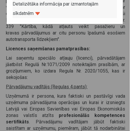
pārvadātājam veikt kravu komercpārvadājumus tikai ar
Detalizētāka informācija par izmantotajām
viņa īpašumā vai turējumā esošiem automobiļiem, vai ar
sīkdatnēm
citu personu īpašumā esošiem automobiļiem atbilstoši
Ministru kabineta 2005. gada 17. maija noteikumiem Nr.
339 "Kārtība, kādā atļauts veikt pasažieru un
kravas pārvadājumus ar citu personu īpašumā esošiem
autotransporta līdzekļiem".
Licences saņemšanas pamatprasības:
Lai saņemtu speciālo atļauju (licenci), pārvadātājam
jāatbilst Regulā Nr.1071/2009 noteiktajām prasībām, ar
grozījumiem, ko izdara Regula Nr. 2020/1055, kas ir
sekojošas:
Pārvadājumu vadītājs (Regulas 4.pants):
Uzņēmumā ir persona, kura faktiski un pastāvīgi vada
uzņēmuma pārvadājuma operācijas un kurai ir izsniegts
Latvijā vai Eiropas Savienības vai Eiropas Ekonomiskās
zonas valstīs atzīts
profesionālās kompetences
sertifikāts
. Pārvadājumu vadītājam jābūt faktiski
saistītam ar uzņēmumu, piemēram, jābūt tā nodarbinātai