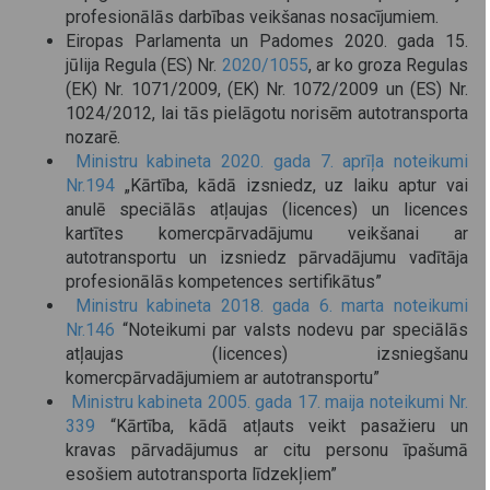
profesionālās darbības veikšanas nosacījumiem.
Eiropas Parlamenta un Padomes 2020. gada 15.
jūlija Regula (ES) Nr.
2020/1055
, ar ko groza Regulas
(EK) Nr. 1071/2009, (EK) Nr. 1072/2009 un (ES) Nr.
1024/2012, lai tās pielāgotu norisēm autotransporta
nozarē.
Ministru kabineta 2020. gada 7. aprīļa noteikumi
Nr.194
„Kārtība, kādā izsniedz, uz laiku aptur vai
anulē speciālās atļaujas (licences) un licences
kartītes komercpārvadājumu veikšanai ar
autotransportu un izsniedz pārvadājumu vadītāja
profesionālās kompetences sertifikātus”
Ministru kabineta 2018. gada 6. marta noteikumi
Nr.146
“Noteikumi par valsts nodevu par speciālās
atļaujas (licences) izsniegšanu
komercpārvadājumiem ar autotransportu”
Ministru kabineta 2005. gada 17. maija noteikumi Nr.
339
“Kārtība, kādā atļauts veikt pasažieru un
kravas pārvadājumus ar citu personu īpašumā
esošiem autotransporta līdzekļiem”