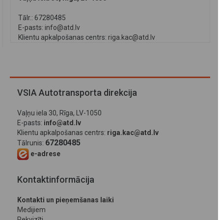
Tālr.: 67280485
E-pasts:
info@atd.lv
Klientu apkalpošanas centrs:
riga.kac@atd.lv
VSIA Autotransporta direkcija
Vaļņu iela 30, Rīga, LV-1050
E-pasts:
info@atd.lv
Klientu apkalpošanas centrs:
riga.kac@atd.lv
67280485
Tālrunis:
e-adrese
Kontaktinformācija
Kontakti un pieņemšanas laiki
Medijiem
Rekvizīti