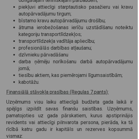
obligātajām tehniskajām pārbaudēm;
piekļuvi attiecīgi starptautisko pasažieru vai kravu
autopārvadājumu tirgum;
bīstamo kravu autopārvadājumu drošību;
ātruma ierobežošanas ierīču uzstādīšanu noteiktu
kategoriju transportlīdzekļos;
transportlīdzekļa vadītāja apliecību;
profesionālās darbības atļaušanu;
dzīvnieku pārvadāšanu
darba ņēmēju norīkošanu darbā autopārvadājumu
jomā;
tiesību aktiem, kas piemērojami līgumsaistībām;
kabotāžu.
Finansiālā stāvokļa prasības (Regulas 7.pants):
Uzņēmums visu laiku attiecīgā budžeta gada laikā ir
spējīgs izpildīt savas finanšu saistības. Uzņēmums,
pamatojoties uz gada pārskatiem, kurus apstiprinājis
revidents vai attiecīgi pilnvarota persona, pierāda, ka tā
rīcībā katru gadu ir kapitāls un rezerves kopsummā
vismaz: