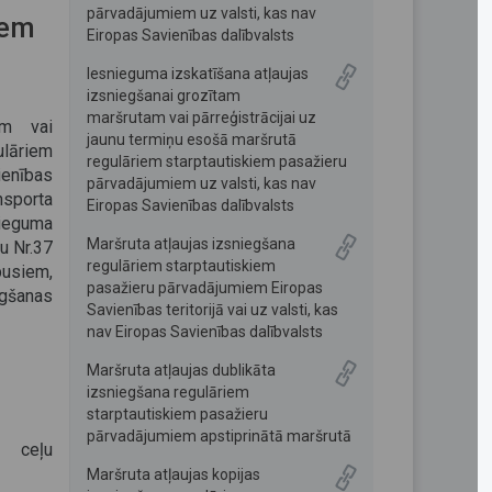
pārvadājumiem uz valsti, kas nav
iem
Eiropas Savienības dalībvalsts
Iesnieguma izskatīšana atļaujas
izsniegšanai grozītam
maršrutam vai pārreģistrācijai uz
am vai
jaunu termiņu esošā maršrutā
ulāriem
regulāriem starptautiskiem pasažieru
ienības
pārvadājumiem uz valsti, kas nav
nsporta
Eiropas Savienības dalībvalsts
nieguma
Maršruta atļaujas izsniegšana
u Nr.37
regulāriem starptautiskiem
busiem,
pasažieru pārvadājumiem Eiropas
ēgšanas
Savienības teritorijā vai uz valsti, kas
nav Eiropas Savienības dalībvalsts
Maršruta atļaujas dublikāta
izsniegšana regulāriem
starptautiskiem pasažieru
pārvadājumiem apstiprinātā maršrutā
a ceļu
Maršruta atļaujas kopijas