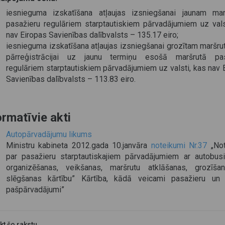
iesnieguma izskatīšana atļaujas izsniegšanai jaunam ma
pasažieru regulāriem starptautiskiem pārvadājumiem uz vals
nav Eiropas Savienības dalībvalsts – 135.17 eiro;
iesnieguma izskatīšana atļaujas izsniegšanai grozītam maršru
pārreģistrācijai uz jaunu termiņu esošā maršrutā pas
regulāriem starptautiskiem pārvadājumiem uz valsti, kas nav 
Savienības dalībvalsts – 113.83 eiro.
rmatīvie akti
Autopārvadājumu likums
Ministru kabineta 2012.gada 10.janvāra
noteikumi Nr.37
„Not
par pasažieru starptautiskajiem pārvadājumiem ar autobus
organizēšanas, veikšanas, maršrutu atklāšanas, grozīša
slēgšanas kārtību” Kārtība, kādā veicami pasažieru un 
pašpārvadājumi”
ikt šo rakstu