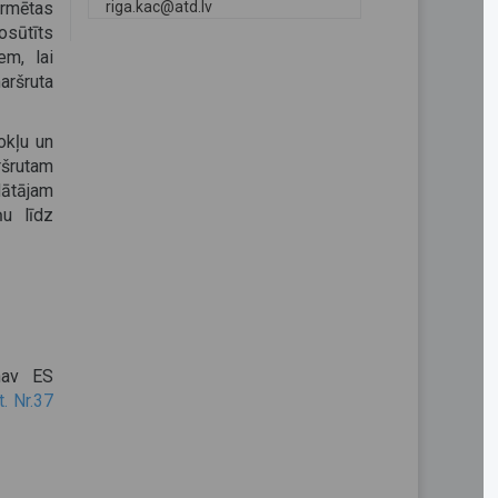
ormētas
riga.kac@atd.lv
osūtīts
em, lai
aršruta
okļu un
ršrutam
ātājam
ņu līdz
nav ES
. Nr.37