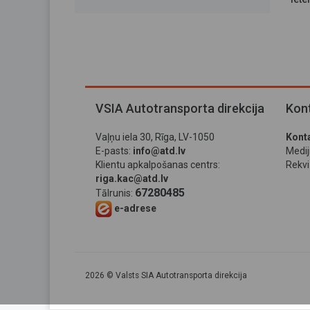
VSIA Autotransporta direkcija
Kont
Vaļņu iela 30, Rīga, LV-1050
Konta
E-pasts:
info@atd.lv
Medi
Klientu apkalpošanas centrs:
Rekviz
riga.kac@atd.lv
67280485
Tālrunis:
e-adrese
2026 © Valsts SIA Autotransporta direkcija