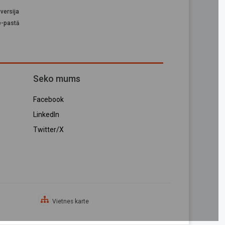
versija
e-pastā
Seko mums
Facebook
LinkedIn
Twitter/X
Vietnes karte