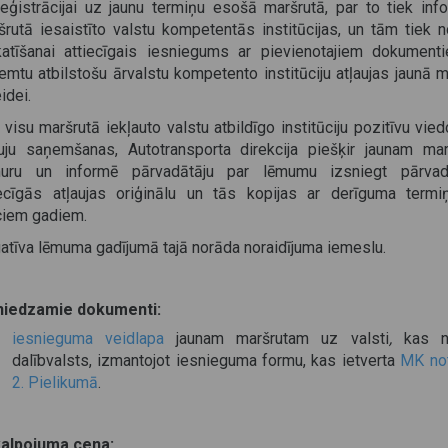
reģistrācijai uz jaunu termiņu esošā maršrutā, par to tiek inf
šrutā iesaistīto valstu kompetentās institūcijas, un tām tiek n
katīšanai attiecīgais iesniegums ar pievienotajiem dokumenti
emtu atbilstošu ārvalstu kompetento institūciju atļaujas jaunā m
idei.
visu maršrutā iekļauto valstu atbildīgo institūciju pozitīvu vied
auju saņemšanas, Autotransporta direkcija piešķir jaunam ma
uru un informē pārvadātāju par lēmumu izsniegt pārvad
iecīgās atļaujas oriģinālu un tās kopijas ar derīguma termi
ciem gadiem.
atīva lēmuma gadījumā tajā norāda noraidījuma iemeslu.
niedzamie dokumenti:
iesnieguma veidlapa
jaunam maršrutam uz valsti
,
kas 
dalībvalsts, izmantojot iesnieguma formu, kas ietverta
MK not
2. Pielikumā
.
alpojuma cena: