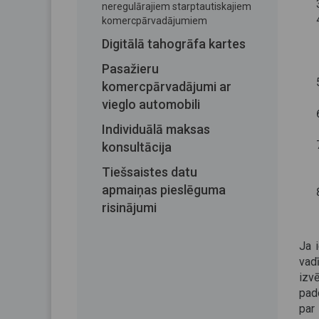
neregulārajiem starptautiskajiem
komercpārvadājumiem
Digitālā tahogrāfa kartes
Pasažieru
komercpārvadājumi ar
vieglo automobili
Individuālā maksas
konsultācija
Tiešsaistes datu
apmaiņas pieslēguma
risinājumi
Ja 
vad
izv
pad
par