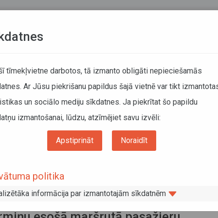
Teksta versija
L
kdatnes
KUSTĪBAS SARAKSTI
 šī tīmekļvietne darbotos, tā izmanto obligāti nepieciešamās
atnes. Ar Jūsu piekrišanu papildus šajā vietnē var tikt izmantota
DĀTĀJIEM
SABIEDRISKAIS TRANSPORTS
PAR MUM
istikas un sociālo mediju sīkdatnes. Ja piekrītat šo papildu
atņu izmantošanai, lūdzu, atzīmējiet savu izvēli:
ums
Pakalpojumi
Pasažieru pārvadājumi ar autobusu
Maršruta atļaujas pa
esnieguma izskatīšana atļaujas izsniegšanai jaunam maršrutam, grozītam maršruta
Apstiprināt
Noraidīt
ieru regulāriem starptautiskiem pārvadājumiem uz valsti, kas nav Eiropas Savienīb
snieguma izskatīšana atļaujas
vātuma politika
sniegšanai jaunam maršrutam, grozīt
alizētāka informācija par izmantotajām sīkdatnēm
ršrutam vai pārreģistrācijai uz jaunu
rmiņu esošā maršrutā pasažieru