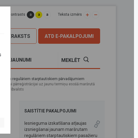
a
a
a
apas kontrasts
Teksta izmērs
PIERAKSTS
ATD E-PAKALPOJUMI
s
S
JAUNUMI
MEKLĒT
sažieru regulāriem starptautiskiem pārvadājumiem
m vai pārreģistrācijai uz jaunu termiņu esošā maršrutā
as dalībvalsts
SAISTĪTIE PAKALPOJUMI
am
Iesnieguma izskatīšana atļaujas
izsniegšanai jaunam maršrutam
regulāriem starptautiskiem pasažieru