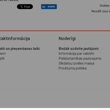
Drukas 
Nosūtīt ziņu 
aktinformācija
Noderīgi
kti un pieņemšanas laiki
Biežāk uzdotie jautājumi
jiem
Informācija par valstīm
īti
Piekļūstamības paziņojums
Sīkdatņu izvēles maiņa
Privātuma politika