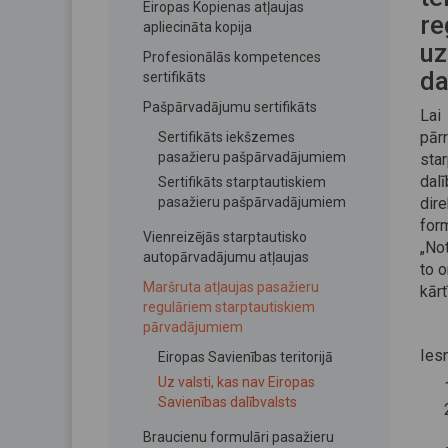
Eiropas Kopienas atļaujas
re
apliecināta kopija
uz
Profesionālās kompetences
da
sertifikāts
Pašpārvadājumu sertifikāts
Lai
pār
Sertifikāts iekšzemes
pasažieru pašpārvadājumiem
sta
dalī
Sertifikāts starptautiskiem
pasažieru pašpārvadājumiem
dir
for
Vienreizējās starptautisko
„No
autopārvadājumu atļaujas
to 
Maršruta atļaujas pasažieru
kārt
regulāriem starptautiskiem
pārvadājumiem
Ies
Eiropas Savienības teritorijā
Uz valsti, kas nav Eiropas
Savienības dalībvalsts
Braucienu formulāri pasažieru