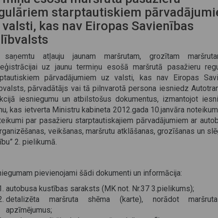
gulāriem starptautiskiem pārvadājum
 valsti, kas nav Eiropas Savienības
lībvalsts
 saņemtu atļauju jaunam maršrutam, grozītam maršrut
reģistrācijai uz jaunu termiņu esošā maršrutā pasažieru reg
rptautiskiem pārvadājumiem uz valsti, kas nav Eiropas Sav
bvalsts
,
pārvadātājs vai tā pilnvarotā persona iesniedz Autotra
ekcijā iesniegumu un atbilstošus dokumentus, izmantojot ies
mu, kas ietverta Ministru kabineta 2012.gada 10.janvāra noteikum
teikumi par pasažieru starptautiskajiem pārvadājumiem ar auto
organizēšanas, veikšanas, maršrutu atklāšanas, grozīšanas un sl
ību” 2. pielikumā.
niegumam pievienojami šādi dokumenti un informācija:
autobusa kustības saraksts (MK not. Nr.37 3.pielikums);
detalizēta maršruta shēma (karte), norādot maršrut
apzīmējumus;