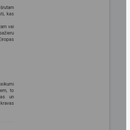
ršrutam
ti, kas
tam vai
ažieru
Eiropas
eikumi
iem, to
nas un
kravas