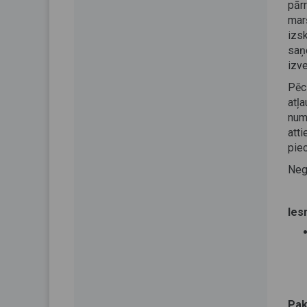
pār
mar
izs
saņ
izve
Pēc 
atļ
num
att
pie
Neg
Ies
Pak