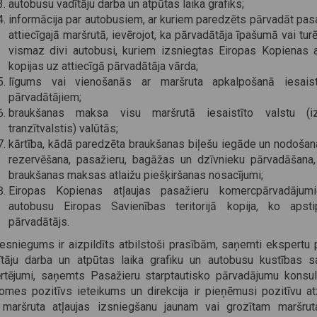
autobusu vadītāju darba un atpūtas laika grafiks;
informācija par autobusiem, ar kuriem paredzēts pārvadāt pas
attiecīgajā maršrutā, ievērojot, ka pārvadātāja īpašumā vai tur
vismaz divi autobusi, kuriem izsniegtas Eiropas Kopienas a
kopijas uz attiecīgā pārvadātāja vārda;
līgums vai vienošanās ar maršruta apkalpošanā iesaistī
pārvadātājiem;
braukšanas maksa visu maršrutā iesaistīto valstu (i
tranzītvalstis) valūtās;
kārtība, kādā paredzēta braukšanas biļešu iegāde un nodošana
rezervēšana, pasažieru, bagāžas un dzīvnieku pārvadāšana,
braukšanas maksas atlaižu piešķiršanas nosacījumi;
Eiropas Kopienas atļaujas pasažieru komercpārvadājum
autobusu Eiropas Savienības teritorijā kopija, ko apstip
pārvadātājs.
iesniegums ir aizpildīts atbilstoši prasībām, saņemti ekspertu p
ītāju darba un atpūtas laika grafiku un autobusu kustības s
ērtējumi, saņemts Pasažieru starptautisko pārvadājumu konsul
omes pozitīvs ieteikums un direkcija ir pieņēmusi pozitīvu a
 maršruta atļaujas izsniegšanu jaunam vai grozītam maršru