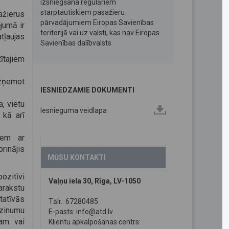
izsniegšana regulāriem
starptautiskiem pasažieru
ažierus
pārvadājumiem Eiropas Savienības
ējumā ir
teritorijā vai uz valsti, kas nav Eiropas
tļaujas
Savienības dalībvalsts
tajiem
zņemot
IESNIEDZAMIE DOKUMENTI
, vietu
Iesnieguma veidlapa
 kā arī
iem ar
rinājis
MŪSU KONTAKTI
ozitīvi
Vaļņu iela 30, Rīga, LV-1050
arakstu
tatīvās
Tālr.: 67280485
tzinumu
E-pasts:
info@atd.lv
tam vai
Klientu apkalpošanas centrs: