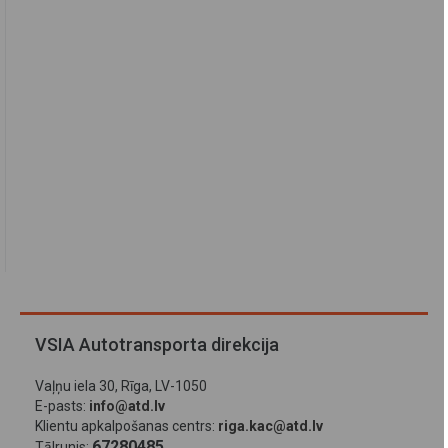
VSIA Autotransporta direkcija
Vaļņu iela 30, Rīga, LV-1050
E-pasts:
info@atd.lv
Klientu apkalpošanas centrs:
riga.kac@atd.lv
67280485
Tālrunis: