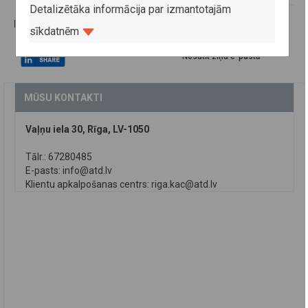
Detalizētāka informācija par izmantotajām
Ieteikt šo rakstu
sīkdatnēm
Drukas versija
Nosūtīt ziņu e-pastā
MŪSU KONTAKTI
Vaļņu iela 30, Rīga, LV-1050
Tālr.: 67280485
E-pasts:
info@atd.lv
Klientu apkalpošanas centrs:
riga.kac@atd.lv