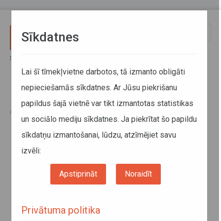
Pārlekt uz galveno saturu
Toggle
Sīkdatnes
naviga
Sākums
Informācija pārvadātājiem
Normatīvie akti
Likumi
Lai šī tīmekļvietne darbotos, tā izmanto obligāti
nepieciešamās sīkdatnes. Ar Jūsu piekrišanu
Likumi
papildus šajā vietnē var tikt izmantotas statistikas
01. jūlijs 2020
un sociālo mediju sīkdatnes. Ja piekrītat šo papildu
Autopārvadājumu likums
sīkdatņu izmantošanai, lūdzu, atzīmējiet savu
Sabiedriskā transporta pakalpojumu likums
izvēli:
Bīstamo kravu aprites likums
Ceļu satiksmes likums
(īpaši V nodaļa)
Apstiprināt
Noraidīt
Autoceļu lietošanas nodevas likums
Administratīvā procesa likums
Privātuma politika