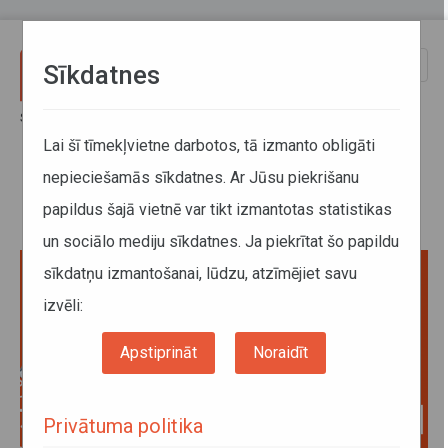
Pārlekt uz galveno saturu
Toggle
Sīkdatnes
naviga
Sākums
Drošības jostu lietošana reģionālajos autobusos
Lai šī tīmekļvietne darbotos, tā izmanto obligāti
nepieciešamās sīkdatnes. Ar Jūsu piekrišanu
Drošības jostu lietošana
papildus šajā vietnē var tikt izmantotas statistikas
reģionālajos autobusos
un sociālo mediju sīkdatnes. Ja piekrītat šo papildu
sīkdatņu izmantošanai, lūdzu, atzīmējiet savu
izvēli:
Apstiprināt
Noraidīt
Privātuma politika