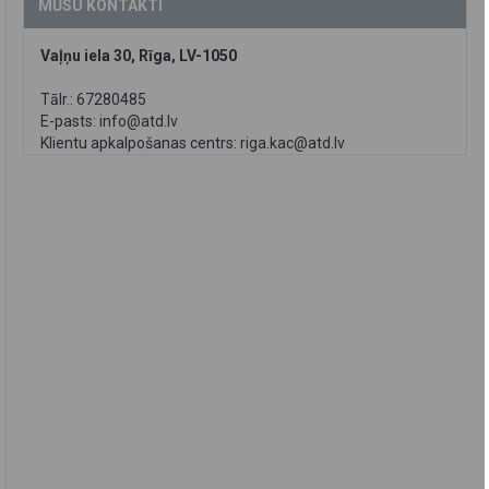
MŪSU KONTAKTI
Vaļņu iela 30, Rīga, LV-1050
Tālr.: 67280485
E-pasts:
info@atd.lv
Klientu apkalpošanas centrs:
riga.kac@atd.lv