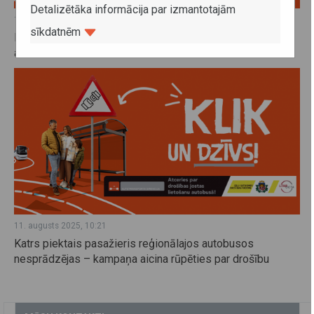
Detalizētāka informācija par izmantotajām
15. augusts 2025, 09:29
sīkdatnēm
Kampaņas "Drošības jostu lietošana reģionālajos
autobusos" materiāli
11. augusts 2025, 10:21
Katrs piektais pasažieris reģionālajos autobusos
nesprādzējas – kampaņa aicina rūpēties par drošību