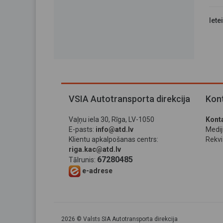
Iete
VSIA Autotransporta direkcija
Kont
Vaļņu iela 30, Rīga, LV-1050
Konta
E-pasts:
info@atd.lv
Medi
Klientu apkalpošanas centrs:
Rekviz
riga.kac@atd.lv
67280485
Tālrunis:
e-adrese
2026 © Valsts SIA Autotransporta direkcija