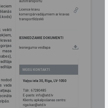
autotransportu
pieciem
Licence kravu
rēšanās
komercpārvadājumiem ar kravas
5.kods)
transportlīdzekli
 veikti
ekļiem,
IESNIEDZAMIE DOKUMENTI
 kravas
gorijas
Iesnieguma veidlapa
nā masa
kabes),
adītāja
adītāja
MŪSU KONTAKTI
o nodod
Vaļņu iela 30, Rīga, LV-1050
js vada
ļauju.
Tālr.: 67280485
E-pasts:
info@atd.lv
iecināta
Klientu apkalpošanas centrs:
elpās.
riga.kac@atd.lv