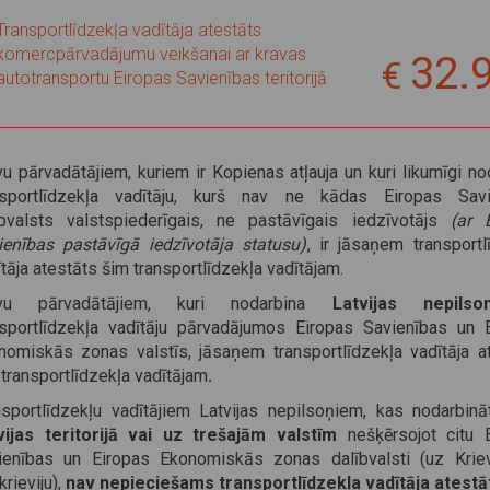
Transportlīdzekļa vadītāja atestāts
komercpārvadājumu veikšanai ar kravas
32.
autotransportu Eiropas Savienības teritorijā
vu pārvadātājiem, kuriem ir Kopienas atļauja un kuri likumīgi no
nsportlīdzekļa vadītāju, kurš nav ne kādas Eiropas Savi
ībvalsts valstspiederīgais, ne pastāvīgais iedzīvotājs
(ar 
ienības pastāvīgā iedzīvotāja statusu)
, ir jāsaņem transportl
tāja atestāts šim transportlīdzekļa vadītājam.
avu pārvadātājiem, kuri nodarbina
Latvijas nepilson
nsportlīdzekļa vadītāju pārvadājumos Eiropas Savienības un 
nomiskās zonas valstīs, jāsaņem transportlīdzekļa vadītāja a
 transportlīdzekļa vadītājam
.
nsportlīdzekļu vadītājiem Latvijas nepilsoņiem, kas nodarbin
vijas teritorijā vai uz trešajām valstīm
nešķērsojot citu 
ienības un Eiropas Ekonomiskās zonas dalībvalsti (uz Kriev
krieviju),
nav nepieciešams transportlīdzekļa vadītāja atestā