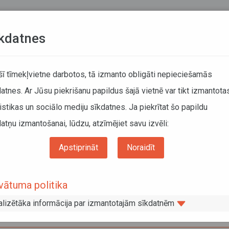
Teksta versija
L
kdatnes
ATCELTIE REISI
KUSTĪBAS SARAKSTI
 šī tīmekļvietne darbotos, tā izmanto obligāti nepieciešamās
atnes. Ar Jūsu piekrišanu papildus šajā vietnē var tikt izmantota
DĀTĀJIEM
SABIEDRISKAIS TRANSPORTS
PAR MUM
istikas un sociālo mediju sīkdatnes. Ja piekrītat šo papildu
atņu izmantošanai, lūdzu, atzīmējiet savu izvēli:
ums
Pakalpojumi
Kravu pārvadājumi
ransportlīdzekļa vadītāja atestāts kravu komercpārvadājumiem ar autotransportu s
Apstiprināt
Noraidīt
ansportlīdzekļa vadītāja atestāts krav
vātuma politika
mercpārvadājumiem ar autotransport
skaņā ar Kopienas atļauju
alizētāka informācija par izmantotajām sīkdatnēm