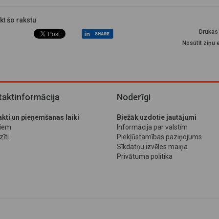
ikt šo rakstu
Drukas 
Nosūtīt ziņu 
aktinformācija
Noderīgi
kti un pieņemšanas laiki
Biežāk uzdotie jautājumi
jiem
Informācija par valstīm
īti
Piekļūstamības paziņojums
Sīkdatņu izvēles maiņa
Privātuma politika