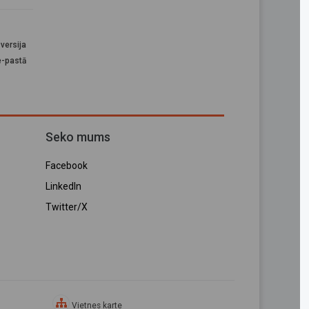
versija
e-pastā
Seko mums
Facebook
LinkedIn
Twitter/X
Vietnes karte