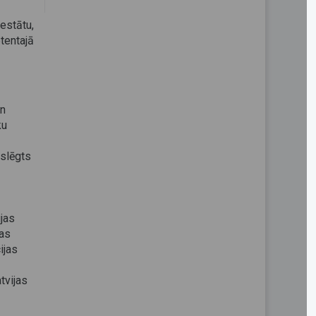
stātu,
tentajā
un
ku
oslēgts
ijas
bas
ijas
tvijas