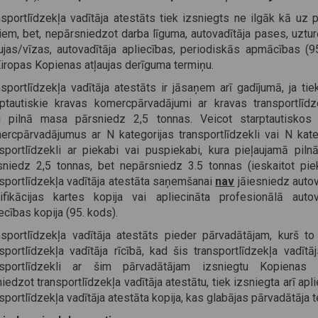
nsportlīdzekļa vadītāja atestāts tiek izsniegts ne ilgāk kā uz 
iem, bet, nepārsniedzot darba līguma, autovadītāja pases, uztu
aujas/vīzas, autovadītāja apliecības, periodiskās apmācības (9
Eiropas Kopienas atļaujas derīguma termiņu.
sportlīdzekļa vadītāja atestāts ir jāsaņem arī gadījumā, ja tiek
rptautiskie kravas komercpārvadājumi ar kravas transportlīdz
u pilnā masa pārsniedz 2,5 tonnas. Veicot starptautiskos
ercpārvadājumus ar N kategorijas transportlīdzekli vai N kate
nsportlīdzekli ar piekabi vai puspiekabi, kura pieļaujamā pil
sniedz 2,5 tonnas, bet nepārsniedz 3.5 tonnas (ieskaitot pie
nsportlīdzekļa vadītāja atestāta saņemšanai
nav
jāiesniedz autov
lifikācijas kartes kopija vai apliecināta profesionālā autov
ecības kopija (95. kods).
nsportlīdzekļa vadītāja atestāts pieder pārvadātājam, kurš t
nsportlīdzekļa vadītāja rīcībā, kad šis transportlīdzekļa vadītā
nsportlīdzekli ar šim pārvadātājam izsniegtu Kopienas at
iedzot transportlīdzekļa vadītāja atestātu, tiek izsniegta arī apl
sportlīdzekļa vadītāja atestāta kopija, kas glabājas pārvadātāja t