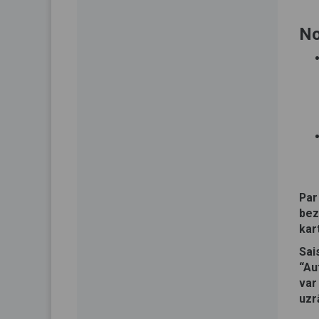
No
Par
bez
kar
Sai
“Au
va
uzr