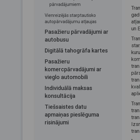
pārvadājumiem
Tra
gad
Vienreizējās starptautisko
atļ
autopārvadājumu atļaujas
un 
Pasažieru pārvadājumi ar
Tran
autobusu
sta
Digitālā tahogrāfa kartes
kur
kom
Pasažieru
tra
komercpārvadājumi ar
pār
vieglo automobili
tra
kva
Individuālā maksas
apli
konsultācija
Tra
Tiešsaistes datu
tra
apmaiņas pieslēguma
tra
risinājumi
Izsn
tran