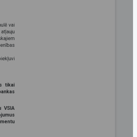
ulē vai
atļauju
kajiem
enības
iekļuvi
 tikai
bankas
u VSIA
pojumus
umentu