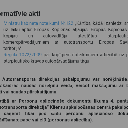
rmatīvie akti
Ministru kabineta noteikumi Nr.122
„Kārtība, kādā izsniedz, an
uz laiku aptur Eiropas Kopienas atļaujas, Eiropas Kopienas 
kopijas un autovadītāja atestātus starptautis
komercpārvadājumiem ar autotransportu Eiropas Savi
teritorijā"
Regula 1072/2009
par kopīgiem noteikumiem attiecībā uz p
starptautisko kravas autopārvadājumu tirgu
 Autotransporta direkcijas pakalpojumu var norēķināties
skaidras naudas norēķinu veidā, veicot maksājumu ar 
ti vai naudas pārskaitījumu.
stībā ar Personu apliecinošo dokumentu likuma 4. pant
totransporta direkcija” Klientu apkalpošanas centrā pakal
r saņemt tikai pēc šādu personu apliecinošo dok
ādīšanas: pase vai eID (personas apliecība).