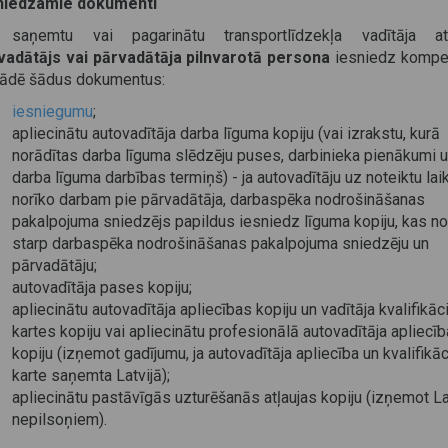
niedzamie dokumenti
 saņemtu vai pagarinātu transportlīdzekļa vadītāja ate
vadātājs vai pārvadātāja pilnvarotā persona
iesniedz kompe
tādē šādus dokumentus:
iesniegumu
;
apliecinātu autovadītāja darba līguma kopiju (vai izrakstu, kurā
norādītas darba līguma slēdzēju puses, darbinieka pienākumi 
darba līguma darbības termiņš) - ja autovadītāju uz noteiktu lai
norīko darbam pie pārvadātāja, darbaspēka nodrošināšanas
pakalpojuma sniedzējs papildus iesniedz līguma kopiju, kas n
starp darbaspēka nodrošināšanas pakalpojuma sniedzēju un
pārvadātāju;
autovadītāja pases kopiju;
apliecinātu autovadītāja apliecības kopiju un vadītāja kvalifikāc
kartes kopiju vai apliecinātu profesionālā autovadītāja apliecī
kopiju (izņemot gadījumu, ja autovadītāja apliecība un kvalifikāc
karte saņemta Latvijā);
apliecinātu pastāvīgās uzturēšanās atļaujas kopiju (izņemot La
nepilsoņiem).