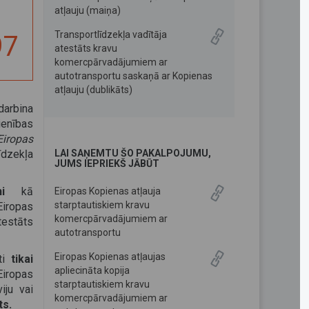
atļauju (maiņa)
Transportlīdzekļa vadītāja
97
atestāts kravu
komercpārvadājumiem ar
autotransportu saskaņā ar Kopienas
atļauju (dublikāts)
darbina
enības
Eiropas
īdzekļa
LAI SAŅEMTU ŠO PAKALPOJUMU,
JUMS IEPRIEKŠ JĀBŪT
i
kā
Eiropas Kopienas atļauja
starptautiskiem kravu
Eiropas
komercpārvadājumiem ar
testāts
autotransportu
Eiropas Kopienas atļaujas
āti
tikai
apliecināta kopija
Eiropas
starptautiskiem kravu
iju vai
komercpārvadājumiem ar
ts.