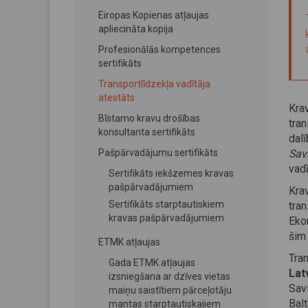
Eiropas Kopienas atļaujas
apliecināta kopija
Profesionālās kompetences
sertifikāts
Transportlīdzekļa vadītāja
atestāts
Kra
Bīstamo kravu drošības
tra
konsultanta sertifikāts
dal
Pašpārvadājumu sertifikāts
Sav
vadī
Sertifikāts iekšzemes kravas
pašpārvadājumiem
Kr
Sertifikāts starptautiskiem
tra
kravas pašpārvadājumiem
Eko
šim
ETMK atļaujas
Tra
Gada ETMK atļaujas
Lat
izsniegšana ar dzīves vietas
Sav
maiņu saistītiem pārceļotāju
Balt
mantas starptautiskajiem