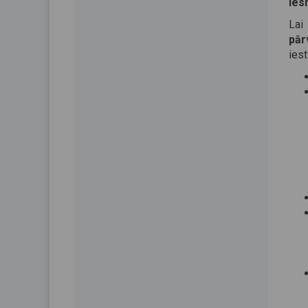
Ies
Lai
pār
ies