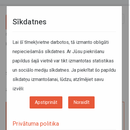
Pārlekt uz galveno saturu
Toggle
Sīkdatnes
naviga
Sākums
Pakalpojumi
Pasažieru pārvadājumi ar autobusu
Eiropas Kopienas atļauja starptautiskiem pasažieru
Lai šī tīmekļvietne darbotos, tā izmanto obligāti
komercpārvadājumiem ar autobusu
nepieciešamās sīkdatnes. Ar Jūsu piekrišanu
papildus šajā vietnē var tikt izmantotas statistikas
Eiropas Kopienas atļauja
un sociālo mediju sīkdatnes. Ja piekrītat šo papildu
starptautiskiem pasažieru
sīkdatņu izmantošanai, lūdzu, atzīmējiet savu
komercpārvadājumiem ar
autobusu
izvēli:
Apstiprināt
Noraidīt
Iesnieguma izskatīšana Eiropas Kopienas atļaujas
izsniegšanai vai pagarināšanai komercpārvadājumu
Privātuma politika
veikšanai pasažieru komercpārvadājumiem ar