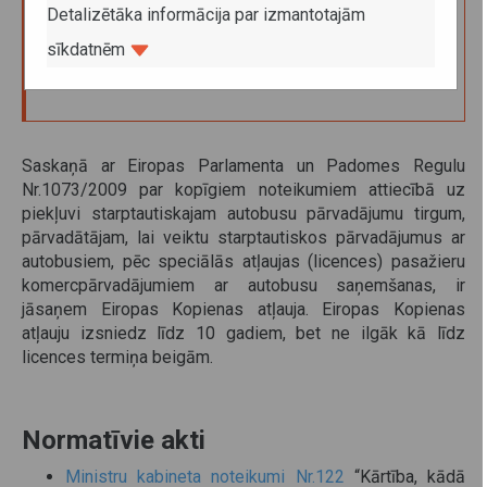
autobusu Eiropas Savienības teritorijā
Detalizētāka informācija par izmantotajām
sīkdatnēm
119.89
Saskaņā ar Eiropas Parlamenta un Padomes Regulu
Nr.1073/2009 par kopīgiem noteikumiem attiecībā uz
piekļuvi starptautiskajam autobusu pārvadājumu tirgum,
pārvadātājam, lai veiktu starptautiskos pārvadājumus ar
autobusiem, pēc speciālās atļaujas (licences) pasažieru
komercpārvadājumiem ar autobusu saņemšanas, ir
jāsaņem Eiropas Kopienas atļauja. Eiropas Kopienas
atļauju izsniedz līdz 10 gadiem, bet ne ilgāk kā līdz
licences termiņa beigām.
Normatīvie akti
Ministru kabineta noteikumi Nr.122
“Kārtība, kādā