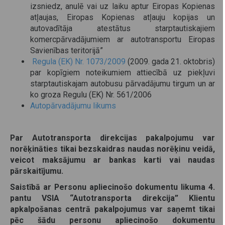
izsniedz, anulē vai uz laiku aptur Eiropas Kopienas
atļaujas, Eiropas Kopienas atļauju kopijas un
autovadītāja atestātus starptautiskajiem
komercpārvadājumiem ar autotransportu Eiropas
Savienības teritorijā”
Regula (EK) Nr. 1073/2009
(2009. gada 21. oktobris)
par kopīgiem noteikumiem attiecībā uz piekļuvi
starptautiskajam autobusu pārvadājumu tirgum un ar
ko groza Regulu (EK) Nr. 561/2006
Autopārvadājumu likums
Par Autotransporta direkcijas pakalpojumu var
norēķināties tikai bezskaidras naudas norēķinu veidā,
veicot maksājumu ar bankas karti vai naudas
pārskaitījumu.
Saistībā ar Personu apliecinošo dokumentu likuma 4.
pantu VSIA “Autotransporta direkcija” Klientu
apkalpošanas centrā pakalpojumus var saņemt tikai
pēc šādu personu apliecinošo dokumentu