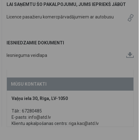
LAI SAŅEMTU ŠO PAKALPOJUMU, JUMS IEPRIEKŠ JĀBŪT
Licence pasažieru komercpārvadājumiem ar autobusu
IESNIEDZAMIE DOKUMENTI
Iesnieguma veidlapa
MŪSU KONTAKTI
Vaļņu iela 30, Rīga, LV-1050
Tālr.: 67280485
E-pasts:
info@atd.lv
Klientu apkalpošanas centrs:
riga.kac@atd.lv