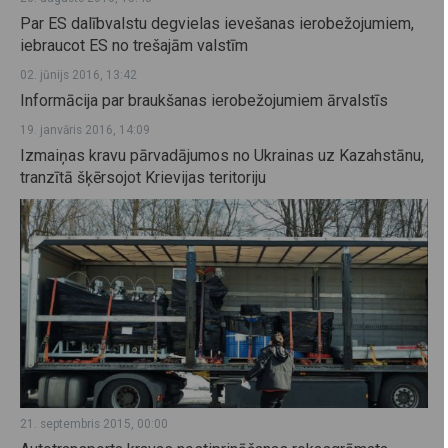
Par ES dalībvalstu degvielas ievešanas ierobežojumiem,
iebraucot ES no trešajām valstīm
02. jūnijs 2016, 13:42
Informācija par braukšanas ierobežojumiem ārvalstīs
19. janvāris 2016, 14:09
Izmaiņas kravu pārvadājumos no Ukrainas uz Kazahstānu,
tranzītā šķērsojot Krievijas teritoriju
21. septembris 2015, 00:00