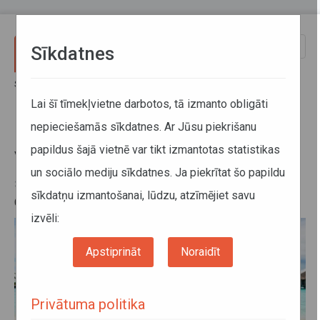
Pārlekt uz galveno saturu
Toggle
Sīkdatnes
naviga
Sākums
Informācijas apkopojums par valstīm
Lai šī tīmekļvietne darbotos, tā izmanto obligāti
nepieciešamās sīkdatnes. Ar Jūsu piekrišanu
Informācijas apkopojums par
papildus šajā vietnē var tikt izmantotas statistikas
valstīm
un sociālo mediju sīkdatnes. Ja piekrītat šo papildu
30. maijs 2025, 13:28
sīkdatņu izmantošanai, lūdzu, atzīmējiet savu
Ceļu lietošanas maksa ārvalstīs
izvēli:
Apstiprināt
Noraidīt
Privātuma politika