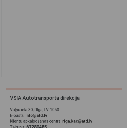
VSIA Autotransporta direkcija
Vaļņu iela 30, Rīga, LV-1050
E-pasts:
info@atd.lv
Klientu apkalpošanas centrs:
riga.kac@atd.lv
67280485
Tālrunis: