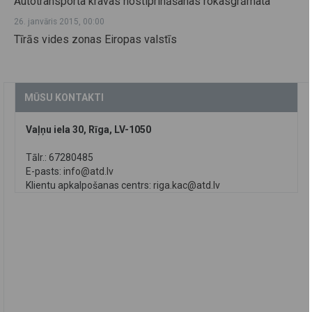
Autotransporta kravas nostiprināšanas rokasgrāmata
26. janvāris 2015, 00:00
Tīrās vides zonas Eiropas valstīs
MŪSU KONTAKTI
Vaļņu iela 30, Rīga, LV-1050
Tālr.: 67280485
E-pasts:
info@atd.lv
Klientu apkalpošanas centrs:
riga.kac@atd.lv