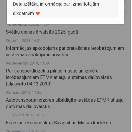
Detalizētāka informācija par izmantotajām
sīkdatnēm
14. decembris 2024, 11:56
Svētku dienas ārvalstīs 2025. gadā
26. aprīlis 2023, 16:21
Informācijas apkopojums par braukšanas ierobežojumiem
un ziemas aprīkojumu ārvalstīs
04. decembris 2019, 13:50
Par transportlīdzekļu pilnas masas un izmēru
ierobežojumiem ETMK atļauju sistēmas dalībvalstīs
(atjaunots 04.12.2019)
05. marts 2018, 14:26
Autotransporta nozares atbildīgās iestādes ETMK atļauju
sistēmas dalībvalstīs
11. janvāris 2018, 10:13
Eirāzijas ekonomiskās Savienības Muitas kodekss
26. augusts 2016, 15:48