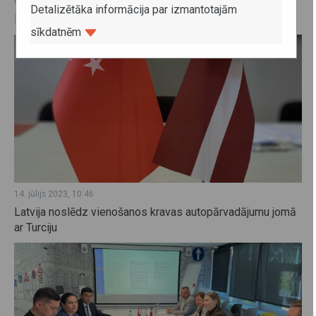
08. maijs 2024, 11:23
Detalizētāka informācija par izmantotajām
Latvijas – Kazahstānas Kopējās komisijas sanāksme
sīkdatnēm
14. jūlijs 2023, 10:46
Latvija noslēdz vienošanos kravas autopārvadājumu jomā
ar Turciju