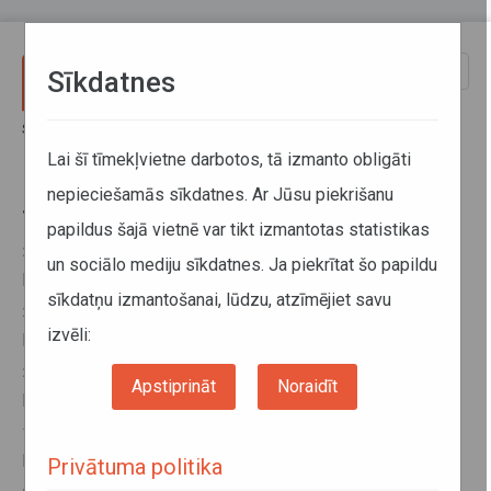
Pārlekt uz galveno saturu
Toggle
Sīkdatnes
naviga
Sākums
Starpvalstu tikšanās
Lai šī tīmekļvietne darbotos, tā izmanto obligāti
nepieciešamās sīkdatnes. Ar Jūsu piekrišanu
Starpvalstu tikšanās
papildus šajā vietnē var tikt izmantotas statistikas
28. aprīlis 2025, 16:30
un sociālo mediju sīkdatnes. Ja piekrītat šo papildu
Latvijas – Azerbaidžānas Kopējās komisijas sanāksme
sīkdatņu izmantošanai, lūdzu, atzīmējiet savu
25. oktobris 2024, 12:06
izvēli:
Latvijas - Gruzijas Kopējās komisijas sanāksme
24. oktobris 2024, 14:10
Apstiprināt
Noraidīt
Latvijas – Kirgizstānas Kopējās komisijas sanāksme
19. jūnijs 2024, 13:39
Latvijas – Uzbekistānas Kopējās komisijas sanāksme
Privātuma politika