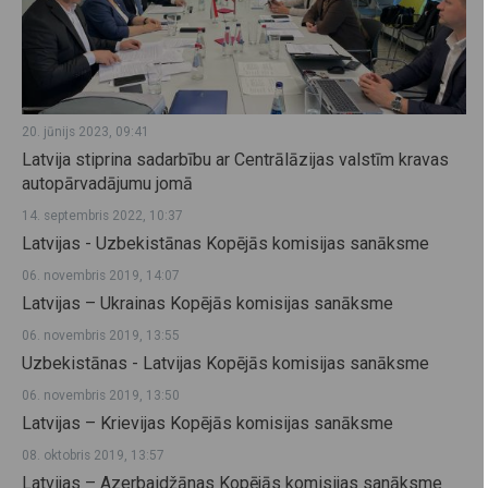
20. jūnijs 2023, 09:41
Latvija stiprina sadarbību ar Centrālāzijas valstīm kravas
autopārvadājumu jomā
14. septembris 2022, 10:37
Latvijas - Uzbekistānas Kopējās komisijas sanāksme
06. novembris 2019, 14:07
Latvijas – Ukrainas Kopējās komisijas sanāksme
06. novembris 2019, 13:55
Uzbekistānas - Latvijas Kopējās komisijas sanāksme
06. novembris 2019, 13:50
Latvijas – Krievijas Kopējās komisijas sanāksme
08. oktobris 2019, 13:57
Latvijas – Azerbaidžānas Kopējās komisijas sanāksme