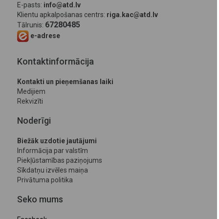
E-pasts:
info@atd.lv
Klientu apkalpošanas centrs:
riga.kac@atd.lv
67280485
Tālrunis:
e-adrese
Kontaktinformācija
Kontakti un pieņemšanas laiki
Medijiem
Rekvizīti
Noderīgi
Biežāk uzdotie jautājumi
Informācija par valstīm
Piekļūstamības paziņojums
Sīkdatņu izvēles maiņa
Privātuma politika
Seko mums