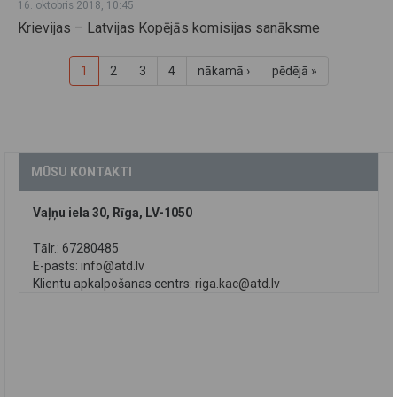
16. oktobris 2018, 10:45
Krievijas – Latvijas Kopējās komisijas sanāksme
1
2
3
4
nākamā ›
pēdējā »
MŪSU KONTAKTI
Vaļņu iela 30, Rīga, LV-1050
Tālr.: 67280485
E-pasts:
info@atd.lv
Klientu apkalpošanas centrs:
riga.kac@atd.lv