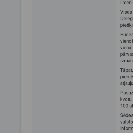
līmenī
Visas
Delegā
piešķi
Puses
vienoš
viena
pārva
izmant
Tāpat,
piemē
atļauj
Pasaž
kvotu
100 a
Sēdes
valsts
infor