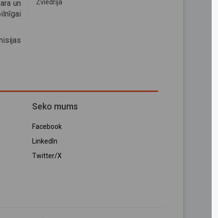
Zviedrija
ara un
lnīgai
isijas
Seko mums
Facebook
LinkedIn
Twitter/X