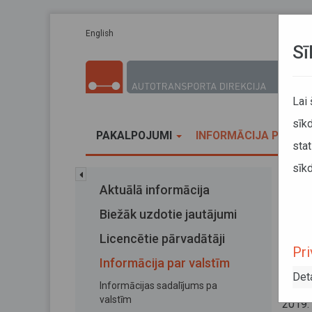
Pārlekt uz galveno saturu
English
Sī
Lai
sīkd
PAKALPOJUMI
INFORMĀCIJA PĀRVA
stat
sīkd
Sākums
Aktuālā informācija
Latv
Biežāk uzdotie jautājumi
Lat
Licencētie pārvadātāji
Pri
sa
Informācija par valstīm
Det
Informācijas sadalījums pa
06. nov
valstīm
2019.