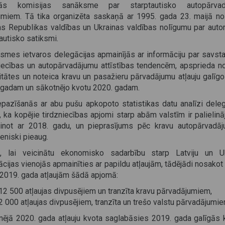
jās komisijas sanāksme par starptautisko autopārvad
jumiem. Tā tika organizēta saskaņā ar 1995. gada 23. maijā no
jas Republikas valdības un Ukrainas valdības nolīgumu par auto
autisko satiksmi.
smes ietvaros delegācijas apmainījās ar informāciju par savsta
niecības un autopārvadājumu attīstības tendencēm, apsprieda n
itātes un noteica kravu un pasažieru pārvadājumu atļauju galīg
 gadam un sākotnējo kvotu 2020. gadam.
epazīšanās ar abu pušu apkopoto statistikas datu analīzi deleg
, ka kopējie tirdzniecības apjomi starp abām valstīm ir palielinā
zinot ar 2018. gadu, un pieprasījums pēc kravu autopārvadā
eniski pieaug.
, lai veicinātu ekonomisko sadarbību starp Latviju un Uk
cijas vienojās apmainīties ar papildu atļaujām, tādējādi nosakot
 2019. gada atļaujām šādā apjomā:
12 500 atļaujas divpusējiem un tranzīta kravu pārvadājumiem,
2 000 atļaujas divpusējiem, tranzīta un trešo valstu pārvadājumie
nējā 2020. gada atļauju kvota saglabāsies 2019. gada galīgās 