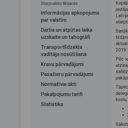
Kopē
Starpvalstu tikšanās
jautā
Informācijas apkopojums
Latvi
par valstīm
starpt
Darba un atpūtas laika
Sanāk
uzskaite un tahogrāfi
tirdz
aktual
Transportlīdzekļa
2019.
vadītāja nosūtīšana
Pēc i
Kravu pārvadājumi
atzina
salīd
Pasažieru pārvadājumi
pakāp
Normatīvie akti
Tāpēc
delegā
Pakalpojumu tarifi
kvotu
Statistika
Sākot