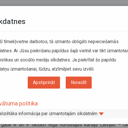
Teksta versija
L
kdatnes
KUSTĪBAS SARAKSTI
 šī tīmekļvietne darbotos, tā izmanto obligāti nepieciešamās
atnes. Ar Jūsu piekrišanu papildus šajā vietnē var tikt izmantota
DĀTĀJIEM
SABIEDRISKAIS TRANSPORTS
PAR MUM
istikas un sociālo mediju sīkdatnes. Ja piekrītat šo papildu
atņu izmantošanai, lūdzu, atzīmējiet savu izvēli:
Informācija pārvadātājiem
Informācija par valstīm
ijas – Ukrainas Kopējās komisijas sanāksme
Apstiprināt
Noraidīt
vijas – Ukrainas Kopējās komisijas
vātuma politika
nāksme
alizētāka informācija par izmantotajām sīkdatnēm
embris 2019
 gada 8. un 9. oktobrī Rīgā norisinājās kārtējā Latvijas – Uk