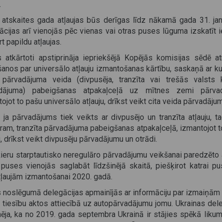
.
 atskaites gada atļaujas būs derīgas līdz nākamā gada 31. jan
cijas arī vienojās pēc vienas vai otras puses lūguma izskatīt 
rt papildu atļaujas.
 atkārtoti apstiprināja iepriekšējā Kopējās komisijas sēdē at
anos par universālo atļauju izmantošanas kārtību, saskaņā ar k
 pārvadājuma veida (divpusēja, tranzīta vai trešās valsts 
dājuma) pabeigšanas atpakaļceļā uz mītnes zemi pārvad
ojot to pašu universālo atļauju, drīkst veikt cita veida pārvadāju
 ja pārvadājums tiek veikts ar divpusējo un tranzīta atļauju, t
ram, tranzīta pārvadājuma pabeigšanas atpakaļceļā, izmantojot t
u, drīkst veikt divpusēju pārvadājumu un otrādi.
ieru starptautisko neregulāro pārvadājumu veikšanai paredzēto a
 puses vienojās saglabāt līdzšinējā skaitā, piešķirot katrai pu
tļaujām izmantošanai 2020. gadā.
 noslēgumā delegācijas apmainījās ar informāciju par izmaiņām 
 tiesību aktos attiecībā uz autopārvadājumu jomu. Ukrainas del
mēja, ka no 2019. gada septembra Ukrainā ir stājies spēkā likum