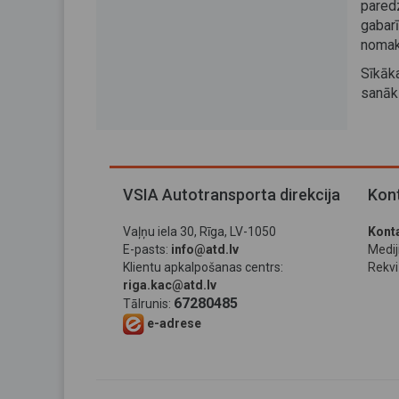
pared
gabar
nomak
Sīkāk
sanā
VSIA Autotransporta direkcija
Kont
Vaļņu iela 30, Rīga, LV-1050
Konta
E-pasts:
info@atd.lv
Medi
Klientu apkalpošanas centrs:
Rekviz
riga.kac@atd.lv
67280485
Tālrunis:
e-adrese