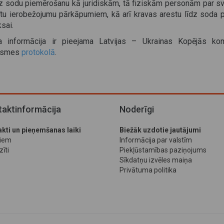
z sodu piemērošanu kā juridiskām, tā fiziskām personām par sv
ītu ierobežojumu pārkāpumiem, kā arī kravas arestu līdz soda pi
sai.
a informācija ir pieejama Latvijas – Ukrainas Kopējās kom
ksmes
protokolā
.
aktinformācija
Noderīgi
kti un pieņemšanas laiki
Biežāk uzdotie jautājumi
jiem
Informācija par valstīm
īti
Piekļūstamības paziņojums
Sīkdatņu izvēles maiņa
Privātuma politika