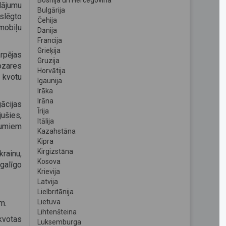
Bosnija un Hercegovina
ājumu
Bulgārija
slēgto
Čehija
mobiļu
Dānija
Francija
Grieķija
rpējas
Gruzija
ozares
Horvātija
o kvotu
Igaunija
Irāka
Irāna
ācijas
Īrija
jušies,
Itālija
jumiem
Kazahstāna
Kipra
Kirgizstāna
rainu,
Kosova
 galīgo
Krievija
Latvija
Lielbritānija
Lietuva
m.
Lihtenšteina
kvotas
Luksemburga