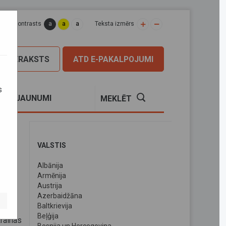
a
a
a
apas kontrasts
Teksta izmērs
PIERAKSTS
ATD E-PAKALPOJUMI
s
S
JAUNUMI
MEKLĒT
VALSTIS
Albānija
Armēnija
Austrija
Azerbaidžāna
Baltkrievija
Beļģija
rainas