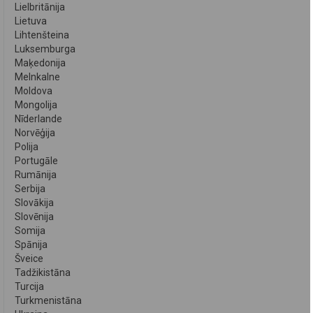
Lielbritānija
Lietuva
Lihtenšteina
Luksemburga
Maķedonija
Melnkalne
Moldova
Mongolija
Nīderlande
Norvēģija
Polija
Portugāle
Rumānija
Serbija
Slovākija
Slovēnija
Somija
Spānija
Šveice
Tadžikistāna
Turcija
Turkmenistāna