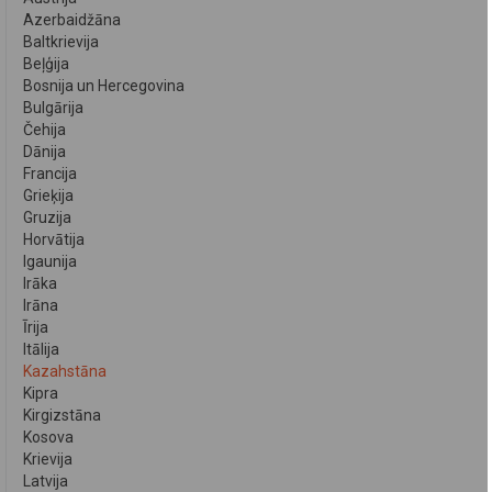
Azerbaidžāna
Baltkrievija
Beļģija
Bosnija un Hercegovina
Bulgārija
Čehija
Dānija
Francija
Grieķija
Gruzija
Horvātija
Igaunija
Irāka
Irāna
Īrija
Itālija
Kazahstāna
Kipra
Kirgizstāna
Kosova
Krievija
Latvija