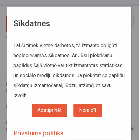
Pārlekt uz galveno saturu
Toggle
Sīkdatnes
naviga
Sākums
Informācija pārvadātājiem
Informācija par valstīm
Kazahstāna
Lai šī tīmekļvietne darbotos, tā izmanto obligāti
nepieciešamās sīkdatnes. Ar Jūsu piekrišanu
Kazahstāna
papildus šajā vietnē var tikt izmantotas statistikas
un sociālo mediju sīkdatnes. Ja piekrītat šo papildu
20. janvāris 2026
No 2026. gada 11. februāra izmaiņas navigācijas plombu
sīkdatņu izmantošanai, lūdzu, atzīmējiet savu
lietošanā Eirāzijas ekonomiskā savienībā (EAES)
izvēli:
08. maijs 2024
Latvijas – Kazahstānas Kopējās komisijas sanāksme
Apstiprināt
Noraidīt
08. maijs 2024
Kravu pārvadājumi uz Kazahstānu, izmantojot kravas
pārkraušanas vai piekabes/puspiekabes pārkabināšanas metodi
Privātuma politika
– precizējums