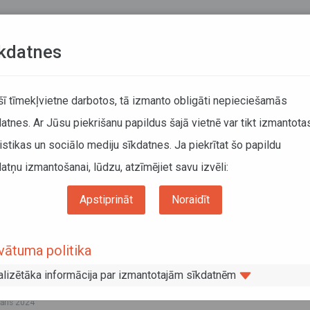
Teksta versija
L
kdatnes
ATCELTIE REISI
KUSTĪBAS SARAKSTI
 šī tīmekļvietne darbotos, tā izmanto obligāti nepieciešamās
atnes. Ar Jūsu piekrišanu papildus šajā vietnē var tikt izmantota
DĀTĀJIEM
SABIEDRISKAIS TRANSPORTS
PAR MUM
istikas un sociālo mediju sīkdatnes. Ja piekrītat šo papildu
atņu izmantošanai, lūdzu, atzīmējiet savu izvēli:
Informācija pārvadātājiem
Informācija par valstīm
Horvātija
Apstiprināt
Noraidīt
vātija
vātuma politika
js 2025
N maksājumiem, veicot starptautiskos pasažieru pārvadājumus ar
alizētāka informācija par izmantotajām sīkdatnēm
siem Horvātijas Republikas teritorijā
vāris 2024