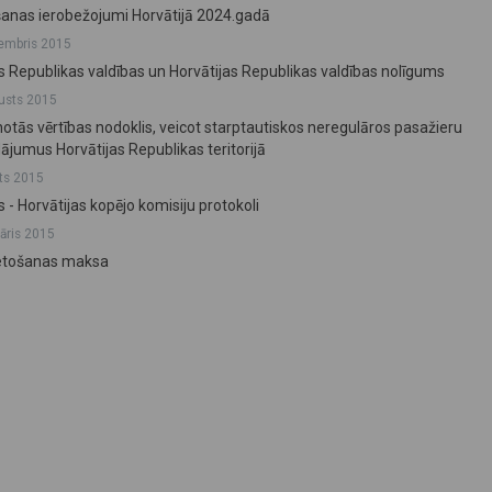
anas ierobežojumi Horvātijā 2024.gadā
embris 2015
as Republikas valdības un Horvātijas Republikas valdības nolīgums
usts 2015
notās vērtības nodoklis, veicot starptautiskos neregulāros pasažieru
ājumus Horvātijas Republikas teritorijā
ts 2015
s - Horvātijas kopējo komisiju protokoli
vāris 2015
ietošanas maksa