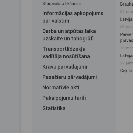
Starpvalstu tikšanās
Braukš
04. nov
Informācijas apkopojums
Latvij
par valstīm
05. aug
Darba un atpūtas laika
Pievie
uzskaite un tahogrāfi
pārvad
Transportlīdzekļa
26. mar
vadītāja nosūtīšana
Latvija
29. jan
Kravu pārvadājumi
Ceļu l
Pasažieru pārvadājumi
Normatīvie akti
Pakalpojumu tarifi
Statistika