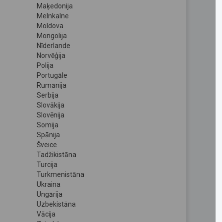
Maķedonija
Melnkalne
Moldova
Mongolija
Nīderlande
Norvēģija
Polija
Portugāle
Rumānija
Serbija
Slovākija
Slovēnija
Somija
Spānija
Šveice
Tadžikistāna
Turcija
Turkmenistāna
Ukraina
Ungārija
Uzbekistāna
Vācija