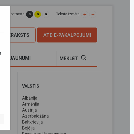
a
a
a
apas kontrasts
Teksta izmērs
PIERAKSTS
ATD E-PAKALPOJUMI
s
S
JAUNUMI
MEKLĒT
VALSTIS
Albānija
Armēnija
Austrija
Azerbaidžāna
Baltkrievija
Beļģija