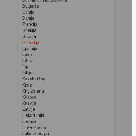
Bosnija un Hercegovina
Bulgārija
Čehija
Dānija
Francija
Grieķija
Gruzija
Horvātija
Igaunija
Irāka
Irāna
Īrija
Itālija
Kazahstāna
Kipra
Kirgizstāna
Kosova
Krievija
Latvija
Lielbritānija
Lietuva
Lihtenšteina
Luksemburga