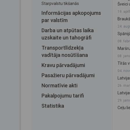
Starpvalstu tikšanās
Šveici
19. aprī
Informācijas apkopojums
Braukš
par valstīm
24. aug
Darba un atpūtas laika
Spānij
uzskaite un tahogrāfi
08. feb
Transportlīdzekļa
Maršru
vadītāja nosūtīšana
08. jan
Tīrās 
Kravu pārvadājumi
04. nov
Pasažieru pārvadājumi
Latvij
Normatīvie akti
26. mar
Latvija
Pakalpojumu tarifi
29. jan
Statistika
Ceļu l