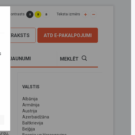
a
a
a
apas kontrasts
Teksta izmērs
PIERAKSTS
ATD E-PAKALPOJUMI
s
S
JAUNUMI
MEKLĒT
VALSTIS
Albānija
Armēnija
Austrija
Azerbaidžāna
Baltkrievija
Beļģija
urgu,