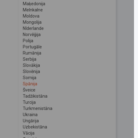
Maķedonija
Melnkalne
Moldova
Mongolija
Nīderlande
Norvēģija
Polija
Portugāle
Rumānija
Serbija
Slovākija
Slovēnija
Somija
Spānija
Šveice
Tadžikistāna
Turcija
Turkmenistāna
Ukraina
Ungārija
Uzbekistāna
Vācija