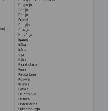
Bosnija un Hercegovina
Bulgārija
Čehija
Dānija
Francija
Grieķija
oceļiem
Gruzija
Horvātija
Igaunija
Irāka
Irāna
Īrija
Itālija
Kazahstāna
Kipra
Kirgizstāna
Kosova
Krievija
Latvija
Lielbritānija
Lietuva
Lihtenšteina
Luksemburga