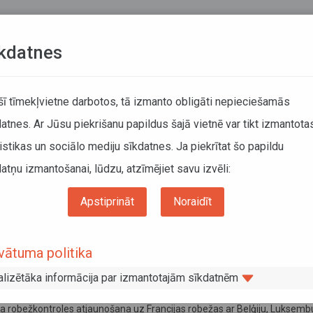
Teksta versija
L
kdatnes
ATCELTIE REISI
KUSTĪBAS SARAKSTI
 šī tīmekļvietne darbotos, tā izmanto obligāti nepieciešamās
atnes. Ar Jūsu piekrišanu papildus šajā vietnē var tikt izmantota
DĀTĀJIEM
SABIEDRISKAIS TRANSPORTS
PAR MUM
istikas un sociālo mediju sīkdatnes. Ja piekrītat šo papildu
atņu izmantošanai, lūdzu, atzīmējiet savu izvēli:
Informācija pārvadātājiem
Informācija par valstīm
Spānija
Apstiprināt
Noraidīt
nija
vātuma politika
embris 2025
emas riepām un to aprīkošanu ar ķēdēm ziemas sezonā Spānijā
alizētāka informācija par izmantotajām sīkdatnēm
obris 2024
īga robežkontroles atjaunošana uz Francijas robežas ar Beļģiju, Luksemb