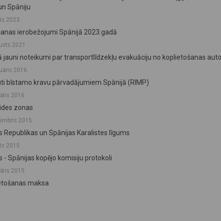
 un Spāniju
lis 2023
anas ierobežojumi Spānijā 2023.gadā
usts 2021
ā jauni noteikumi par transportlīdzekļu evakuāciju no koplietošanas aut
ruāris 2016
ti bīstamo kravu pārvadājumiem Spānijā (RIMP)
vāris 2016
vides zonas
embris 2015
as Republikas un Spānijas Karalistes līgums
ts 2015
s - Spānijas kopējo komisiju protokoli
vāris 2015
ietošanas maksa