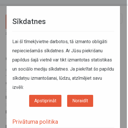
Pārlekt uz galveno saturu
Toggle
Sīkdatnes
naviga
Sākums
Informācija pārvadātājiem
Informācija par valstīm
Gruzija
Lai šī tīmekļvietne darbotos, tā izmanto obligāti
nepieciešamās sīkdatnes. Ar Jūsu piekrišanu
Gruzija
papildus šajā vietnē var tikt izmantotas statistikas
un sociālo mediju sīkdatnes. Ja piekrītat šo papildu
01. jūlijs 2025
Transportlīdzekļu pārbaudes uz autoceļiem Gruzijā no 2025.
sīkdatņu izmantošanai, lūdzu, atzīmējiet savu
gada 1. jūlija
izvēli:
25. oktobris 2024
Latvijas - Gruzijas Kopējās komisijas sanāksme
Apstiprināt
Noraidīt
25. oktobris 2024
Latvijas - Gruzijas kopējo komisiju protokoli
13. jūnijs 2022
Privātuma politika
Maksa Gruzijā, šķērsojot tās teritoriju tranzītā ar kravu