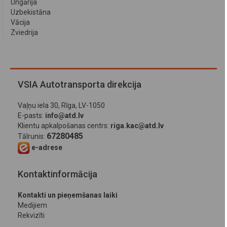
Ungārija
Uzbekistāna
Vācija
Zviedrija
VSIA Autotransporta direkcija
Vaļņu iela 30, Rīga, LV-1050
E-pasts:
info@atd.lv
Klientu apkalpošanas centrs:
riga.kac@atd.lv
67280485
Tālrunis:
e-adrese
Kontaktinformācija
Kontakti un pieņemšanas laiki
Medijiem
Rekvizīti