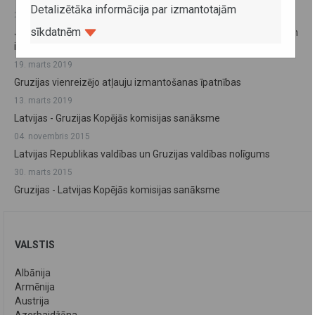
Detalizētāka informācija par izmantotajām
26. aprīlis 2019
sīkdatnēm
Jauns tehniskais regulējums par transportlīdzekļu pilnu masu un
izmēriem Gruzijā
19. marts 2019
Gruzijas vienreizējo atļauju izmantošanas īpatnības
13. marts 2019
Latvijas - Gruzijas Kopējās komisijas sanāksme
04. novembris 2015
Latvijas Republikas valdības un Gruzijas valdības nolīgums
30. marts 2015
Gruzijas - Latvijas Kopējās komisijas sanāksme
VALSTIS
Albānija
Armēnija
Austrija