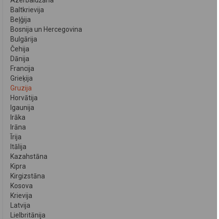
Azerbaidžāna
Baltkrievija
Beļģija
Bosnija un Hercegovina
Bulgārija
Čehija
Dānija
Francija
Grieķija
Gruzija
Horvātija
Igaunija
Irāka
Irāna
Īrija
Itālija
Kazahstāna
Kipra
Kirgizstāna
Kosova
Krievija
Latvija
Lielbritānija