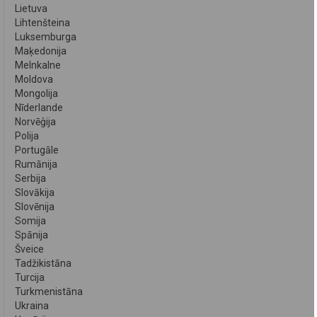
Lietuva
Lihtenšteina
Luksemburga
Maķedonija
Melnkalne
Moldova
Mongolija
Nīderlande
Norvēģija
Polija
Portugāle
Rumānija
Serbija
Slovākija
Slovēnija
Somija
Spānija
Šveice
Tadžikistāna
Turcija
Turkmenistāna
Ukraina