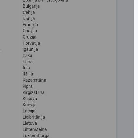
Bosnija un Hercegovina
Bulgārija
Čehija
Dānija
Francija
Grieķija
Gruzija
Horvātija
Igaunija
u
Irāka
Irāna
Īrija
Itālija
Kazahstāna
Kipra
Kirgizstāna
Kosova
Krievija
Latvija
Lielbritānija
Lietuva
Lihtenšteina
Luksemburga