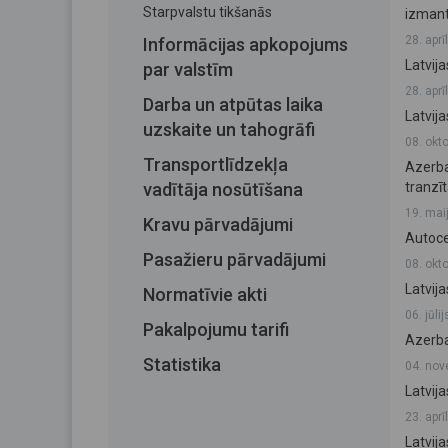
Starpvalstu tikšanās
izmant
28. aprī
Informācijas apkopojums
Latvij
par valstīm
28. aprī
Darba un atpūtas laika
Latvij
uzskaite un tahogrāfi
08. okt
Transportlīdzekļa
Azerba
vadītāja nosūtīšana
tranzī
19. mai
Kravu pārvadājumi
Autoce
Pasažieru pārvadājumi
08. okt
Latvij
Normatīvie akti
06. jūli
Pakalpojumu tarifi
Azerba
Statistika
04. nov
Latvij
23. aprī
Latvij