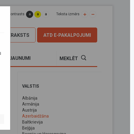
a
a
a
apas kontrasts
Teksta izmērs
PIERAKSTS
ATD E-PAKALPOJUMI
s
S
JAUNUMI
MEKLĒT
VALSTIS
Albānija
Armēnija
Austrija
Azerbaidžāna
nktos
Baltkrievija
Beļģija