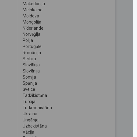
Maķedonija
Melnkalne
Moldova
Mongolija
Nīderlande
Norvēģija
Polija
Portugāle
Rumānija
Serbija
Slovākija
Slovēnija
Somija
Spānija
Šveice
Tadžikistāna
Turcija
Turkmenistāna
Ukraina
Ungārija
Uzbekistāna
Vācija