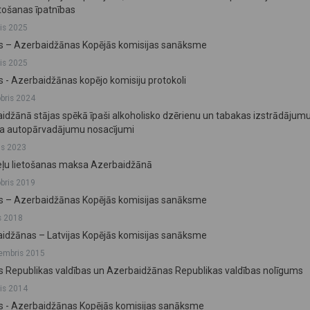
ošanas īpatnības
lis 2025
as – Azerbaidžānas Kopējās komisijas sanāksme
lis 2025
as - Azerbaidžānas kopējo komisiju protokoli
obris 2024
idžānā stājas spēkā īpaši alkoholisko dzērienu un tabakas izstrādājum
ta autopārvadājumu nosacījumi
js 2023
ļu lietošanas maksa Azerbaidžānā
obris 2019
as – Azerbaidžānas Kopējās komisijas sanāksme
js 2018
idžānas – Latvijas Kopējās komisijas sanāksme
embris 2015
as Republikas valdības un Azerbaidžānas Republikas valdības nolīgums
lis 2014
as - Azerbaidžānas Kopējās komisijas sanāksme