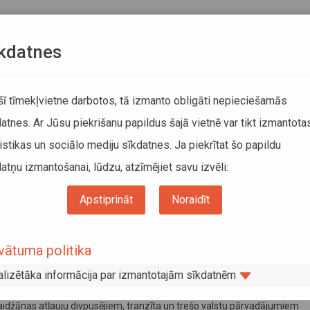
Teksta versija
L
kdatnes
KUSTĪBAS SARAKSTI
 šī tīmekļvietne darbotos, tā izmanto obligāti nepieciešamās
atnes. Ar Jūsu piekrišanu papildus šajā vietnē var tikt izmantota
DĀTĀJIEM
SABIEDRISKAIS TRANSPORTS
PAR MUM
istikas un sociālo mediju sīkdatnes. Ja piekrītat šo papildu
atņu izmantošanai, lūdzu, atzīmējiet savu izvēli:
Informācija pārvadātājiem
Informācija par valstīm
Azerbaidžāna
Apstiprināt
Noraidīt
rbaidžāna
vātuma politika
tembris 2025
as “Zaļās kartes” iegādes kārtībā Azerbaidžānas robežšķērsošanas pu
alizētāka informācija par izmantotajām sīkdatnēm
usts 2025
idžānas atļauju divpusējiem, tranzīta un trešo valstu pārvadājumiem