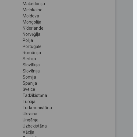
Maķedonija
Melnkalne
Moldova
Mongolija
Nīderlande
Norvēģija
Polija
Portugāle
Rumānija
Serbija
Slovākija
Slovēnija
Somija
Spānija
Šveice
Tadžikistāna
Turcija
Turkmenistāna
Ukraina
Ungārija
Uzbekistāna
Vācija