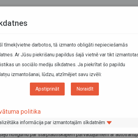
Teksta versija
L
kdatnes
KUSTĪBAS SARAKSTI
 šī tīmekļvietne darbotos, tā izmanto obligāti nepieciešamās
atnes. Ar Jūsu piekrišanu papildus šajā vietnē var tikt izmantota
DĀTĀJIEM
SABIEDRISKAIS TRANSPORTS
PAR MUM
istikas un sociālo mediju sīkdatnes. Ja piekrītat šo papildu
atņu izmantošanai, lūdzu, atzīmējiet savu izvēli:
Informācija pārvadātājiem
Informācija par valstīm
ijas Republikas valdības un Azerbaidžānas Republikas valdības nolīgums
Apstiprināt
Noraidīt
vijas Republikas valdības un
vātuma politika
rbaidžānas Republikas valdības nolī
alizētāka informācija par izmantotajām sīkdatnēm
embris 2015
sējo nolīgumu par starptautiskajiem pārvadājumiem ar autotransp