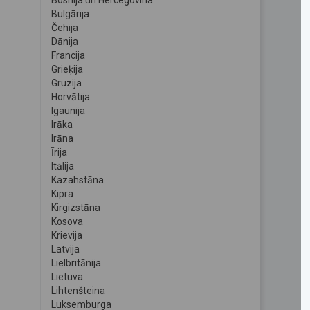
Bosnija un Hercegovina
Bulgārija
Čehija
Dānija
Francija
Grieķija
Gruzija
Horvātija
Igaunija
Irāka
Irāna
Īrija
Itālija
Kazahstāna
Kipra
Kirgizstāna
Kosova
Krievija
Latvija
Lielbritānija
Lietuva
Lihtenšteina
Luksemburga