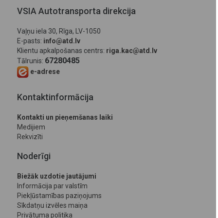
VSIA Autotransporta direkcija
Vaļņu iela 30, Rīga, LV-1050
E-pasts:
info@atd.lv
Klientu apkalpošanas centrs:
riga.kac@atd.lv
67280485
Tālrunis:
e-adrese
Kontaktinformācija
Kontakti un pieņemšanas laiki
Medijiem
Rekvizīti
Noderīgi
Biežāk uzdotie jautājumi
Informācija par valstīm
Piekļūstamības paziņojums
Sīkdatņu izvēles maiņa
Privātuma politika