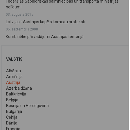
Federālās Sabiedriskās saimniecības un transporta ministrijas
nolīgumi
03. augusts 2015
Latvijas - Austrijas kopējo komisiju protokoli
05. septembris 2008
Kombinētie pārvadājumi Austrijas teritorijā
VALSTIS
Albānija
Armēnija
Austrija
Azerbaidžāna
Baltkrievija
Beļģija
Bosnija un Hercegovina
Bulgārija
Čehija
Dānija
Francija