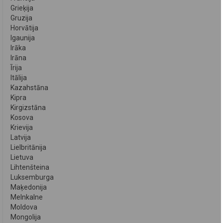
Grieķija
Gruzija
Horvātija
Igaunija
Irāka
Irāna
Īrija
Itālija
Kazahstāna
Kipra
Kirgizstāna
Kosova
Krievija
Latvija
Lielbritānija
Lietuva
Lihtenšteina
Luksemburga
Maķedonija
Melnkalne
Moldova
Mongolija