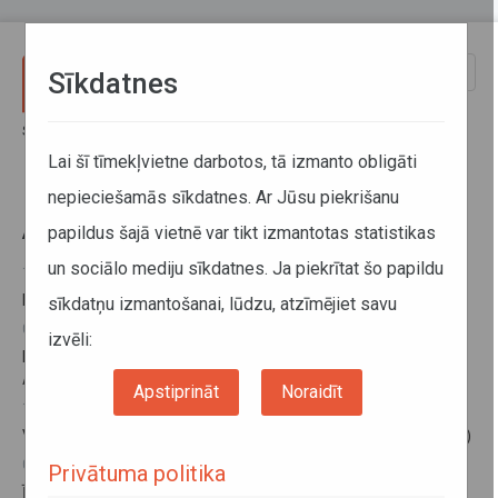
Pārlekt uz galveno saturu
Toggle
Sīkdatnes
naviga
Sākums
Informācija pārvadātājiem
Informācija par valstīm
Austrija
Lai šī tīmekļvietne darbotos, tā izmanto obligāti
nepieciešamās sīkdatnes. Ar Jūsu piekrišanu
Austrija
papildus šajā vietnē var tikt izmantotas statistikas
un sociālo mediju sīkdatnes. Ja piekrītat šo papildu
16. februāris 2026
Braukšanas ierobežojumi Austrijā 2026. gadā
sīkdatņu izmantošanai, lūdzu, atzīmējiet savu
03. decembris 2025
izvēli:
Par ziemas riepām un to aprīkošanu ar ķēdēm ziemas sezonā
Austrijā
Apstiprināt
Noraidīt
13. februāris 2025
Vācija pagarina robežkontroles periodu (aktualizēts 13.02.2025.)
03. decembris 2024
Privātuma politika
Īslaicīga robežkontroles atjaunošana uz Austrijas robežas ar