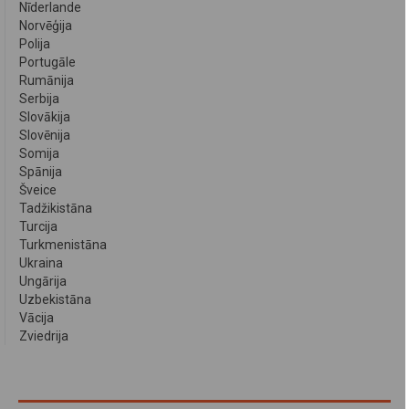
Nīderlande
Norvēģija
Polija
Portugāle
Rumānija
Serbija
Slovākija
Slovēnija
Somija
Spānija
Šveice
Tadžikistāna
Turcija
Turkmenistāna
Ukraina
Ungārija
Uzbekistāna
Vācija
Zviedrija