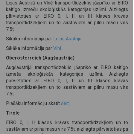
Lejas Austrijā un Vīnē transportlīdzeklis jāaprīko ar EIRO
kaitīgo izmešu ekoloģiskās kategorijas uzlīmi. Aizliegts
pārvietoties ar EIRO 0, I, II un III klases kravas
transportlīdzekļiem un to sastāviem ar pilnu masu virs
7.5t.
Sīkāka informācija par
Lejas Austriju
.
Sīkāka informācija par
Vīni.
Oberösterreich (Augšaustrija)
Augšaustrijā transportlīdzeklis jāaprīko ar EIRO kaitīgo
izmešu ekoloģiskās kategorijas uzlīmi. Aizliegts
pārvietoties ar EIRO 0, I, II un III klases kravas
transportlīdzekļiem un to sastāviem ar pilnu masu virs
7.5t.
Plašāku informāciju skatīt
šeit
.
Tirole
EIRO 0, I, II klases kravas transportlīdzekļiem un to
sastāviem ar pilnu masu virs 7.5t, aizliegts pārvietoties pa