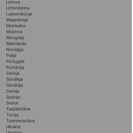
Lietuva
Lihtenšteina
Luksemburga
Maķedonija
Melnkalne
Moldova
Mongolija
Nīderlande
Norvēģija
Polija
Portugāle
Rumānija
Serbija
Slovākija
Slovēnija
Somija
Spānija
Šveice
Tadžikistāna
Turcija
Turkmenistāna
Ukraina
Ungārija