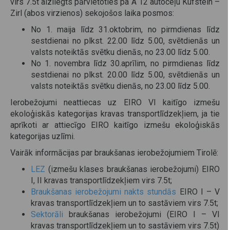
virs 7.5t aizliegts pārvietoties pa A 12 autoceļu Kufstein –
Zirl (abos virzienos) sekojošos laika posmos:
No 1. maija līdz 31.oktobrim, no pirmdienas līdz
sestdienai no plkst. 22.00 līdz 5.00, svētdienās un
valsts noteiktās svētku dienās, no 23.00 līdz 5.00.
No 1. novembra līdz 30.aprīlim, no pirmdienas līdz
sestdienai no plkst. 20.00 līdz 5.00, svētdienās un
valsts noteiktās svētku dienās, no 23.00 līdz 5.00.
Ierobežojumi neattiecas uz EIRO VI kaitīgo izmešu
ekoloģiskās kategorijas kravas transportlīdzekļiem, ja tie
aprīkoti ar attiecīgo EIRO kaitīgo izmešu ekoloģiskās
kategorijas uzlīmi.
Vairāk informācijas par braukšanas ierobežojumiem Tirolē:
LEZ
(izmešu klases braukšanas ierobežojumi) EIRO
I, II kravas transportlīdzekļiem virs 7.5t;
Braukšanas ierobežojumi nakts stundās
EIRO I – V
kravas transportlīdzekļiem un to sastāviem virs 7.5t;
Sektorāli
braukšanas ierobežojumi (EIRO I – VI
kravas transportlīdzekļiem un to sastāviem virs 7.5t)