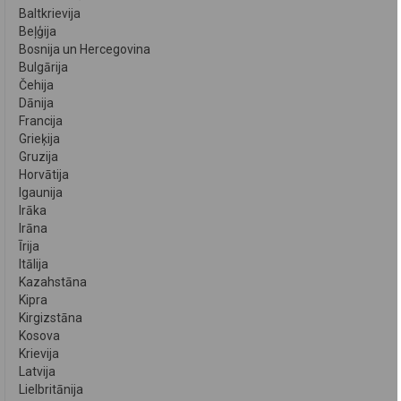
Baltkrievija
Beļģija
Bosnija un Hercegovina
Bulgārija
Čehija
Dānija
Francija
Grieķija
Gruzija
Horvātija
Igaunija
Irāka
Irāna
Īrija
Itālija
Kazahstāna
Kipra
Kirgizstāna
Kosova
Krievija
Latvija
Lielbritānija