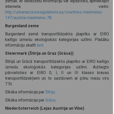
zemāk. Ar detalizētu informāciju var iepazīties, apmeklējot
interneta vietni:
http://urbanaccessregulations.eu/countries-mainmenu-
147/austria-mainmenu-78
.
Burgenland zeme
Burgenland zemē transportlīdzeklis jāaprīko ar EIRO
kaitīgo izmešu ekoloģiskās kategorijas uzlīmi. Plašāku
informāciju skatīt
šeit
.
Steiermark (Štīrija un Graz (Grāca))
Štīrijā un Grācā transportlīdzeklis jāaprīko ar EIRO kaitīgo
izmešu ekoloģiskās kategorijas uzlīmi. Aizliegts
pārvietoties ar EIRO 0, I, II un III klases kravas
transportlīdzekļiem un to sastāviem ar pilnu masu virs
7.5t.
Sīkāka informācija par
Štīriju
.
Sīkāka informācija par
Grācu.
Niederösterreich (Lejas Austrija un Vīne)