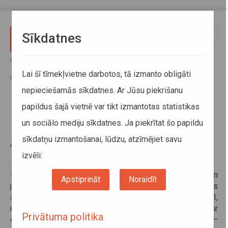
Pārlekt uz galveno saturu
Toggle
Sīkdatnes
naviga
Sākums
Informācija pārvadātājiem
Informācija par valstīm
Ekoloģiskās kategorijas uzlīmes kravas transportlīdzekļiem Austrijā
Lai šī tīmekļvietne darbotos, tā izmanto obligāti
(papildināts 22.02.2017)
nepieciešamās sīkdatnes. Ar Jūsu piekrišanu
papildus šajā vietnē var tikt izmantotas statistikas
Ekoloģiskās kategorijas uzlīmes
un sociālo mediju sīkdatnes. Ja piekrītat šo papildu
kravas transportlīdzekļiem
sīkdatņu izmantošanai, lūdzu, atzīmējiet savu
Austrijā (papildināts 22.02.2017)
izvēli:
22. februāris 2017
No 2015.gada 1.janvāra, atsevišķās Austrijas zemēs un
Apstiprināt
Noraidīt
pilsētās, stājās spēkā ekoloģiskie ierobežojumi, kas
attiecas uz kravas transportlīdzekļiem ar dzinējiem EIRO I,
no 2016.gada 1.janvāra – uz kravas transportlīdzekļiem ar
Privātuma politika
dzinējiem EIRO II, un no 2017. gada 31. decembra –