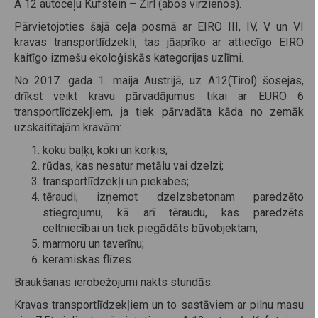
A 12 autoceļu Kufstein – Zirl (abos virzienos).
Pārvietojoties šajā ceļa posmā ar EIRO III, IV, V un VI
kravas transportlīdzekli, tas jāaprīko ar attiecīgo EIRO
kaitīgo izmešu ekoloģiskās kategorijas uzlīmi.
No 2017. gada 1. maija Austrijā, uz A12(Tirol) šosejas,
drīkst veikt kravu pārvadājumus tikai ar EURO 6
transportlīdzekļiem, ja tiek pārvadāta kāda no zemāk
uzskaitītajām kravām:
koku baļķi, koki un korķis;
rūdas, kas nesatur metālu vai dzelzi;
transportlīdzekļi un piekabes;
tēraudi, izņemot dzelzsbetonam paredzēto
stiegrojumu, kā arī tēraudu, kas paredzēts
celtniecībai un tiek piegādāts būvobjektam;
marmoru un taverīnu;
keramiskas flīzes.
Braukšanas ierobežojumi nakts stundās.
Kravas transportlīdzekļiem un to sastāviem ar pilnu masu