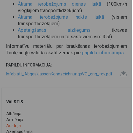
Ātruma ierobežojums dienas laikā
(100km/h
vieglajiem transportlīdzekļiem)
Ātruma ierobežojums nakts laikā
(visiem
transportlīdzekļiem)
Apsteigšanas aizliegums
(kravas
transportlīdzekļiem un to sastāviem virs 3.5t)
Informatīvu materiālu par braukšanas ierobežojumiem
Tirolē angļu valodā skatīt zemāk pie
papildu informācijas
.
PAPILDU INFORMĀCIJA:
Infoblatt_AbgasklassenKennzeichnungsVO_eng_rev.pdf
VALSTIS
Albānija
Armēnija
Austrija
Azerbaidžāna