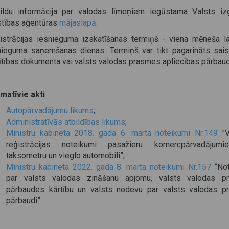
ildu informācija par valodas līmeņiem iegūstama Valsts izg
īstības aģentūras
mājaslapā
.
istrācijas iesnieguma izskatīšanas termiņš - viena mēneša l
nieguma saņemšanas dienas. Termiņš var tikt pagarināts sais
lītības dokumenta vai valsts valodas prasmes apliecības pārbaud
matīvie akti
Autopārvadājumu likums
;
Administratīvās atbildības likums
;
Ministru kabineta 2018. gada 6. marta noteikumi Nr.149
"V
reģistrācijas noteikumi pasažieru komercpārvadājum
taksometru un vieglo automobili”;
Ministru kabineta 2022. gada 8. marta noteikumi Nr.157
“Not
par valsts valodas zināšanu apjomu, valsts valodas p
pārbaudes kārtību un valsts nodevu par valsts valodas 
pārbaudi”.