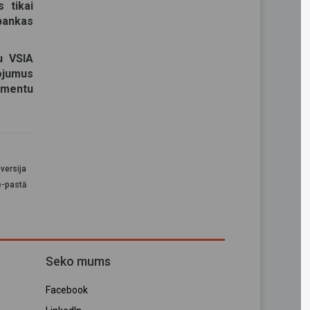
 tikai
bankas
u VSIA
pojumus
umentu
versija
e-pastā
Seko mums
Facebook