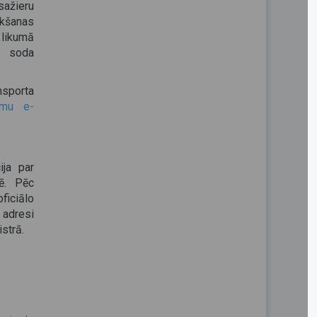
žieru
ikšanas
 likumā
s soda
nsporta
ormu e-
ija par
nē. Pēc
ficiālo
 adresi
strā.