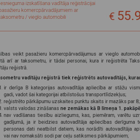
Iesnieguma izskatīšana vadītāja reģistrācijai
pasažieru komercpārvadājumiem ar
55.
taksometru / vieglo automobili
sības veikt pasažieru komercpārvadājumus ar vieglo automobil
itā arī ar taksometru, ir tādai personai, kura ir reģistrēta Tak
tāju reģistrā.
sometru vadītāju reģistrā tiek reģistrēts autovadītājs, kura
ir derīga B kategorijas autovadītāja apliecība ar stāžu vism
gadi, vadot šai kategorijai atbilstošus transportlīdzekļus;
reģistrēto pārkāpumu uzskaites punktu skaits ir mazāks par 8;
valsts valodas zināšanas
ne zemākas kā
B līmeņa 1. pakāp
nav vadīšanas tiesību aizliegums, kas, piemēram, varētu uzr
gadījumā, ja ir beidzies autovadītāja apliecības derīguma t
personas dati neatbilst datiem, kas norādīti autovadītāja apl
vai nav nomaksāti sodi par ceļu satiksmes pārkāpumiem;