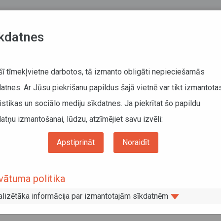
Teksta versija
L
kdatnes
KUSTĪBAS SARAKSTI
 šī tīmekļvietne darbotos, tā izmanto obligāti nepieciešamās
atnes. Ar Jūsu piekrišanu papildus šajā vietnē var tikt izmantota
DĀTĀJIEM
SABIEDRISKAIS TRANSPORTS
PAR MUM
istikas un sociālo mediju sīkdatnes. Ja piekrītat šo papildu
atņu izmantošanai, lūdzu, atzīmējiet savu izvēli:
ums
Pakalpojumi
Pasažieru komercpārvadājumu ar taksometru / vieglo automob
Apstiprināt
Noraidīt
sažieru komercpārvadājumu ar
ksometru / vieglo automobili vadītāja
vātuma politika
ģistrācija
alizētāka informācija par izmantotajām sīkdatnēm