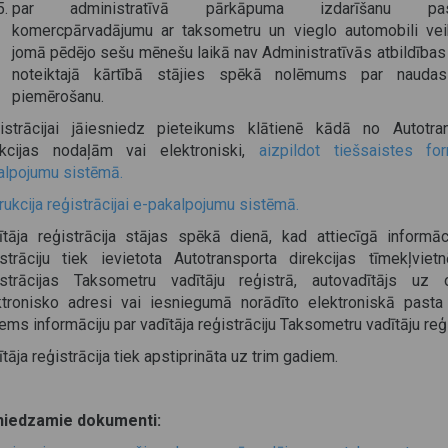
par administratīvā pārkāpuma izdarīšanu pasa
komercpārvadājumu ar taksometru un vieglo automobili ve
jomā pēdējo sešu mēnešu laikā nav Administratīvās atbildības
noteiktajā kārtībā stājies spēkā nolēmums par nauda
piemērošanu.
istrācijai jāiesniedz pieteikums klātienē kādā no Autotra
ekcijas nodaļām vai elektroniski,
aizpildot tiešsaistes f
alpojumu sistēmā.
rukcija reģistrācijai e-pakalpojumu sistēmā.
ītāja reģistrācija stājas spēkā dienā, kad attiecīgā informāc
istrāciju tiek ievietota Autotransporta direkcijas tīmekļviet
istrācijas Taksometru vadītāju reģistrā, autovadītājs uz o
ktronisko adresi vai iesniegumā norādīto elektroniskā pasta
ms informāciju par vadītāja reģistrāciju Taksometru vadītāju reģi
tāja reģistrācija tiek apstiprināta uz trim gadiem.
niedzamie dokumenti: