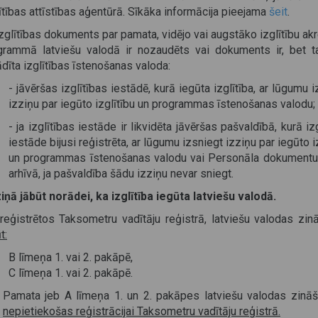
ītības attīstības aģentūrā. Sīkāka informācija pieejama
šeit
.
zglītības dokuments par pamata, vidējo vai augstāko izglītību akr
grammā latviešu valodā ir nozaudēts vai dokuments ir, bet t
dīta izglītības īstenošanas valoda:
- jāvēršas izglītības iestādē, kurā iegūta izglītība, ar lūgumu 
izziņu par iegūto izglītību un programmas īstenošanas valodu;
- ja izglītības iestāde ir likvidēta jāvēršas pašvaldībā, kurā iz
iestāde bijusi reģistrēta, ar lūgumu izsniegt izziņu par iegūto i
un programmas īstenošanas valodu vai Personāla dokumentu
arhīvā, ja pašvaldība šādu izziņu nevar sniegt.
ziņā jābūt norādei, ka izglītība iegūta latviešu valodā.
 reģistrētos Taksometru vadītāju reģistrā, latviešu valodas zi
t:
B līmeņa 1. vai 2. pakāpē,
C līmeņa 1. vai 2. pakāpē.
Pamata jeb A līmeņa 1. un 2. pakāpes latviešu valodas zin
nepietiekošas reģistrācijai Taksometru vadītāju reģistrā.