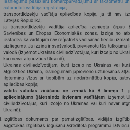
iesniegums pasažieru komercpārvadājumu ar taksometru un
automobili vadītāja reģistrācijai
;
transportlīdzekļu vadītāja apliecības kopija, ja tā nav iz
Latvijas Republikā;
ja transportlīdzekļu vadītāja apliecība izsniegta ārpus 
Savienības un Eiropas Ekonomiskās zonas, izziņa no atb
iestādes, ka vadītājam nav reģistrēts vadīšanas tiesību izman
aizliegums. Ja izziņa ir svešvalodā, pievienotu tās tulkojumu l
valodā (izņemot Ukrainas civiliedzīvotājus, kuri izceļo no Ukra
kuri nevar atgriezties Ukrainā);
Ukrainas civiliedzīvotājam, kurš izceļo no Ukrainas vai kur
atgriezties Ukrainā, iesniegumam jāpievieno uzturēšanās atļau
ilgtermiņa vīzas ar tiesībām uz nodarbinātību kopija, autov
apliecības kopija;
valsts valodas zināšanu ne zemāk kā B līmeņa 1. 
apliecinājums (jāiesniedz
ikvienam
vadītājam
, izņemot U
civiliedzīvotājus, kuri izceļo no Ukrainas vai kuri nevar atgr
Ukrainā)
:
izglītības dokuments par pamatizglītības, vidējās izglītī
augstākas izglītības iegūšanu akreditētā programmā latviešu