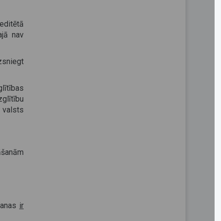
editētā
ajā nav
izsniegt
glītības
zglītību
 valsts
nāšanām
āšanas
ir