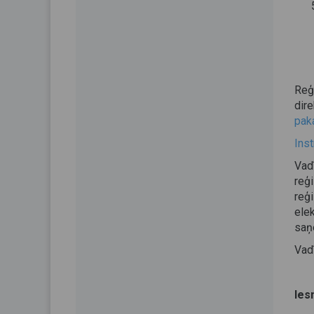
Reģ
dir
pak
Inst
Vad
reģ
reģ
ele
saņe
Vadī
Ies