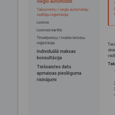
vieglo automobili
Taksometru / vieglo automobiļu
vadītāju reģistrācija
Licence
Licences kartīte
Tīmekļvietņu / mobilo lietotņu
reģistrācija
Tie
ska
Individuālā maksas
vadī
konsultācija
Tak
Tiešsaistes datu
apmaiņas pieslēguma
risinājumi