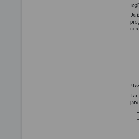
izgl
Ja i
pro
norā
! Iz
Lai
jābū