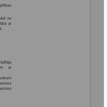
lītības
aikā no
tībā ar
i.
adītāju
iem ar
eikumi
rasmes
prasmes