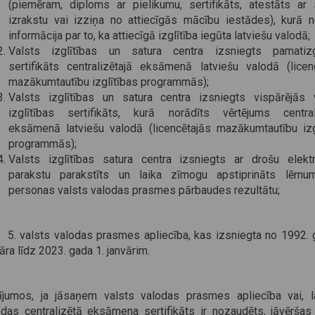
(piemēram, diploms ar pielikumu, sertifikāts, atestāts ar
izrakstu vai izziņa no attiecīgās mācību iestādes), kurā n
informācija par to, ka attiecīgā izglītība iegūta latviešu valodā;
Valsts izglītības un satura centra izsniegts pamatizgl
sertifikāts centralizētajā eksāmenā latviešu valodā (licen
mazākumtautību izglītības programmās);
Valsts izglītības un satura centra izsniegts vispārējās 
izglītības sertifikāts, kurā norādīts vērtējums central
eksāmenā latviešu valodā (licencētajās mazākumtautību izg
programmās);
Valsts izglītības satura centra izsniegts ar drošu elekt
parakstu parakstīts un laika zīmogu apstiprināts lēmu
personas valsts valodas prasmes pārbaudes rezultātu;
valsts valodas prasmes apliecība, kas izsniegta no 1992. 
āra līdz 2023. gada 1. janvārim.
ījumos, ja jāsaņem valsts valodas prasmes apliecība vai, l
odas centralizētā eksāmena sertifikāts ir nozaudēts, jāvēršas