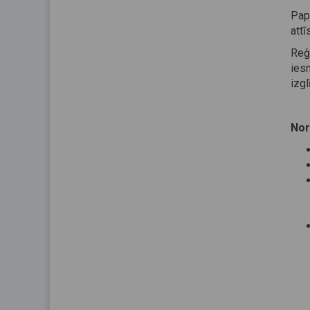
Pap
att
Reģ
ies
izg
Nor