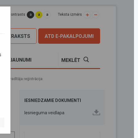
a
a
a
apas kontrasts
Teksta izmērs
PIERAKSTS
ATD E-PAKALPOJUMI
s
S
JAUNUMI
MEKLĒT
ili vadītāja reģistrācija
IESNIEDZAMIE DOKUMENTI
Iesnieguma veidlapa