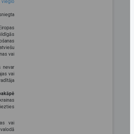
 vieglo
sniegta
Eiropas
ildīgās
tošanas
atviešu
inas vai
š nevar
jas vai
adītāja
pakāpē
krainas
iezties
bas vai
 valodā