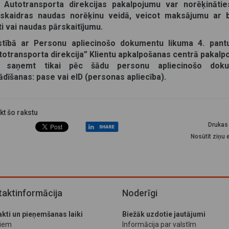
 Autotransporta direkcijas pakalpojumu var norēķināties
skaidras naudas norēķinu veidā, veicot maksājumu ar 
ti vai naudas pārskaitījumu.
stībā ar Personu apliecinošo dokumentu likuma 4. pant
totransporta direkcija” Klientu apkalpošanas centrā pakal
r saņemt tikai pēc šādu personu apliecinošo dok
ādīšanas: pase vai eID (personas apliecība).
ikt šo rakstu
Drukas 
Nosūtīt ziņu 
aktinformācija
Noderīgi
kti un pieņemšanas laiki
Biežāk uzdotie jautājumi
jiem
Informācija par valstīm