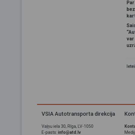
Par
bez
kar
Sai
“Au
va
uzr
Iete
VSIA Autotransporta direkcija
Kont
Vaļņu iela 30, Rīga, LV-1050
Konta
E-pasts:
info@atd.lv
Medi