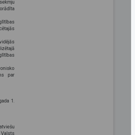
 sekmju
orādīta
ītības
cētajās
vidējās
izētajā
lītības
ronisko
ms par
gada 1.
atviešu
 Valsts