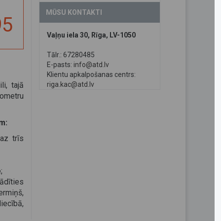
MŪSU KONTAKTI
95
Vaļņu iela 30, Rīga, LV-1050
Tālr.: 67280485
E-pasts:
info@atd.lv
Klientu apkalpošanas centrs:
i, tajā
riga.kac@atd.lv
sometru
m:
az trīs
ē
;
ādīties
ermiņš,
iecībā,