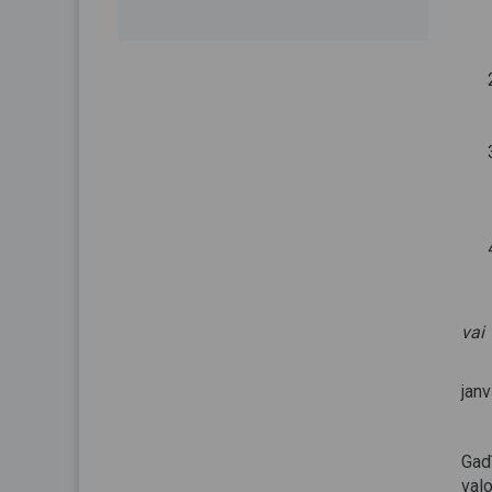
vai
5. 
janv
Gad
val