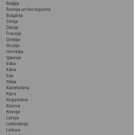
Beļģija
Bosnija un Hercegovina
Bulgārija
Čehija
Dānija
Francija
Grieķija
Gruzija
Horvātija
Igaunija
Irāka
Irāna
Īrija
Itālija
Kazahstāna
Kipra
Kirgizstāna
Kosova
Krievija
Latvija
Lielbritānija
Lietuva