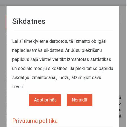
Pārlekt uz galveno saturu
Toggle
Sīkdatnes
naviga
Sākums
Informācija pārvadātājiem
Informācija par valstīm
Par ziemas riepām un to aprīkošanu ar ķēdēm ziemas sezonā
Lai šī tīmekļvietne darbotos, tā izmanto obligāti
Austrijā
nepieciešamās sīkdatnes. Ar Jūsu piekrišanu
papildus šajā vietnē var tikt izmantotas statistikas
Par ziemas riepām un to
un sociālo mediju sīkdatnes. Ja piekrītat šo papildu
aprīkošanu ar ķēdēm ziemas
sīkdatņu izmantošanai, lūdzu, atzīmējiet savu
sezonā Austrijā
izvēli:
03. decembris 2025
Valsts SIA Autotransporta direkcija informē, ka Austrijā
Apstiprināt
Noraidīt
ziemas sezonā, no tekošā gada
1. novembra līdz
nākošā gada 15. aprīlim
, kravas transportlīdzekļiem, kuru
pilna masa ir lielāka par 3500 kilogramiem ir jābūt
Privātuma politika
aprīkotiem ar ziemas riepām.