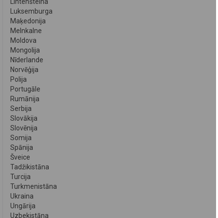
Lihtenšteina
Luksemburga
Maķedonija
Melnkalne
Moldova
Mongolija
Nīderlande
Norvēģija
Polija
Portugāle
Rumānija
Serbija
Slovākija
Slovēnija
Somija
Spānija
Šveice
Tadžikistāna
Turcija
Turkmenistāna
Ukraina
Ungārija
Uzbekistāna