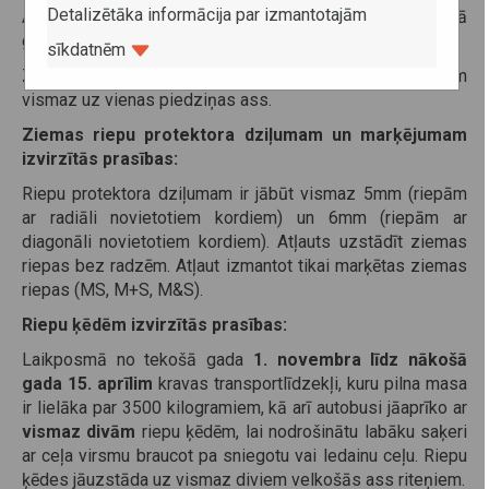
Detalizētāka informācija par izmantotajām
Autobusi jāaprīko ar ziemas riepām periodā no tekošā
gada
1. novembra līdz nākošā gada 15. martam.
sīkdatnēm
Ziemas riepām jābūt atbilstoši marķētām un uzstādītām
vismaz uz vienas piedziņas ass.
Ziemas riepu protektora dziļumam un marķējumam
izvirzītās prasības:
Riepu protektora dziļumam ir jābūt vismaz 5mm (riepām
ar radiāli novietotiem kordiem) un 6mm (riepām ar
diagonāli novietotiem kordiem). Atļauts uzstādīt ziemas
riepas bez radzēm. Atļaut izmantot tikai marķētas ziemas
riepas (MS, M+S, M&S).
Riepu ķēdēm izvirzītās prasības:
Laikposmā no tekošā gada
1. novembra līdz nākošā
gada 15. aprīlim
kravas transportlīdzekļi, kuru pilna masa
ir lielāka par 3500 kilogramiem, kā arī autobusi jāaprīko ar
vismaz divām
riepu ķēdēm, lai nodrošinātu labāku saķeri
ar ceļa virsmu braucot pa sniegotu vai ledainu ceļu. Riepu
ķēdes jāuzstāda uz vismaz diviem velkošās ass riteņiem.