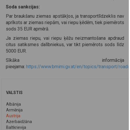
Soda sankcijas:
Par braukšanu ziemas apstākļos, ja transportlīdzeklis nav
aprīkots ar ziemas riepām, vai riepu ķēdēm, tiek piemērots
sods 35 EUR apmērā.
Ja ziemas riepu, vai riepu ķēžu neizmantošana apdraud
citus satiksmes dalībniekus, var tikt piemērots sods līdz
5000 EUR.
Sīkāka informācija
pieejama:
https://www.bmimi.gv.at/en/topics/transport/roads
VALSTIS
Albānija
Armēnija
Austrija
Azerbaidžāna
Baltkrievija