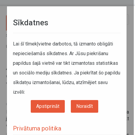
Pārlekt uz galveno saturu
Toggle
Sīkdatnes
naviga
Sākums
Informācija pārvadātājiem
Informācija par valstīm
Azerbaidžānas atļauju divpusējiem, tranzīta un trešo valstu
Lai šī tīmekļvietne darbotos, tā izmanto obligāti
pārvadājumiem izmantošanas īpatnības
nepieciešamās sīkdatnes. Ar Jūsu piekrišanu
papildus šajā vietnē var tikt izmantotas statistikas
Azerbaidžānas atļauju
un sociālo mediju sīkdatnes. Ja piekrītat šo papildu
divpusējiem, tranzīta un trešo
sīkdatņu izmantošanai, lūdzu, atzīmējiet savu
valstu pārvadājumiem
izmantošanas īpatnības
izvēli:
06. augusts 2025
Apstiprināt
Noraidīt
No 2025. gada vidus Latvijas pārvadātājiem ir pieejama
jauna veida Azerbaidžānas atļauja, kas dod iespēju veikt
divpusējos, tranzīta un trešo valstu pārvadājumus
.
Privātuma politika
Pārvadātājiem jāņem vērā, ka saskaņā ar Azerbaidžānas