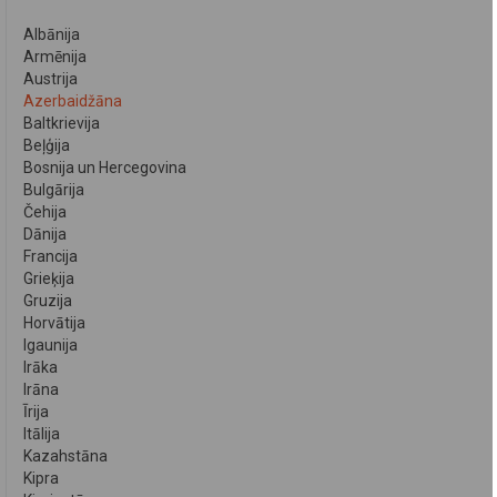
Albānija
Armēnija
Austrija
Azerbaidžāna
Baltkrievija
Beļģija
Bosnija un Hercegovina
Bulgārija
Čehija
Dānija
Francija
Grieķija
Gruzija
Horvātija
Igaunija
Irāka
Irāna
Īrija
Itālija
Kazahstāna
Kipra