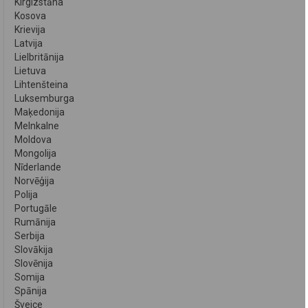
Kirgizstāna
Kosova
Krievija
Latvija
Lielbritānija
Lietuva
Lihtenšteina
Luksemburga
Maķedonija
Melnkalne
Moldova
Mongolija
Nīderlande
Norvēģija
Polija
Portugāle
Rumānija
Serbija
Slovākija
Slovēnija
Somija
Spānija
Šveice