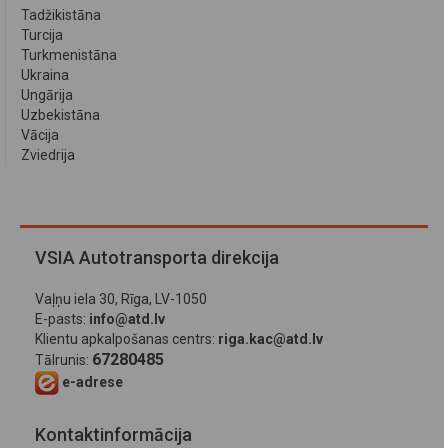
Tadžikistāna
Turcija
Turkmenistāna
Ukraina
Ungārija
Uzbekistāna
Vācija
Zviedrija
VSIA Autotransporta direkcija
Vaļņu iela 30, Rīga, LV-1050
E-pasts:
info@atd.lv
Klientu apkalpošanas centrs:
riga.kac@atd.lv
67280485
Tālrunis:
e-adrese
Kontaktinformācija