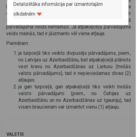
Detalizētāka informācija par izmantotajām
kompetentās iestādes skaidrojumiem, viena atļauja
divpusējiem, tranzīta un trešo valstu pārvadājumiem ir
sīkdatnēm
izmantojama tikai tādā gadījumā, ja turpceļā un atpakaļceļā
pārvadājuma veids nemainās. Ja atpakaļceļā pārvadājuma
veids mainās, tad ir jāizmanto vēl viena atļauja.
Piemēram:
ja turpceļā tiks veikts divpusējs pārvadājums, piem.,
no Latvijas uz Azerbaidžānu, bet atpakaļceļā plānots
vest kravu no Azerbaidžānas uz Lietuvu (trešās
valsts pārvadājums), tad ir nepieciešamas divas (2)
atļaujas.
ja gan turpceļā, gan atpakaļceļā tiks veikti trešās
valsts pārvadājumi (piem., no Čehijas uz
Azerbaidžānu un no Azerbaidžānas uz Igauniju), tad
visam braucienam var izmantot vienu (1) atļauju.
VALSTIS