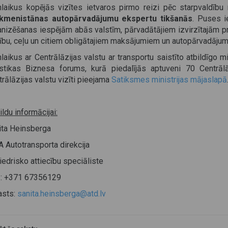
nlaikus kopējās vizītes ietvaros pirmo reizi pēc starpvaldību
kmenistānas autopārvadājumu ekspertu tikšanās
. Puses i
anizēšanas iespējām abās valstīm, pārvadātājiem izvirzītajām p
tību, ceļu un citiem obligātajiem maksājumiem un autopārvadājumu
laikus ar Centrālāzijas valstu ar transportu saistīto atbildīgo min
istikas Biznesa forums, kurā piedalījās aptuveni 70 Centrālā
rālāzijas valstu vizīti pieejama
Satiksmes ministrijas mājaslapā
ldu informācijai:
ita Heinsberga
A Autotransporta direkcija
edrisko attiecību speciāliste
r.: +371 67356129
asts:
sanita.heinsberga@atd.lv