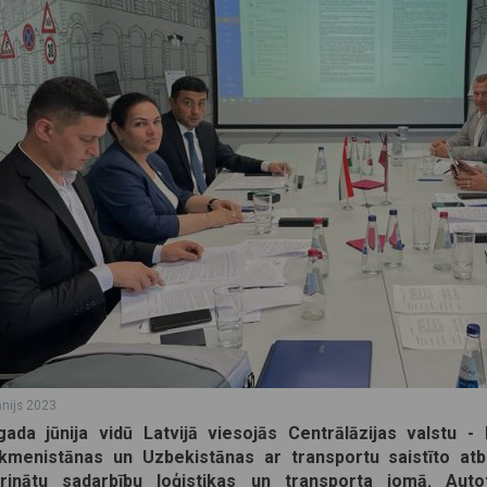
ūnijs 2023
gada jūnija vidū Latvijā viesojās Centrālāzijas valstu - 
kmenistānas un Uzbekistānas ar transportu saistīto atbild
prinātu sadarbību loģistikas un transporta jomā. Autot