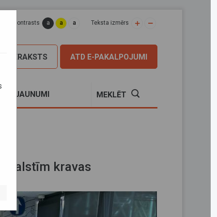
a
a
a
apas kontrasts
Teksta izmērs
PIERAKSTS
ATD E-PAKALPOJUMI
s
S
JAUNUMI
MEKLĒT
s
as valstīm kravas