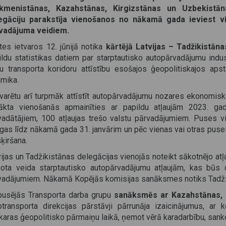
kmenistānas, Kazahstānas, Kirgizstānas un Uzbekistān
egāciju parakstīja vienošanos no nākamā gada ieviest vi
vadājuma veidiem.
tes ietvaros 12. jūnijā notika
kārtējā Latvijas – Tadžikistā
ildu statistikas datiem par starptautisko autopārvadājumu indust
nu transporta koridoru attīstību esošajos ģeopolitiskajos aps
amika.
 varētu arī turpmāk attīstīt autopārvadājumu nozares ekonomisko
ākta vienošanās apmainīties ar papildu atļaujām 2023. gad
vadātājiem, 100 atļaujas trešo valstu pārvadājumiem. Puses vi
gas līdz nākamā gada 31. janvārim un pēc vienas vai otras puses 
ķiršana.
vijas un Tadžikistānas delegācijas vienojās noteikt sākotnējo at
nota veida starptautisko autopārvadājumu atļaujām, kas būs d
vadājumiem. Nākamā Kopējās komisijas sanāksmes notiks Tadži
pusējās Transporta darba grupu
sanāksmēs ar Kazahstānas, 
otransporta direkcijas pārstāvji pārrunāja izaicinājumus, ar 
karas ģeopolitisko pārmaiņu laikā, ņemot vērā karadarbību, sankc