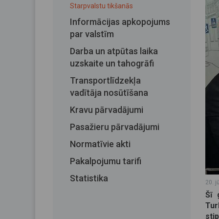
Starpvalstu tikšanās
Informācijas apkopojums
par valstīm
Darba un atpūtas laika
uzskaite un tahogrāfi
Transportlīdzekļa
vadītāja nosūtīšana
Kravu pārvadājumi
Pasažieru pārvadājumi
Normatīvie akti
Pakalpojumu tarifi
Statistika
20. j
Šī 
Tur
sti