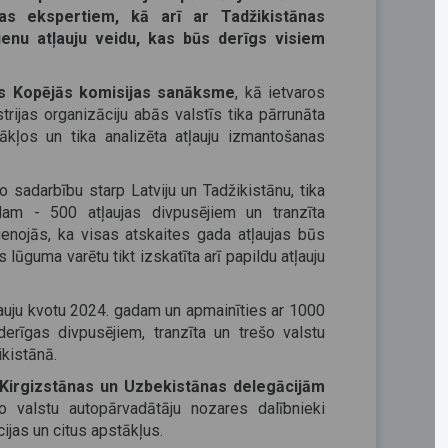
as ekspertiem, kā arī ar Tadžikistānas
enu atļauju veidu, kas būs derīgs visiem
nas Kopējās komisijas sanāksme
, kā ietvaros
rijas organizāciju abās valstīs tika pārrunāta
tākļos un tika analizēta atļauju izmantošanas
 sadarbību starp Latviju un Tadžikistānu, tika
am - 500 atļaujas divpusējiem un tranzīta
enojās, ka visas atskaites gada atļaujas būs
lūguma varētu tikt izskatīta arī papildu atļauju
ļauju kvotu 2024. gadam un apmainīties ar 1000
erīgas divpusējiem, tranzīta un trešo valstu
kistānā.
Kirgizstānas un Uzbekistānas delegācijām
ko valstu autopārvadātāju nozares dalībnieki
ijas un citus apstākļus.