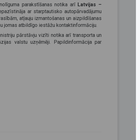
 nolīguma parakstīšanas notika arī
Latvijas –
epazīstināja ar starptautisko autopārvadājumu
rasībām, atļauju izmantošanas un aizpildīšanas
 jomas atbildīgo iestāžu kontaktinformāciju.
istriju pārstāvju vizīti notika arī transporta un
zijas valstu uzņēmēji. Papildinformācija par
.