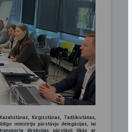
Kazahstānas, Kirgizstānas, Tadžikistānas,
īgo ministriju pārstāvju delegācijas, lai
ransporta direkcijas pārstāvji tikās ar