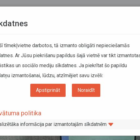
Teksta versija
L
kdatnes
KUSTĪBAS SARAKSTI
 šī tīmekļvietne darbotos, tā izmanto obligāti nepieciešamās
atnes. Ar Jūsu piekrišanu papildus šajā vietnē var tikt izmantota
DĀTĀJIEM
SABIEDRISKAIS TRANSPORTS
PAR MUM
istikas un sociālo mediju sīkdatnes. Ja piekrītat šo papildu
atņu izmantošanai, lūdzu, atzīmējiet savu izvēli:
ums
Informācija pārvadātājiem
Informācija par valstīm
Starpvalstu tikšanā
tvija stiprina sadarbību ar Centrālāzijas valstīm kravas autopārvadājumu jomā
Apstiprināt
Noraidīt
tvija stiprina sadarbību ar Centrālāzij
vātuma politika
topārvadājumu jomā
alizētāka informācija par izmantotajām sīkdatnēm