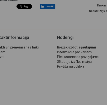
Drukas 
Nosūtīt ziņu 
aktinformācija
Noderīgi
kti un pieņemšanas laiki
Biežāk uzdotie jautājumi
jiem
Informācija par valstīm
īti
Piekļūstamības paziņojums
Sīkdatņu izvēles maiņa
Privātuma politika