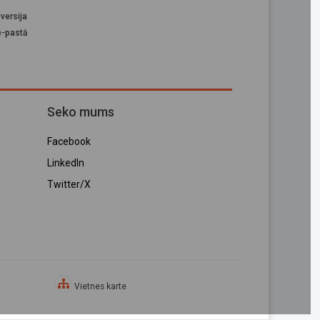
versija
e-pastā
Seko mums
Facebook
LinkedIn
Twitter/X
Vietnes karte