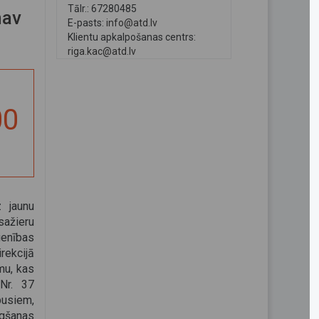
Tālr.: 67280485
nav
E-pasts:
info@atd.lv
Klientu apkalpošanas centrs:
riga.kac@atd.lv
00
z jaunu
ažieru
nības
rekcijā
mu, kas
 Nr. 37
busiem,
ēgšanas