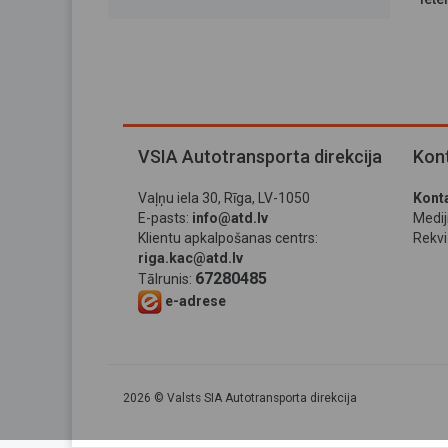
VSIA Autotransporta direkcija
Kont
Vaļņu iela 30, Rīga, LV-1050
Konta
E-pasts:
info@atd.lv
Medi
Klientu apkalpošanas centrs:
Rekviz
riga.kac@atd.lv
67280485
Tālrunis:
e-adrese
2026 © Valsts SIA Autotransporta direkcija