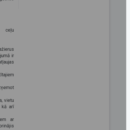
a ceļu
ažierus
ējumā ir
tļaujas
tajiem
zņemot
, vietu
 kā arī
iem ar
rinājis