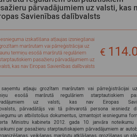
sažieru pārvadājumiem uz valsti, kas 
ropas Savienības dalībvalsts
Iesnieguma izskatīšana atļaujas izsniegšanai
grozītam maršrutam vai pārreģistrācijai uz
114.
jaunu termiņu esošā maršrutā regulāriem
starptautiskiem pasažieru pārvadājumiem uz
valsti, kas nav Eiropas Savienības dalībvalsts
 saņemtu atļauju grozītam maršrutam vai pārreģistrācijai u
miņu esošā maršrutā regulāriem starptautiskiem pas
rvadājumiem uz valsti, kas nav Eiropas Savie
bvalsts
,
pārvadātājs vai tā pilnvarotā persona iesniedz di
niegumu un atbilstošus dokumentus, izmantojot iesnieguma for
verta Ministru kabineta 2012. gada 10. janvāra noteikumu
teikumi par pasažieru starptautiskajiem pārvadājumiem ar auto
organizēšanas, veikšanas, maršrutu atklāšanas, grozīšanas un sl