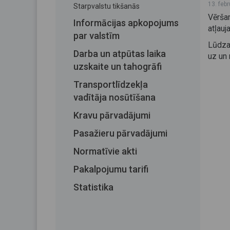
13. feb
Starpvalstu tikšanās
Vērša
Informācijas apkopojums
atļauj
par valstīm
Lūdza
Darba un atpūtas laika
uz un 
uzskaite un tahogrāfi
Transportlīdzekļa
vadītāja nosūtīšana
Kravu pārvadājumi
Pasažieru pārvadājumi
Normatīvie akti
Pakalpojumu tarifi
Statistika