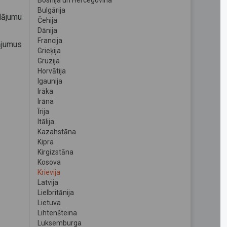
Bosnija un Hercegovina
Bulgārija
dājumu
Čehija
Dānija
Francija
ājumus
Grieķija
Gruzija
Horvātija
Igaunija
Irāka
Irāna
Īrija
Itālija
Kazahstāna
Kipra
Kirgizstāna
Kosova
Krievija
Latvija
Lielbritānija
Lietuva
Lihtenšteina
Luksemburga