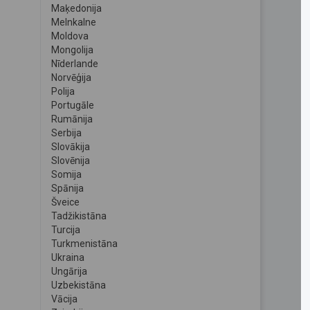
Maķedonija
Melnkalne
Moldova
Mongolija
Nīderlande
Norvēģija
Polija
Portugāle
Rumānija
Serbija
Slovākija
Slovēnija
Somija
Spānija
Šveice
Tadžikistāna
Turcija
Turkmenistāna
Ukraina
Ungārija
Uzbekistāna
Vācija