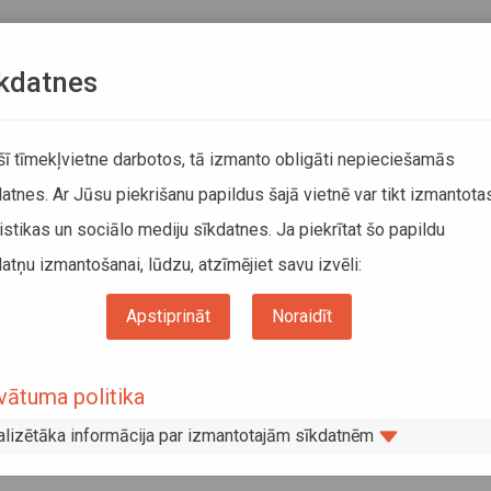
Teksta versija
L
kdatnes
KUSTĪBAS SARAKSTI
 šī tīmekļvietne darbotos, tā izmanto obligāti nepieciešamās
atnes. Ar Jūsu piekrišanu papildus šajā vietnē var tikt izmantota
DĀTĀJIEM
SABIEDRISKAIS TRANSPORTS
PAR MUM
istikas un sociālo mediju sīkdatnes. Ja piekrītat šo papildu
atņu izmantošanai, lūdzu, atzīmējiet savu izvēli:
Informācija pārvadātājiem
Informācija par valstīm
2025. gada Krievijas vienreizējo autopārvadājumu atļauju derīguma termiņa
Apstiprināt
Noraidīt
nāšanu
 2025. gada Krievijas vienreizējo
vātuma politika
opārvadājumu atļauju derīguma termi
alizētāka informācija par izmantotajām sīkdatnēm
arināšanu