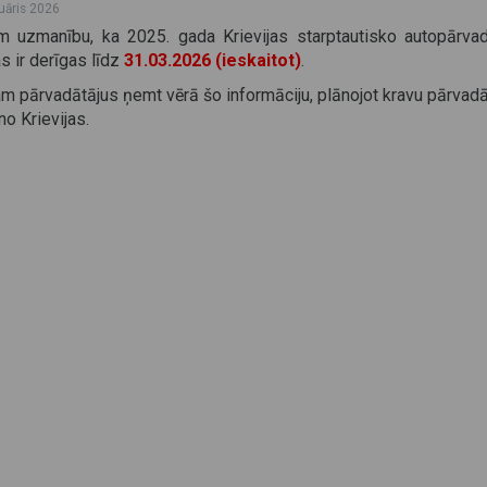
ruāris 2026
m uzmanību, ka 2025. gada Krievijas starptautisko autopārva
as ir derīgas līdz
31.03.2026 (ieskaitot)
.
m pārvadātājus ņemt vērā šo informāciju, plānojot kravu pārvad
no Krievijas.