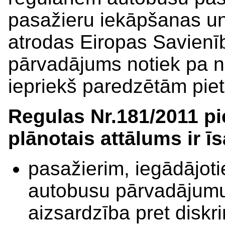
pasažieru iekāpšanas un 
atrodas Eiropas Savienī
pārvadājums notiek pa n
iepriekš paredzētām piet
Regulas Nr.181/2011 p
plānotais attālums ir 
pasažierim, iegādājotie
autobusu pārvadājumu
aizsardzība pret diskri