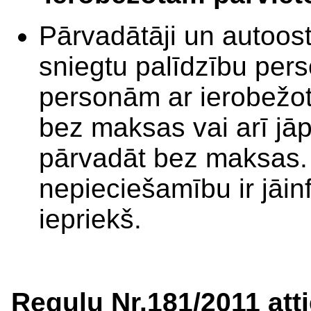
Pārvadātāji un autoostu
sniegtu palīdzību pers
personām ar ierobežo
bez maksas vai arī j
pārvadāt bez maksas.
nepieciešamību ir jāi
iepriekš.
Regulu Nr.181/2011 att