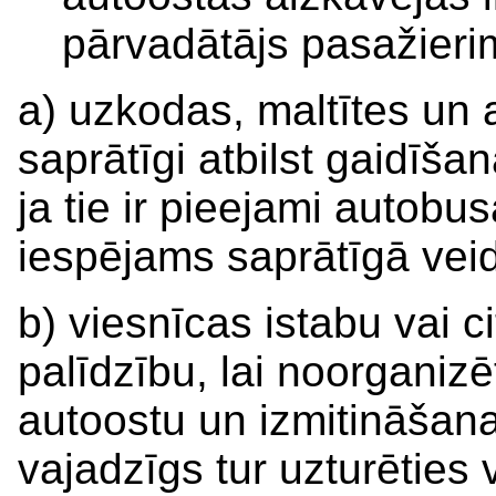
pārvadātājs pasažier
a) uzkodas, maltītes un
saprātīgi atbilst gaidīš
ja tie ir pieejami autobus
iespējams saprātīgā vei
b) viesnīcas istabu vai c
palīdzību, lai noorganiz
autoostu un izmitināšan
vajadzīgs tur uzturēties 