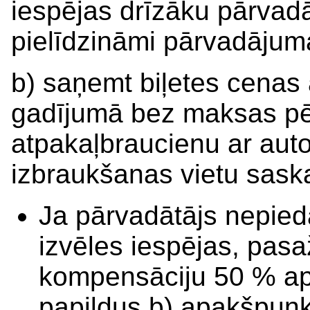
iespējas drīzāku pārvad
pielīdzināmi pārvadājuma
b) saņemt biļetes cenas
gadījumā bez maksas pē
atpakaļbraucienu ar aut
izbraukšanas vietu sask
Ja pārvadātājs nepie
izvēles iespējas, pasaž
kompensāciju 50 % ap
papildus b) apakšpunkt