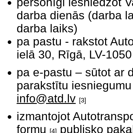
personīgi iesniedzot Va
darba dienās (darba la
darba laiks)
pa pastu - rakstot Auto
ielā 30, Rīgā, LV-1050
pa e-pastu – sūtot ar 
parakstītu iesniegumu
info@atd.lv
[3]
izmantojot Autotranspo
formu
publisko paka
[4]