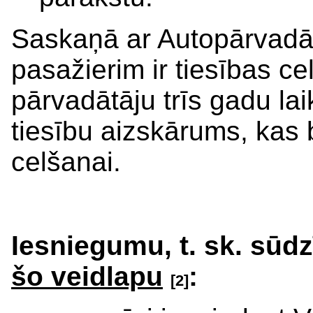
Saskaņā ar Autopārvadā
pasažierim ir tiesības cel
pārvadātāju trīs gadu lai
tiesību aizskārums, kas 
celšanai.
Iesniegumu, t. sk. sūdzī
šo veidlapu
:
[2]