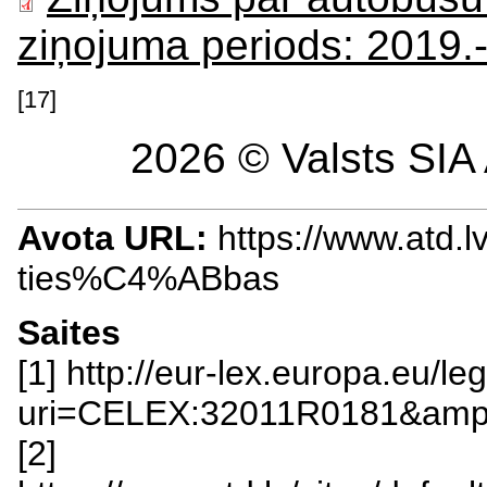
ziņojuma periods: 2019.
[17]
2026 © Valsts SIA 
Avota URL:
https://www.atd.
ties%C4%ABbas
Saites
[1] http://eur-lex.europa.eu/l
uri=CELEX:32011R0181&amp
[2]