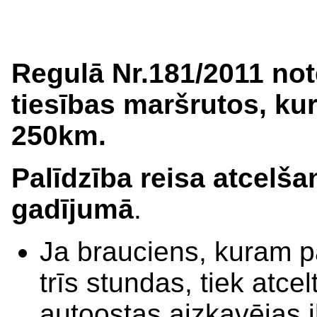
Regulā Nr.181/2011 not
tiesības maršrutos, ku
250km.
Palīdzība reisa atcelš
gadījumā
.
Ja brauciens, kuram p
trīs stundas, tiek atce
autoostas aizkavējas 