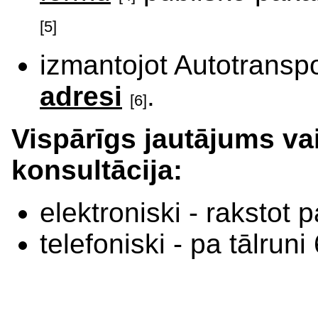
[5]
izmantojot Autotranspo
adresi
.
[6]
Vispārīgs jautājums v
konsultācija:
elektroniski - rakstot
telefoniski - pa tālrun