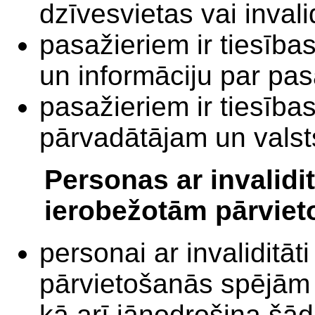
dzīvesvietas vai invali
pasažieriem ir tiesība
un informāciju par pas
pasažieriem ir tiesība
pārvadātājam un valst
Personas ar invalidi
ierobežotām pārviet
personai ar invaliditā
pārvietošanās spējām 
kā arī jānodrošina šād