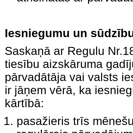
Iesniegumu un sūdzību
Saskaņā ar Regulu Nr.1
tiesību aizskāruma gadīju
pārvadātāja vai valsts i
ir jāņem vērā, ka iesnie
kārtībā:
pasažieris trīs mēnešu