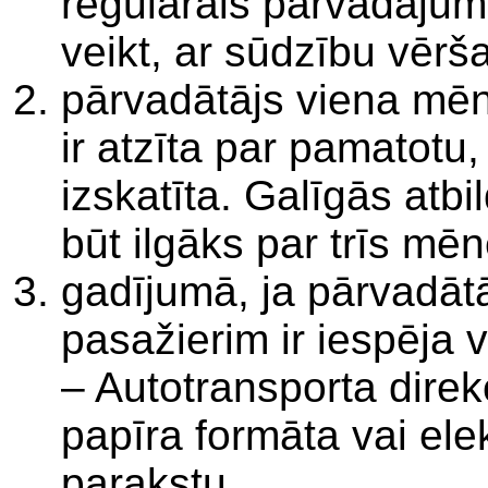
regulārais pārvadājums
veikt, ar sūdzību vērš
pārvadātājs viena mēn
ir atzīta par pamatotu, 
izskatīta. Galīgās atb
būt ilgāks par trīs mē
gadījumā, ja pārvadātāj
pasažierim ir iespēja 
– Autotransporta direkc
papīra formāta vai ele
parakstu.