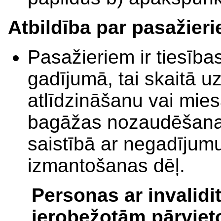
Atbildība par pasažier
Pasažieriem ir tiesīb
gadījumā, tai skaitā 
atlīdzināšanu vai mie
bagāžas nozaudēšana
saistībā ar negadījum
izmantošanas dēļ.
Personas ar invalidi
ierobežotām pārviet