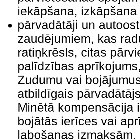
iekāpšana, izkāpšana
pārvadātāji un autoostu 
zaudējumiem, kas radu
ratiņkrēsls, citas pārv
palīdzības aprīkojums, 
Zudumu vai bojājumus
atbildīgais pārvadātājs
Minētā kompensācija i
bojātās ierīces vai ap
labošanas izmaksām.