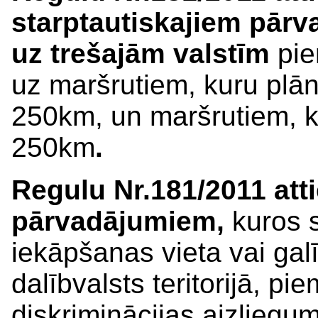
starptautiskajiem pār
uz trešajām valstīm
pi
uz maršrutiem, kuru plān
250km, un maršrutiem, 
250km
.
Regulu Nr.181/2011 att
pārvadājumiem,
kuros 
iekāpšanas vieta vai gal
dalībvalsts teritorijā, pi
diskriminācijas aizliegu