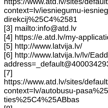
https://www.atd.lv/sites/defa
context=lv/iesniegumu-iesni
direkcij%25C4%2581
[3] mailto:info@atd.lv
[4] https://e.atd.lv/my-applic
[5] http://www.latvija.lv/
[6] http://www.latvija.lv/lv/Ead
address=_default@40003429
[7]
https://www.atd.lv/sites/defa
context=lv/autobusu-pasa%2
ties%25C4%25ABbas