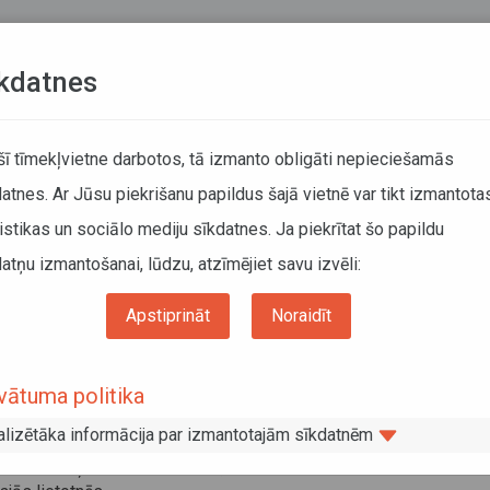
Teksta versija
L
kdatnes
KUSTĪBAS SARAKSTI
 šī tīmekļvietne darbotos, tā izmanto obligāti nepieciešamās
atnes. Ar Jūsu piekrišanu papildus šajā vietnē var tikt izmantota
DĀTĀJIEM
SABIEDRISKAIS TRANSPORTS
PAR MUM
istikas un sociālo mediju sīkdatnes. Ja piekrītat šo papildu
atņu izmantošanai, lūdzu, atzīmējiet savu izvēli:
Apstiprināt
Noraidīt
ar CFLA par akumulatoru bateriju elektrovilcienu projekta ievieš
vātuma politika
alizētāka informācija par izmantotajām sīkdatnēm
februāra biļetes uz Krāslavas, Indras un Ludzas vilcieniem varēs