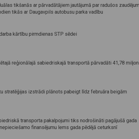
duālas tikšanās ar pārvadātājiem jautājumā par radušos zaudēju
odien tikās ar Daugavpils autobusu parka vadību
 darba kārtību pirmdienas STP sēdei
tajā reģionālajā sabiedriskajā transportā pārvadāti 41,78 miljon
 stratēģijas izstrādi plānots pabeigt līdz februāra beigām
iedriskā transporta pakalpojumi tiks nodrošināti pagājušā gada
 nepieciešamo finansējumu lems gada pēdējā ceturksnī