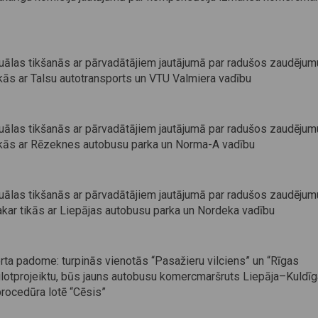
iduālas tikšanās ar pārvadātājiem jautājumā par radušos zaudējum
ikās ar Talsu autotransports un VTU Valmiera vadību
iduālas tikšanās ar pārvadātājiem jautājumā par radušos zaudējum
ikās ar Rēzeknes autobusu parka un Norma-A vadību
iduālas tikšanās ar pārvadātājiem jautājumā par radušos zaudējum
akar tikās ar Liepājas autobusu parka un Nordeka vadību
rta padome: turpinās vienotās “Pasažieru vilciens” un “Rīgas
ilotprojeiktu, būs jauns autobusu komercmaršruts Liepāja–Kuldīg
procedūra lotē “Cēsis”