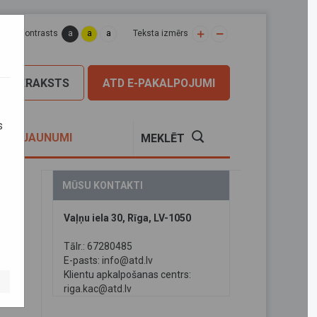
a
a
a
apas kontrasts
Teksta izmērs
PIERAKSTS
ATD E-PAKALPOJUMI
s
S
JAUNUMI
MEKLĒT
MŪSU KONTAKTI
Vaļņu iela 30, Rīga, LV-1050
anu
Tālr.: 67280485
E-pasts:
info@atd.lv
Klientu apkalpošanas centrs:
riga.kac@atd.lv