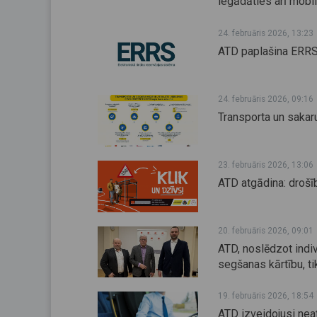
iegādāties arī mobil
24. februāris 2026, 13:23
ATD paplašina ERRS k
24. februāris 2026, 09:16
Transporta un sakar
23. februāris 2026, 13:06
ATD atgādina: drošī
20. februāris 2026, 09:01
ATD, noslēdzot indi
segšanas kārtību, t
19. februāris 2026, 18:54
ATD izveidojusi nea