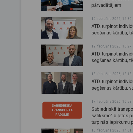
pārvadātājiem
19. februāris 2026, 15:30
ATD, turpinot indiv
segšanas kārtību, t
19. februāris 2026, 10:27
ATD, turpinot indiv
segšanas kārtību, t
18. februāris 2026, 13:18
ATD, turpinot indiv
segšanas kārtību, v
17. februāris 2026, 16:53
Sabiedriskā transpo
satiksme” biļetes p
turpinās iepirkumu 
16. februāris 2026, 14:01