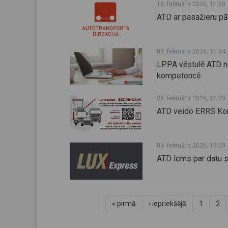
10. februāris 2026, 11:58
ATD ar pasažieru p
09. februāris 2026, 11:34
LPPA vēstulē ATD no
kompetencē
05. februāris 2026, 11:09
ATD veido ERRS Kon
04. februāris 2026, 13:09
ATD lems par datu 
« pirmā
‹ iepriekšējā
1
2