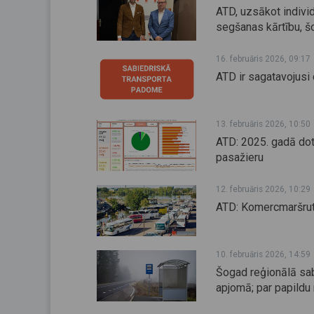
ATD, uzsākot indivi
segšanas kārtību, š
16. februāris 2026, 09:17
ATD ir sagatavojusi
13. februāris 2026, 10:50
ATD: 2025. gadā dotē
pasažieru
12. februāris 2026, 10:29
ATD: Komercmaršrutu
10. februāris 2026, 14:59
Šogad reģionālā sab
apjomā; par papildu