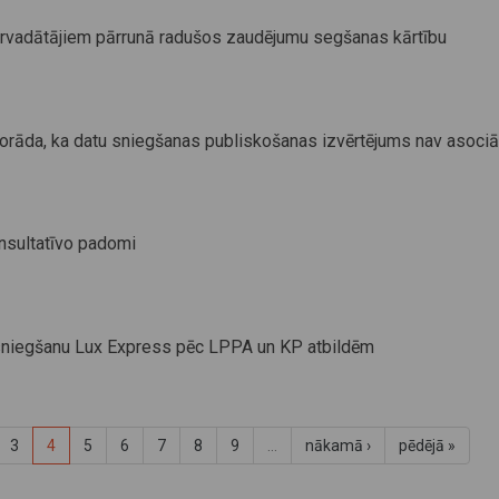
ārvadātājiem pārrunā radušos zaudējumu segšanas kārtību
rāda, ka datu sniegšanas publiskošanas izvērtējums nav asociā
sultatīvo padomi
sniegšanu Lux Express pēc LPPA un KP atbildēm
3
4
5
6
7
8
9
…
nākamā ›
pēdējā »