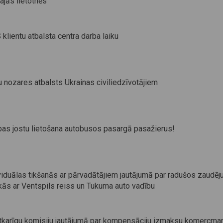
ajās lietotnēs
lientu atbalsta centra darba laiku
u nozares atbalsts Ukrainas civiliedzīvotājiem
bas jostu lietošana autobusos pasargā pasažierus!
viduālas tikšanās ar pārvadātājiem jautājumā par radušos zaudē
ikās ar Ventspils reiss un Tukuma auto vadību
tkarīgu komisiju jautājumā par kompensāciju izmaksu komercmar