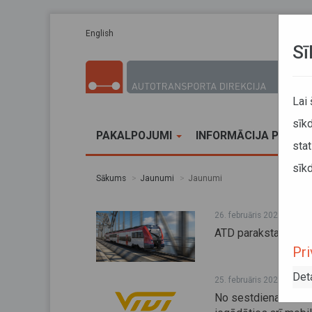
Pārlekt uz galveno saturu
English
Sī
Lai
sīkd
PAKALPOJUMI
INFORMĀCIJA PĀRVA
stat
sīkd
Sākums
Jaunumi
Jaunumi
26. februāris 2026, 10:35
ATD paraksta līgumu 
Pri
Det
25. februāris 2026, 13:35
No sestdienas, 28. 