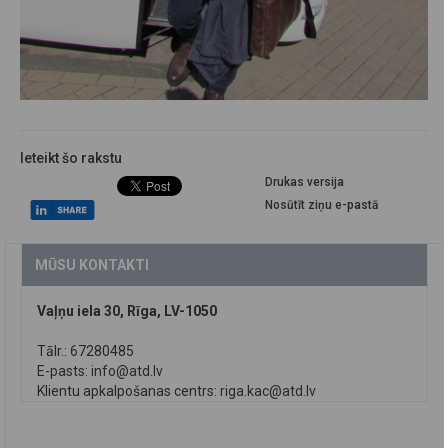
Ieteikt šo rakstu
Drukas versija
Nosūtīt ziņu e-pastā
MŪSU KONTAKTI
Vaļņu iela 30, Rīga, LV-1050
Tālr.: 67280485
E-pasts:
info@atd.lv
Klientu apkalpošanas centrs:
riga.kac@atd.lv