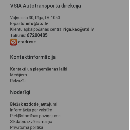
VSIA Autotransporta direkcija
Vaļņu iela 30, Rīga, LV-1050
E-pasts:
info@atd.lv
Klientu apkalpošanas centrs:
riga.kac@atd.lv
67280485
Tālrunis:
e-adrese
Kontaktinformācija
Kontakti un pieņemšanas laiki
Medijiem
Rekvizīti
Noderīgi
Biežāk uzdotie jautājumi
Informācija par valstīm
Piekļūstamības paziņojums
Sīkdatņu izvēles maiņa
Privātuma politika