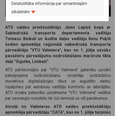
Detalizētāka informācija par izmantotajām
sīkdatnēm
18. jūnijs 2026
ATD valdes priekšsēdētājs Jānis Lapiņš kopā ar
Sabiedriskā transporta departamenta vadītāju
Tomasu Beikuli un Audita daļas vadītāju Ilonu Puķīti
šodien apmeklēja reģionālā sabiedriskā transporta
pārvadātāju "VTU Valmiera", kas no 1. jūlija uzsāks
pasažieru pārvadājumu nodrošināšanu maršruta tīkla
daļā "Sigulda, Limbaži".
ATD pārliecinājās par "VTU Valmiera" gatavību uzsākt
pakalpojuma nodrošināšanu, novērtēja izstrādātos
inovatīvos digitalizācijas rīkus un ieguldīto darbu,
rūpējoties par autobusu vadītāju komfortu un labklājību.
ATD izsaka pateicību uzņēmuma "VTU Valmiera" vadībai
par sasniegto rezultātu tik īsā termiņā un vēl panākumus.
Atceļā no Valmieras ATD valdes priekšsēdētājs
apmeklēja pārvadātāju "CATA", kas no 1. jūlija turpinās