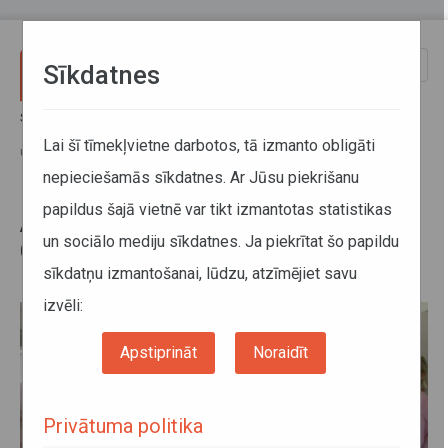
Pārlekt uz galveno saturu
Toggle
Sīkdatnes
naviga
Sākums
Jaunumi
ATD reģionālā vizīte Valmierā un Cēsīs, tiekoties ar "VTU Valmiera"
Lai šī tīmekļvietne darbotos, tā izmanto obligāti
un "CATA"
nepieciešamās sīkdatnes. Ar Jūsu piekrišanu
papildus šajā vietnē var tikt izmantotas statistikas
ATD reģionālā vizīte Valmierā un
un sociālo mediju sīkdatnes. Ja piekrītat šo papildu
Cēsīs, tiekoties ar "VTU Valmiera"
sīkdatņu izmantošanai, lūdzu, atzīmējiet savu
un "CATA"
izvēli:
Apstiprināt
Noraidīt
Privātuma politika