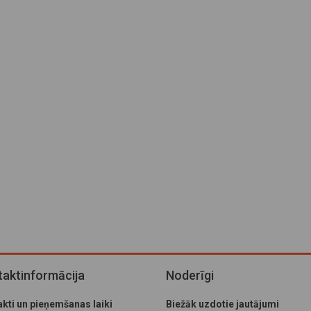
aktinformācija
Noderīgi
kti un pieņemšanas laiki
Biežāk uzdotie jautājumi