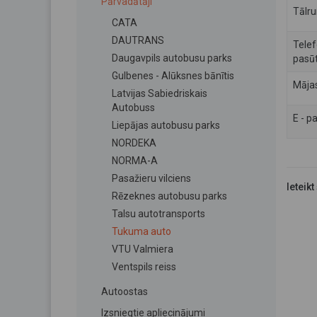
Pārvadātāji
Tālru
CATA
DAUTRANS
Telef
Daugavpils autobusu parks
pasūt
Gulbenes - Alūksnes bānītis
Māja
Latvijas Sabiedriskais
Autobuss
E - p
Liepājas autobusu parks
NORDEKA
NORMA-A
Pasažieru vilciens
Ieteikt
Rēzeknes autobusu parks
Talsu autotransports
Tukuma auto
VTU Valmiera
Ventspils reiss
Autoostas
Izsniegtie apliecinājumi