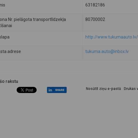
nis
63182186
ona Nr. pielāgota transportlīdzekļa
80700002
īšanai
slapa
http://www.tukumaauto.lv/
asta adrese
tukuma.auto@inbox.lv
 šo rakstu
Nosūtīt ziņu e-pastā
Drukas v