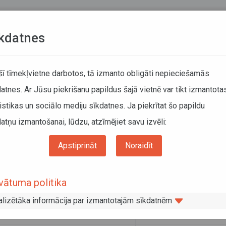
Teksta versija
L
kdatnes
ATCELTIE REISI
KUSTĪBAS SARAKSTI
 šī tīmekļvietne darbotos, tā izmanto obligāti nepieciešamās
atnes. Ar Jūsu piekrišanu papildus šajā vietnē var tikt izmantota
DĀTĀJIEM
SABIEDRISKAIS TRANSPORTS
PAR MUM
istikas un sociālo mediju sīkdatnes. Ja piekrītat šo papildu
atņu izmantošanai, lūdzu, atzīmējiet savu izvēli:
Sabiedriskais transports
Noderīga informācija
Pārvadātāji
"Tukuma auto"
Apstiprināt
Noraidīt
 "Tukuma auto"
vātuma politika
vāris 2019
alizētāka informācija par izmantotajām sīkdatnēm
trācijas numurs
40003262339