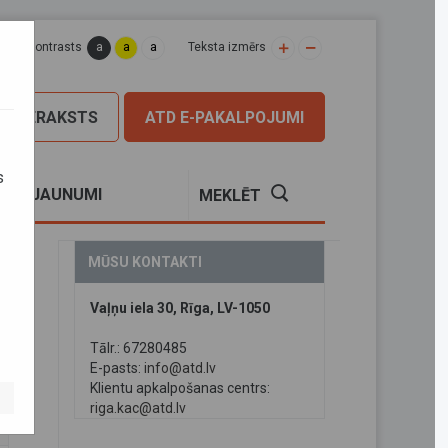
a
a
a
apas kontrasts
Teksta izmērs
PIERAKSTS
ATD E-PAKALPOJUMI
s
S
JAUNUMI
MEKLĒT
MŪSU KONTAKTI
Vaļņu iela 30, Rīga, LV-1050
Tālr.: 67280485
E-pasts:
info@atd.lv
Klientu apkalpošanas centrs:
riga.kac@atd.lv