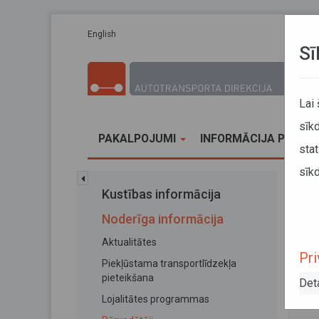
Pārlekt uz galveno saturu
English
Sī
Lai
sīkd
PAKALPOJUMI
INFORMĀCIJA PĀRVA
stat
sīkd
Sākums
Kustības informācija
SIA 
Noderīga informācija
SIA
Aktualitātes
Pri
Piekļūstama transportlīdzekļa
08. jan
pieteikšana
Det
Reģis
Lojalitātes programmas