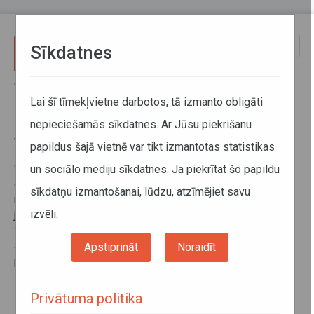
Pārlekt uz galveno saturu
Toggle
Sīkdatnes
naviga
Sākums
Sabiedriskais transports
Pakalpojumi pārvadātājiem
Transportlīdzekļu izmaiņas
Lai šī tīmekļvietne darbotos, tā izmanto obligāti
nepieciešamās sīkdatnes. Ar Jūsu piekrišanu
Transportlīdzekļu izmaiņas
papildus šajā vietnē var tikt izmantotas statistikas
Saskaņā ar pakalpojuma pasūtītāja – Autotransporta
un sociālo mediju sīkdatnes. Ja piekrītat šo papildu
direkcijas – un sabiedriskā transporta pakalpojuma
sīkdatņu izmantošanai, lūdzu, atzīmējiet savu
nodrošinātāja līgumā noteikto pasažieru pārvadātājam ir
izvēli:
jāinformē direkcija par gadījumiem, kad sabiedriskā
transporta pakalpojumu nodrošināšanai tiek izmantoti
autobusi, kas nav minēti līgumā. Par izmaiņām
Apstiprināt
Noraidīt
pārvadātājam ir jāinformē direkcija divu līdz trīs dienu
laikā.
Privātuma politika