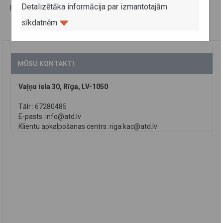
Detalizētāka informācija par izmantotajām
Ieteikt šo rakstu
Drukas versija
sīkdatnēm
Nosūtīt ziņu e-pastā
MŪSU KONTAKTI
Vaļņu iela 30, Rīga, LV-1050
Tālr.: 67280485
E-pasts:
info@atd.lv
Klientu apkalpošanas centrs:
riga.kac@atd.lv