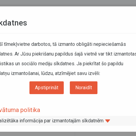
Teksta versija
L
kdatnes
KUSTĪBAS SARAKSTI
 šī tīmekļvietne darbotos, tā izmanto obligāti nepieciešamās
atnes. Ar Jūsu piekrišanu papildus šajā vietnē var tikt izmantota
DĀTĀJIEM
SABIEDRISKAIS TRANSPORTS
PAR MUM
istikas un sociālo mediju sīkdatnes. Ja piekrītat šo papildu
atņu izmantošanai, lūdzu, atzīmējiet savu izvēli:
Sabiedriskais transports
Noderīga informācija
Pārvadātāji
"Latvijas Sabiedriskais autobuss"
Apstiprināt
Noraidīt
 "Latvijas Sabiedriskais autobuss"
vātuma politika
vāris 2019
alizētāka informācija par izmantotajām sīkdatnēm
trācijas numurs
48503004916