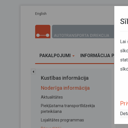
Pārlekt uz galveno saturu
English
Sī
Lai
sīkd
PAKALPOJUMI
INFORMĀCIJA PĀRVA
stat
sīkd
Sākums
Kustības informācija
SIA 
Noderīga informācija
SIA
Aktualitātes
Pri
Piekļūstama transportlīdzekļa
08. jan
pieteikšana
Det
Reģis
Lojalitātes programmas