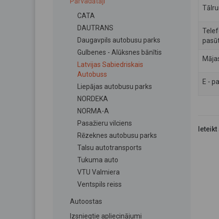
Pārvadātāji
Tālru
CATA
DAUTRANS
Telef
Daugavpils autobusu parks
pasūt
Gulbenes - Alūksnes bānītis
Māja
Latvijas Sabiedriskais
Autobuss
E - p
Liepājas autobusu parks
NORDEKA
NORMA-A
Pasažieru vilciens
Ieteikt
Rēzeknes autobusu parks
Talsu autotransports
Tukuma auto
VTU Valmiera
Ventspils reiss
Autoostas
Izsniegtie apliecinājumi