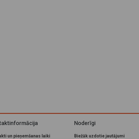
aktinformācija
Noderīgi
kti un pieņemšanas laiki
Biežāk uzdotie jautājumi