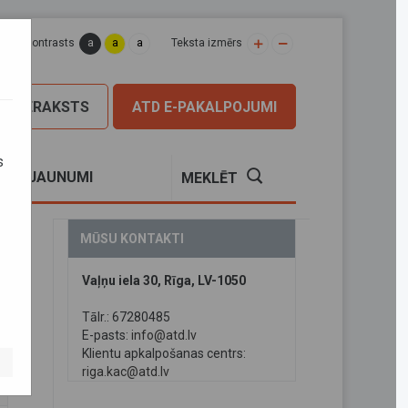
a
a
a
apas kontrasts
Teksta izmērs
PIERAKSTS
ATD E-PAKALPOJUMI
s
S
JAUNUMI
MEKLĒT
MŪSU KONTAKTI
Vaļņu iela 30, Rīga, LV-1050
Tālr.: 67280485
E-pasts:
info@atd.lv
Klientu apkalpošanas centrs:
riga.kac@atd.lv