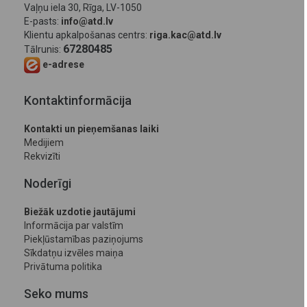
Vaļņu iela 30, Rīga, LV-1050
E-pasts:
info@atd.lv
Klientu apkalpošanas centrs:
riga.kac@atd.lv
67280485
Tālrunis:
e-adrese
Kontaktinformācija
Kontakti un pieņemšanas laiki
Medijiem
Rekvizīti
Noderīgi
Biežāk uzdotie jautājumi
Informācija par valstīm
Piekļūstamības paziņojums
Sīkdatņu izvēles maiņa
Privātuma politika
Seko mums