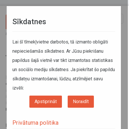
Pārlekt uz galveno saturu
Toggle
Sīkdatnes
naviga
Sākums
Sabiedriskais transports
Pakalpojumi pārvadātājiem
Īslaicīgu (svētku) izmaiņu priekšlikums
Lai šī tīmekļvietne darbotos, tā izmanto obligāti
nepieciešamās sīkdatnes. Ar Jūsu piekrišanu
Īslaicīgu (svētku) izmaiņu
papildus šajā vietnē var tikt izmantotas statistikas
priekšlikums
un sociālo mediju sīkdatnes. Ja piekrītat šo papildu
Pārvadātājs var ierosināt pasūtītājam – Autotransporta
sīkdatņu izmantošanai, lūdzu, atzīmējiet savu
direkcijai -, ņemot vērā īpašus apstākļus (piemēram,
izvēli:
svētku dienas, pasažieru plūsma, laikapstākļi, autoceļa,
ielas vai sliežu ceļa remonts), paredzēt īslaicīgas
Apstiprināt
Noraidīt
izmaiņas sabiedriskā transporta pakalpojumu sniegšanas
nosacījumos, neveicot izmaiņas maršrutu tīklā.
Privātuma politika
Normatīvie akti