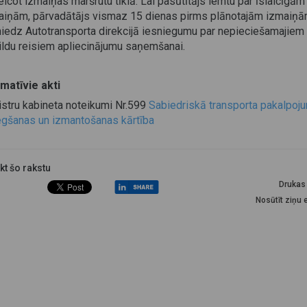
icot izmaiņas maršrutu tīklā. Lai pasūtītājs lemtu par īslaicīgām
aiņām, pārvadātājs vismaz 15 dienas pirms plānotajām izmaiņ
niedz Autotransporta direkcijā iesniegumu par nepieciešamajiem
ildu reisiem apliecinājumu saņemšanai.
matīvie akti
istru kabineta noteikumi Nr.599
Sabiedriskā transporta pakalpoj
egšanas un izmantošanas kārtība
ikt šo rakstu
Drukas 
Nosūtīt ziņu 