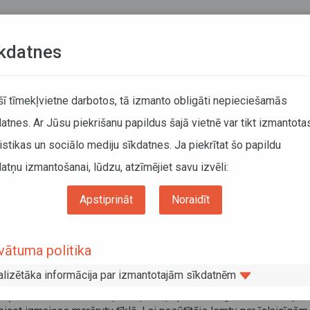
Teksta versija
L
kdatnes
KUSTĪBAS SARAKSTI
 šī tīmekļvietne darbotos, tā izmanto obligāti nepieciešamās
atnes. Ar Jūsu piekrišanu papildus šajā vietnē var tikt izmantota
DĀTĀJIEM
SABIEDRISKAIS TRANSPORTS
PAR MUM
istikas un sociālo mediju sīkdatnes. Ja piekrītat šo papildu
atņu izmantošanai, lūdzu, atzīmējiet savu izvēli:
ums
Sabiedriskais transports
Pakalpojumi pārvadātājiem
Īslaicīgu (svētku
Apstiprināt
Noraidīt
pildu reisi
vātuma politika
adātājs var ierosināt pasūtītājam – Autotransporta direkcijai -,
ā īpašus apstākļus (piemēram, svētku dienas, pasažieru plūsma,
alizētāka informācija par izmantotajām sīkdatnēm
apstākļi, autoceļa, ielas vai sliežu ceļa remonts), paredzēt īslaic
aiņas sabiedriskā transporta pakalpojumu sniegšanas nosacījum