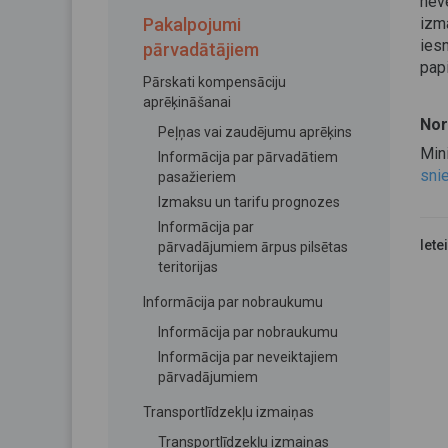
neve
Pakalpojumi
izm
ies
pārvadātājiem
pap
Pārskati kompensāciju
aprēķināšanai
Nor
Peļņas vai zaudējumu aprēķins
Min
Informācija par pārvadātiem
sni
pasažieriem
Izmaksu un tarifu prognozes
Informācija par
Iete
pārvadājumiem ārpus pilsētas
teritorijas
Informācija par nobraukumu
Informācija par nobraukumu
Informācija par neveiktajiem
pārvadājumiem
Transportlīdzekļu izmaiņas
Transportlīdzekļu izmaiņas