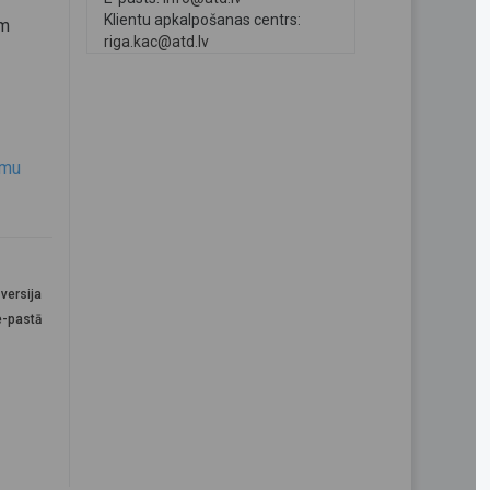
Klientu apkalpošanas centrs:
ām
riga.kac@atd.lv
umu
versija
e-pastā