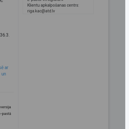
ēc
Klientu apkalpošanas centrs:
riga.kac@atd.lv
36.3.
ē ar
 un
versija
e-pastā