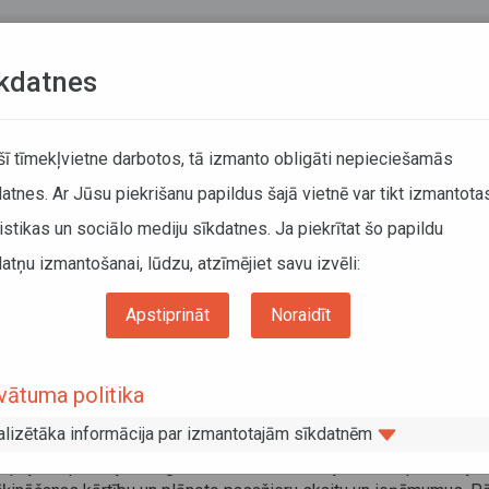
Teksta versija
L
kdatnes
ATCELTIE REISI
KUSTĪBAS SARAKSTI
 šī tīmekļvietne darbotos, tā izmanto obligāti nepieciešamās
atnes. Ar Jūsu piekrišanu papildus šajā vietnē var tikt izmantota
DĀTĀJIEM
SABIEDRISKAIS TRANSPORTS
PAR MUM
istikas un sociālo mediju sīkdatnes. Ja piekrītat šo papildu
atņu izmantošanai, lūdzu, atzīmējiet savu izvēli:
ums
Sabiedriskais transports
Pakalpojumi pārvadātājiem
Pārskati kompens
Apstiprināt
Noraidīt
maksu un tarifu prognozes
vātuma politika
otransporta direkcija veic prognozētos aprēķinus nākamajam kal
am par reģionālās nozīmes pārvadājumiem, pamatojoties uz
alizētāka informācija par izmantotajām sīkdatnēm
iprināto maršrutu tīklu, kā arī ņemot vērā sabiedriskā transporta
alpojumu pasūtījuma līgumos noteikto zaudējumu kompensācijas