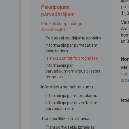
apr
Pakalpojumi
pro
1. j
pārvadātājiem
Vals
Pārskati kompensāciju
Aut
aprēķināšanai
kom
Peļņas vai zaudējumu aprēķins
un 
Informācija par pārvadātiem
pasažieriem
Izmaksu un tarifu prognozes
Nor
Informācija par
Min
pārvadājumiem ārpus pilsētas
sab
teritorijas
izd
Informācija par nobraukumu
Informācija par nobraukumu
Iete
Informācija par neveiktajiem
pārvadājumiem
Transportlīdzekļu izmaiņas
Transportlīdzekļu izmaiņas