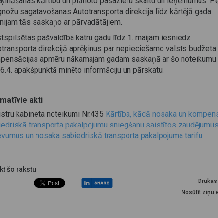
ēķināšanas kārtību un plānoto pasažieru skaitu un ieņēmumus. P
gnožu sagatavošanas Autotransporta direkcija līdz kārtējā gada
ūnijam tās saskaņo ar pārvadātājiem.
tspilsētas pašvaldība katru gadu līdz 1. maijam iesniedz
otransporta direkcijā aprēķinus par nepieciešamo valsts budžeta
pensācijas apmēru nākamajam gadam saskaņā ar šo noteikumu 
36.4. apakšpunktā minēto informāciju un pārskatu.
matīvie akti
istru kabineta noteikumi Nr.435
Kārtība, kādā nosaka un kompens
iedriskā transporta pakalpojumu sniegšanu saistītos zaudējumus
evumus un nosaka sabiedriskā transporta pakalpojuma tarifu
ikt šo rakstu
Drukas 
Nosūtīt ziņu 