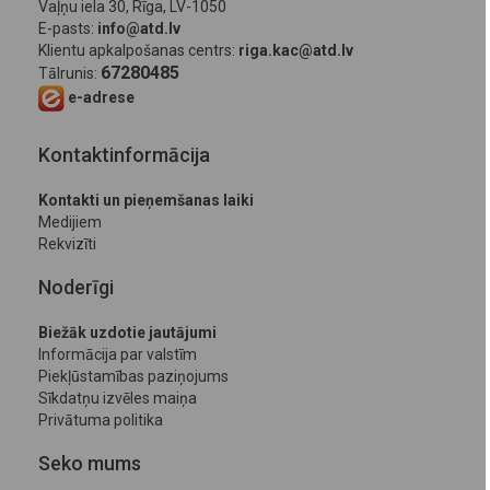
Vaļņu iela 30, Rīga, LV-1050
E-pasts:
info@atd.lv
Klientu apkalpošanas centrs:
riga.kac@atd.lv
67280485
Tālrunis:
e-adrese
Kontaktinformācija
Kontakti un pieņemšanas laiki
Medijiem
Rekvizīti
Noderīgi
Biežāk uzdotie jautājumi
Informācija par valstīm
Piekļūstamības paziņojums
Sīkdatņu izvēles maiņa
Privātuma politika
Seko mums