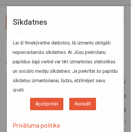
Pārlekt uz galveno saturu
Toggle
Sīkdatnes
naviga
Sākums
Sabiedriskais transports
Noderīga informācija
Pārvadātāji
AS "Rēzeknes autobusu parks"
Lai šī tīmekļvietne darbotos, tā izmanto obligāti
nepieciešamās sīkdatnes. Ar Jūsu piekrišanu
AS "Rēzeknes autobusu parks"
papildus šajā vietnē var tikt izmantotas statistikas
un sociālo mediju sīkdatnes. Ja piekrītat šo papildu
08. janvāris 2019
sīkdatņu izmantošanai, lūdzu, atzīmējiet savu
Reģistrācijas numurs
400030126
izvēli:
Tālrunis
64624137
Apstiprināt
Noraidīt
Telefona Nr. pielāgota transportlīdzekļa pasūtīšanai
64624137 (p
Mājaslapa
http://rezek
Privātuma politika