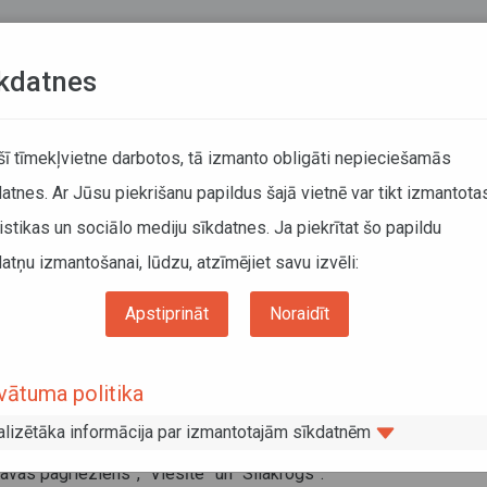
Teksta versija
L
kdatnes
KUSTĪBAS SARAKSTI
 šī tīmekļvietne darbotos, tā izmanto obligāti nepieciešamās
atnes. Ar Jūsu piekrišanu papildus šajā vietnē var tikt izmantota
DĀTĀJIEM
SABIEDRISKAIS TRANSPORTS
PAR MUM
istikas un sociālo mediju sīkdatnes. Ja piekrītat šo papildu
atņu izmantošanai, lūdzu, atzīmējiet savu izvēli:
r. 7238 Rīga–Jaunjelgava–Subate
Apstiprināt
Noraidīt
utā nr. 7238 Rīga–Jaunjelgava–Subate
vātuma politika
gada 12. februārī (reiss plkst. 16.45 no Rīgas) un 13. februārī (rei
alizētāka informācija par izmantotajām sīkdatnēm
u
maršrutā nr. 7238 Rīga–Jaunjelgava–Subate
ceļu apledojuma
avas pagrieziens”, “Viesīte” un “Silakrogs”.